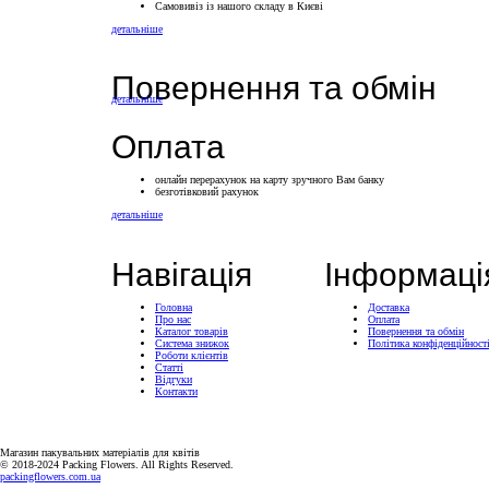
Самовивіз із нашого складу в Києві
детальніше
Повернення та обмін
детальніше
Оплата
онлайн перерахунок на карту зручного Вам банку
безготівковий рахунок
детальніше
Навігація
Інформаці
Головна
Доставка
Про нас
Оплата
Каталог товарів
Повернення та обмін
Система знижок
Політика конфіденційност
Роботи клієнтів
Статті
Відгуки
Контакти
Магазин пакувальних матеріалів для квітів
© 2018-2024 Packing Flowers. All Rights Reserved.
packingflowers.com.ua