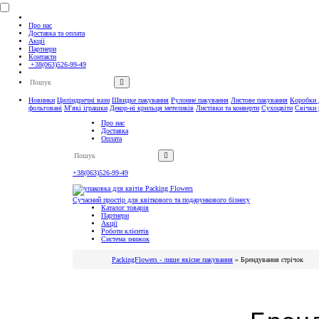
Про нас
Доставка та оплата
Акції
Партнери
Контакти
+38(063)526-99-49
Новинки
Циліндричні вази
Швидке пакування
Рулонне пакування
Листове пакування
Коробки д
фольговані
М'які іграшки
Декор-ні крильця метеликів
Листівки та конверти
Сухоцвіти
Свічки 
Про нас
Доставка
Оплата
+38(063)526-99-49
Контакти
Сучасний простір для квіткового та подарункового бізнесу
Каталог товарів
Партнери
Акції
Роботи клієнтів
Система знижок
PackingFlowers - лише якісне пакування
»
Брендування стрічок