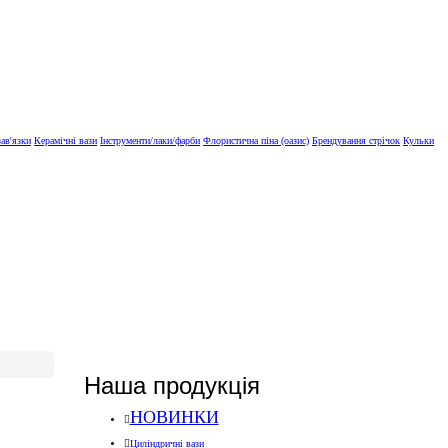
зав'язки
Керамічні вази
Інструменти/лаки/фарби
Флористична піна (оазис)
Брендування стрічок
Кульки
Наша продукція
НОВИНКИ
Циліндричні вази