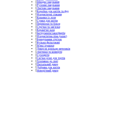
Швидке пакування
Рулонне пакування
Листове пакування
Коробки для квітів та фуд
Флористичні стакани
Кошики із лози
Сумки для квітів
Переноски та бокси
Стрічки та зав'язки
Керамічні вази
Інструменти/лаки/фарби
Флористична піна (оазис)
Брендування стрічок
Кульки фольговані
М'які іграшки
Декор-ні крильця метеликів
Листівки та конверти
Сухоцвіти
Свічки різні для тортів
Хлопавки до свят
Пасхальний декор
Добрива для квітів
Новорічний декор