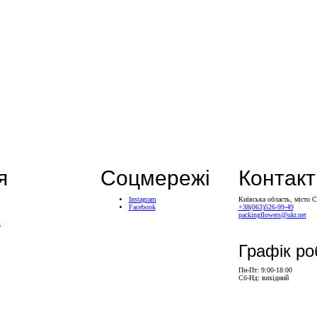
я
Соцмережі
Контакт
Instagram
Київська область, місто 
Facebook
+38(063)526-99-49
packingflowers@ukr.net
і
Графік ро
Пн-Пт: 9:00-18:00
Сб-Нд: вихідний