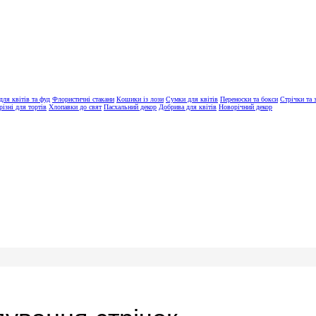
ля квітів та фуд
Флористичні стакани
Кошики із лози
Сумки для квітів
Переноски та бокси
Стрічки та 
різні для тортів
Хлопавки до свят
Пасхальний декор
Добрива для квітів
Новорічний декор