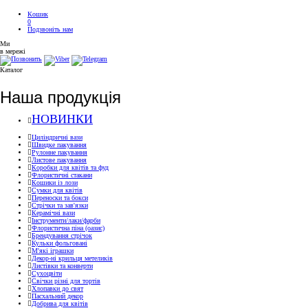
Кошик
0
Подзвоніть нам
Ми
в мережі
Каталог
Наша продукція
НОВИНКИ
Циліндричні вази
Швидке пакування
Рулонне пакування
Листове пакування
Коробки для квітів та фуд
Флористичні стакани
Кошики із лози
Сумки для квітів
Переноски та бокси
Стрічки та зав'язки
Керамічні вази
Інструменти/лаки/фарби
Флористична піна (оазис)
Брендування стрічок
Кульки фольговані
М'які іграшки
Декор-ні крильця метеликів
Листівки та конверти
Сухоцвіти
Свічки різні для тортів
Хлопавки до свят
Пасхальний декор
Добрива для квітів