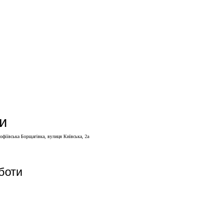
и
Софіївська Борщагівка, вулиця Київська, 2а
боти