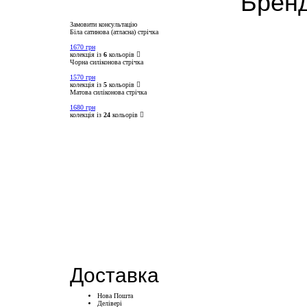
Бренд
Замовити консультацію
Біла сатинова (атласна) стрічка
1670
грн
колекція із
6
кольорів
Чорна силіконова стрічка
1570
грн
колекція із
5
кольорів
Матова силіконова стрічка
1680
грн
колекція із
24
кольорів
Доставка
Нова Пошта
Делівері