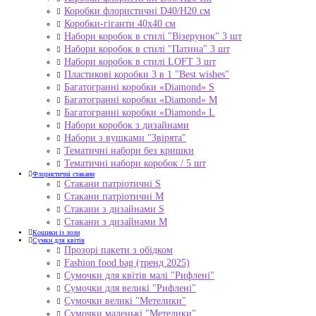
Коробки флористичні D40/H20 cм
Коробки-гіганти 40x40 см
Набори коробок в стилі "Візерунок" 3 шт
Набори коробок в стилі "Патина" 3 шт
Набори коробок в стилі LOFT 3 шт
Пластикові коробки 3 в 1 "Best wishes"
Багатогранні коробки «Diamond» S
Багатогранні коробки «Diamond» M
Багатогранні коробки «Diamond» L
Набори коробок з дизайнами
Набори з вушками "Звірята"
Тематичні набори без кришки
Тематичні набори коробок / 5 шт
Флористичні стакани
Стакани патріотичні S
Стакани патріотичні М
Стакани з дизайнами S
Стакани з дизайнами М
Кошики із лози
Сумки для квітів
Прозорі пакети з обідком
Fashion food bag (тренд 2025)
Сумочки для квітів малі "Рифлені"
Сумочки для великі "Рифлені"
Сумочки великі "Метелики"
Сумочки маленькі "Метелики"