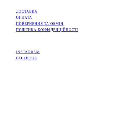
ІНФОРМАЦІЯ
ДОСТАВКА
ОПЛАТА
ПОВЕРНЕННЯ ТА ОБМІН
ПОЛІТИКА КОНФІДЕНЦІЙНОСТІ
СОЦМЕРЕЖІ
INSTAGRAM
FACEBOOK
КОНТАКТИ
КИЇВСЬКА ОБЛАСТЬ, МІСТО СОФІЇВСЬКА БОРЩАГІВКА,
ВУЛИЦЯ КИЇВСЬКА, 2А
+38(063)526-99-49
PACKINGFLOWERS@UKR.NET
ГРАФІК РОБОТИ
ПН-ПТ: 9:00-18:00
СБ-НД: ВИХІДНИЙ