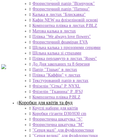
Флористичний папір "Візерунок"
Флористичний папір "Патина"
Калька в листах "Блискавка"
Кафін NEW на флізеліновій основі
Композитна плівка в листах Р.BLZ
Матова калька в листах
Плівка "We always love flowers"
Флористичний фоаміран EVA
Щільна калька з прозорими серцями
Щільна калька зі стразами
Плівка перламутр в листах "Roses"
До Дня закоханих та 8 березня
Папір "Тішью" в листах
Плівка "Каффін" у листах
Текстурований папір в листах
Флізелін "Сітка" P. NYXL
Флізелін "Тканина" P. JFSJ
Композитна плівка Р.BLZ
Коробки для квітів та фуд
Круглі набори для квітів
Коробки гіганти D30/H30 cm
Флористична шкатулка "S"
Флористична шкатулка "М"
"Серця малі" для фудфлористики
"Серця великі" для фудфлористики