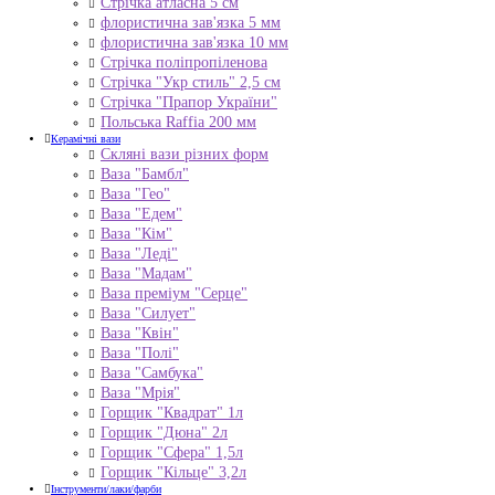
Стрічка атласна 5 см
флористична зав'язка 5 мм
флористична зав'язка 10 мм
Стрічка поліпропіленова
Стрічка "Укр стиль" 2,5 см
Стрічка "Прапор України"
Польська Raffia 200 мм
Керамічні вази
Скляні вази різних форм
Ваза "Бамбл"
Ваза "Гео"
Ваза "Едем"
Ваза "Кім"
Ваза "Леді"
Ваза "Мадам"
Ваза преміум "Серце"
Ваза "Силует"
Ваза "Квін"
Ваза "Полі"
Ваза "Самбука"
Ваза "Мрія"
Горщик "Квадрат" 1л
Горщик "Дюна" 2л
Горщик "Сфера" 1,5л
Горщик "Кільце" 3,2л
Інструменти/лаки/фарби