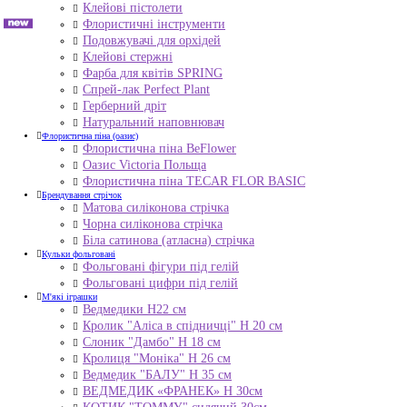
Клейові пістолети
Флористичні інструменти
Подовжувачі для орхідей
Клейові стержні
Фарба для квітів SPRING
Спрей-лак Perfect Plant
Герберний дріт
Натуральний наповнювач
Флористична піна (оазис)
Флористична піна BeFlower
Оазис Victoria Польща
Флористична піна TECAR FLOR BASIC
Брендування стрічок
Матова силіконова стрічка
Чорна силіконова стрічка
Біла сатинова (атласна) стрічка
Кульки фольговані
Фольговані фігури під гелій
Фольговані цифри під гелій
М'які іграшки
Ведмедики H22 см
Кролик "Аліса в спідничці" Н 20 см
Слоник "Дамбо" Н 18 см
Кролиця "Моніка" Н 26 см
Ведмедик "БАЛУ" Н 35 см
ВЕДМЕДИК «ФРАНЕК» H 30см