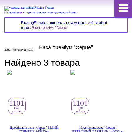
Сучасний простір для квіткового та подарункового бізнесу
PackingFlowers - лише якісне пакування
»
Керамічні
вази
»
Ваза преміум "Серце"
Ваза преміум "Серце"
Замовити консультацію
Найдено 3 товара
1101
1101
грн
грн
за 1 шт
за 1 шт
Преміальна ваза "Серця" БІЛИЙ
Преміальна ваза "Серця"
ГЛЯНЕЦЬ 14/Н22см
ЧЕРВОНИЙ ГЛЯНЕЦЬ 14/Н22см