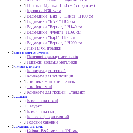
КОТИК "ТОMMY" сидячий 30см
Пташка "Мрійка" Н30 см (з підвісом)
Кролики Н30-32см
Ведмедики "Барі" / "Панда" Н100 см
Ведмедики "БАРІ" Н65 см
Ведмедики "Бернард" Н140 см
Ведмедики "Флоппі" Н160 см
Ведмедики "Барі" Н180 см
Ведмедики "Бернард" Н200 см
Різні м'які іграшки
Декор-ні крильця метеликів
Паперові крильця метеликів
Плівкові крильця метеликів
Листівки та конверти
Конверти для грошей
Конверти для композицій
Листівки міні з тисненням
Листівки міні
Конверти для грошей "Стандарт"
Сухоцвіти
Бавовна на ніжці
Лагурус
Бавовна на гілці
Колосок флористичний
Головки бавовни
Свічки різні для тортів
Свічки B&C металік 170 мм