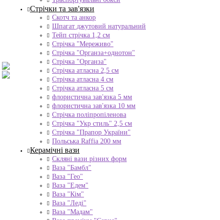
Стрічки та зав'язки
Скотч та анкор
Шпагат джутовий натуральний
Тейп стрічка 1,2 см
Стрічка "Мереживо"
Стрічка "Органза+однотон"
Стрічка "Органза"
Стрічка атласна 2,5 см
Стрічка атласна 4 см
Стрічка атласна 5 см
флористична зав'язка 5 мм
флористична зав'язка 10 мм
Стрічка поліпропіленова
Стрічка "Укр стиль" 2,5 см
Стрічка "Прапор України"
Польська Raffia 200 мм
Керамічні вази
Скляні вази різних форм
Ваза "Бамбл"
Ваза "Гео"
Ваза "Едем"
Ваза "Кім"
Ваза "Леді"
Ваза "Мадам"