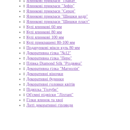
Ялинкові прикраси "Гранат"
Ялинкові прикраси "Зефір"
Ялинкові прикраси "Серця"
Ялинкові прикраси "Шишки кедр"
Ялинкові прикраси "Шишки пласт"
Кулі ялинкові 60 мм
Кулі ялинкові 80 мм
Кулі ялинкові 100 мм
Кулі прикрашені 80-100 мм
Подарункові мікси куль 80 мм
Декоративна гілка "№12"
Декоративна гілка "Перо"
Плівка Diamond Silk "Різдвяна"
Декоративна гілка "Магнолія"
Декоративні віночки
Декоративні будинки
Декоративні головки квітів
Підвіска "Голуби"
Об'ємні підвіски "Ліхтарі"
Гілки ялинок та хвої
Литі декоративні гірлянди