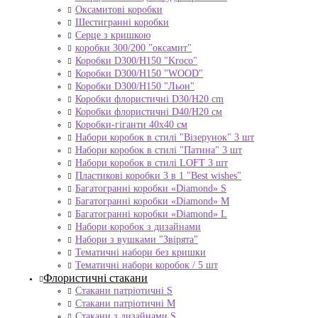
Оксамитові коробки
Шестигранні коробки
Серце з кришкою
коробки 300/200 "оксамит"
Коробки D300/H150 "Kroco"
Коробки D300/H150 "WOOD"
Коробки D300/H150 "Льон"
Коробки флористичні D30/H20 cm
Коробки флористичні D40/H20 cм
Коробки-гіганти 40x40 см
Набори коробок в стилі "Візерунок" 3 шт
Набори коробок в стилі "Патина" 3 шт
Набори коробок в стилі LOFT 3 шт
Пластикові коробки 3 в 1 "Best wishes"
Багатогранні коробки «Diamond» S
Багатогранні коробки «Diamond» M
Багатогранні коробки «Diamond» L
Набори коробок з дизайнами
Набори з вушками "Звірята"
Тематичні набори без кришки
Тематичні набори коробок / 5 шт
Флористичні стакани
Стакани патріотичні S
Стакани патріотичні М
Стакани з дизайнами S