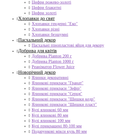
Цифри рожево-золоті
Цифри блакитні
Цифри золоті
Хлопавки до свят
Хлопавки гендерні "Еко"
Хлопавки різні
Хлопавки безшумні
Пасхальний декор
Пасхальні пінопластові яйця для декору
Добрива для квітів
Добрива Planton 200 г
Добрива Planton 1000 г
Реаніматор Flower Juice
Новорічний декор
Ялинки декоративні
Ялинкові прикраси "Гранат"
Ялинкові прикраси "Зефір"
Ялинкові прикраси "Серця"
Ялинкові прикраси "Шишки кедр"
Ялинкові прикраси "Шишки пласт"
Кулі ялинкові 60 мм
Кулі ялинкові 80 мм
Кулі ялинкові 100 мм
Кулі прикрашені 80-100 мм
Подарункові мікси куль 80 мм