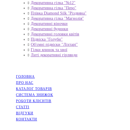
Декоративна гілка "№12"
Декоративна гілка "Перо"
Плівка Diamond Silk "Різдвяна"
Декоративна гілка "Магнолія"
Декоративні віночки
Декоративні будинки
Декоративні головки квітів
Підвіска "Голуби"
Об'ємні підвіски "Ліхтарі"
Гілки ялинок та хвої
Литі декоративні гірлянди
НАВІГАЦІЯ
ГОЛОВНА
ПРО НАС
КАТАЛОГ ТОВАРІВ
СИСТЕМА ЗНИЖОК
РОБОТИ КЛІЄНТІВ
СТАТТІ
ВІДГУКИ
КОНТАКТИ