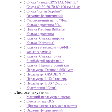
Слюда "Рамка CRYSTAL MATTE"
Слюда 40-50-60-70-80-100 см / 1 кг
Слюда "Квіти України"
Оксамит флористичний
Флористичний папір "Лофт"
Калька однотонна 50м.
Плівка Premium Brillance
Калька однотонна
Калька "Смужка широка"
Калька "Клітинка"
Калька з малюнком «КАФІН»
калька з рамкою
Калька "Смужка тонка"
Білий/бурий крафт папір
Калька "Перламутровий кант"
Перламутр "Diamond Silk" мат
Перламутр "GRADIENT"
Перламутр "LUX" глянець
Перламутр "LUX" 2-х стор
Крафт папір "Соти"
Листове пакування
Матовий перламутр в листах
Сяюча плівка QCS
Щільна калька з рамкою в листах
Оксамит флористичний