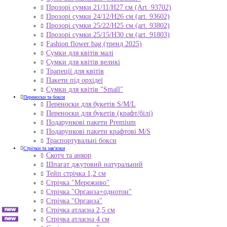
Прозорі сумки 21/11/H27 см (Art. 93702)
Прозорі сумки 24/12/Н26 см (art. 93602)
Прозорі сумки 25/22/Н25 см (art. 93802)
Прозорі сумки 25/15/Н30 см (art. 91803)
Fashion flower bag (тренд 2025)
Сумки для квітів малі
Сумки для квітів великі
Трапеції для квітів
Пакети під орхідеї
Сумки для квітів "Small"
Переноски та бокси
Переноски для букетів S/M/L
Переноски для букетів (крафт/білі)
Подарункові пакети Premium
Подарункові пакети крафтові M/S
Траспортувальні бокси
Стрічки та зав'язки
Скотч та анкор
Шпагат джутовий натуральний
Тейп стрічка 1,2 см
Стрічка "Мереживо"
Стрічка "Органза+однотон"
Стрічка "Органза"
Стрічка атласна 2,5 см
Стрічка атласна 4 см