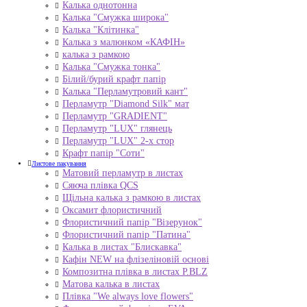
Калька однотонна
Калька "Смужка широка"
Калька "Клітинка"
Калька з малюнком «КАФІН»
калька з рамкою
Калька "Смужка тонка"
Білий/бурий крафт папір
Калька "Перламутровий кант"
Перламутр "Diamond Silk" мат
Перламутр "GRADIENT"
Перламутр "LUX" глянець
Перламутр "LUX" 2-х стор
Крафт папір "Соти"
Листове пакування
Матовий перламутр в листах
Сяюча плівка QCS
Щільна калька з рамкою в листах
Оксамит флористичний
Флористичний папір "Візерунок"
Флористичний папір "Патина"
Калька в листах "Блискавка"
Кафін NEW на флізеліновій основі
Композитна плівка в листах Р.BLZ
Матова калька в листах
Плівка "We always love flowers"