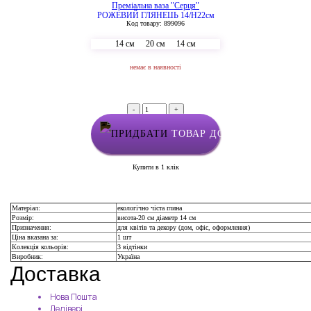
Преміальна ваза "Серця"
РОЖЕВИЙ ГЛЯНЕЦЬ 14/Н22см
Код товару: 899096
14 см
20 см
14 см
немає в наявності
-
+
ТОВАР ДОДАНО У КОШИК
Купити в 1 клік
Матеріал:
екологічно чіста глина
Розмір:
висота-20 см діаметр 14 см
Призначення:
для квітів та декору (дом, офіс, оформлення)
Ціна вказана за:
1 шт
Колекція кольорів:
3 відтінки
Виробник:
Україна
Доставка
Нова Пошта
Делівері