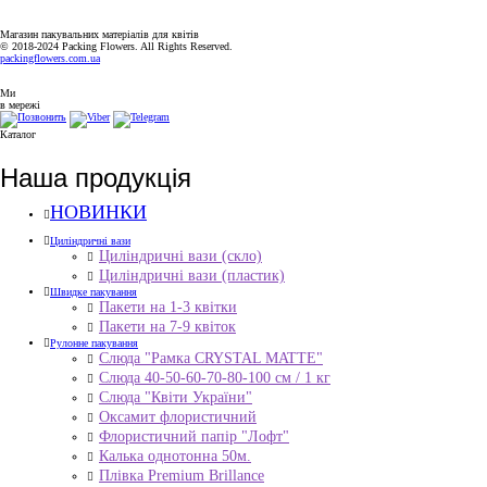
Магазин пакувальних матеріалів для квітів
© 2018-2024 Packing Flowers. All Rights Reserved.
packingflowers.com.ua
Ми
в мережі
Каталог
Наша продукція
НОВИНКИ
Циліндричні вази
Циліндричні вази (скло)
Циліндричні вази (пластик)
Швидке пакування
Пакети на 1-3 квітки
Пакети на 7-9 квіток
Рулонне пакування
Слюда "Рамка CRYSTAL MATTE"
Слюда 40-50-60-70-80-100 см / 1 кг
Слюда "Квіти України"
Оксамит флористичний
Флористичний папір "Лофт"
Калька однотонна 50м.
Плівка Premium Brillance