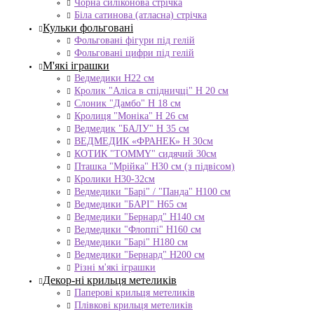
Чорна силіконова стрічка
Біла сатинова (атласна) стрічка
Кульки фольговані
Фольговані фігури під гелій
Фольговані цифри під гелій
М'які іграшки
Ведмедики H22 см
Кролик "Аліса в спідничці" Н 20 см
Слоник "Дамбо" Н 18 см
Кролиця "Моніка" Н 26 см
Ведмедик "БАЛУ" Н 35 см
ВЕДМЕДИК «ФРАНЕК» H 30см
КОТИК "ТОMMY" сидячий 30см
Пташка "Мрійка" Н30 см (з підвісом)
Кролики Н30-32см
Ведмедики "Барі" / "Панда" Н100 см
Ведмедики "БАРІ" Н65 см
Ведмедики "Бернард" Н140 см
Ведмедики "Флоппі" Н160 см
Ведмедики "Барі" Н180 см
Ведмедики "Бернард" Н200 см
Різні м'які іграшки
Декор-ні крильця метеликів
Паперові крильця метеликів
Плівкові крильця метеликів