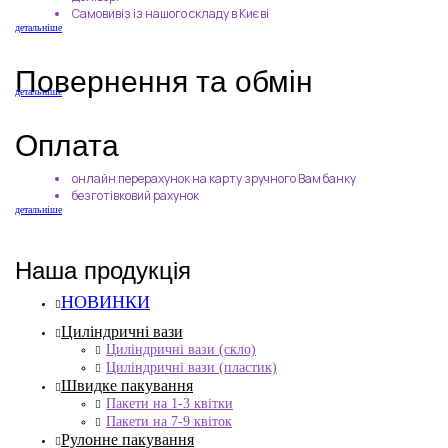
Самовивіз із нашого складу в Києві
детальніше
Повернення та обмін
детальніше
Оплата
онлайн перерахунок на карту зручного Вам банку
безготівковий рахунок
детальніше
Наша продукція
НОВИНКИ
Циліндричні вази
Циліндричні вази (скло)
Циліндричні вази (пластик)
Швидке пакування
Пакети на 1-3 квітки
Пакети на 7-9 квіток
Рулонне пакування