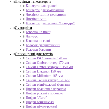
Листівки та конверти
Конверти для грошей
Конверти для композицій
Листівки міні з тисненням
Листівки міні
Конверти для грошей "Стандарт"
Сухоцвіти
Бавовна на ніжці
Лагурус
Бавовна на гілці
Колосок флористичний
Головки бавовни
Свічки різні для тортів
Свічки B&C металік 170 мм
Свічки Ombre гліттер 170 мм
Свічки Ombre закручені 150 мм
Свічки Цукерки 150 мм
Свічки Millenium 165 мм
Свічки Twister гліттер 120 мм
Свічки різні/холодні фонтани
Цифри блакитні з короною
Цифри рожеві з короною
Цифри "Лего"
Цифри бенгальські
Цифри ніжно-рожеві