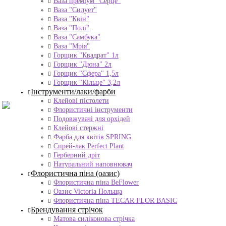
Ваза преміум "Серце"
Ваза "Силует"
Ваза "Квін"
Ваза "Полі"
Ваза "Самбука"
Ваза "Мрія"
Горщик "Квадрат" 1л
Горщик "Дюна" 2л
Горщик "Сфера" 1,5л
Горщик "Кільце" 3,2л
Інструменти/лаки/фарби
Клейові пістолети
Флористичні інструменти
Подовжувачі для орхідей
Клейові стержні
Фарба для квітів SPRING
Спрей-лак Perfect Plant
Герберний дріт
Натуральний наповнювач
Флористична піна (оазис)
Флористична піна BeFlower
Оазис Victoria Польща
Флористична піна TECAR FLOR BASIC
Брендування стрічок
Матова силіконова стрічка