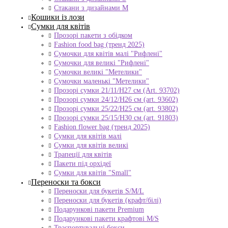
Стакани з дизайнами М
Кошики із лози
Сумки для квітів
Прозорі пакети з обідком
Fashion food bag (тренд 2025)
Сумочки для квітів малі "Рифлені"
Сумочки для великі "Рифлені"
Сумочки великі "Метелики"
Сумочки маленькі "Метелики"
Прозорі сумки 21/11/H27 см (Art. 93702)
Прозорі сумки 24/12/Н26 см (art. 93602)
Прозорі сумки 25/22/Н25 см (art. 93802)
Прозорі сумки 25/15/Н30 см (art. 91803)
Fashion flower bag (тренд 2025)
Сумки для квітів малі
Сумки для квітів великі
Трапеції для квітів
Пакети під орхідеї
Сумки для квітів "Small"
Переноски та бокси
Переноски для букетів S/M/L
Переноски для букетів (крафт/білі)
Подарункові пакети Premium
Подарункові пакети крафтові M/S
Траспортувальні бокси