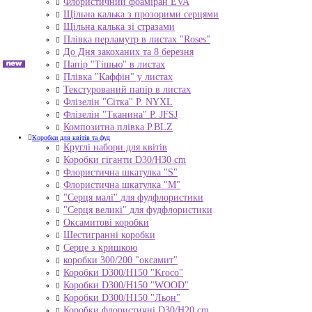
Флористичний фоаміран EVA
Щільна калька з прозорими серцями
Щільна калька зі стразами
Плівка перламутр в листах "Roses"
До Дня закоханих та 8 березня
Папір "Тішью" в листах
Плівка "Каффін" у листах
Текстурований папір в листах
Флізелін "Сітка" P. NYXL
Флізелін "Тканина" P. JFSJ
Композитна плівка Р.BLZ
Коробки для квітів та фуд
Круглі набори для квітів
Коробки гіганти D30/H30 cm
Флористична шкатулка "S"
Флористична шкатулка "М"
"Серця малі" для фудфлористики
"Серця великі" для фудфлористики
Оксамитові коробки
Шестигранні коробки
Серце з кришкою
коробки 300/200 "оксамит"
Коробки D300/H150 "Kroco"
Коробки D300/H150 "WOOD"
Коробки D300/H150 "Льон"
Коробки флористичні D30/H20 cm