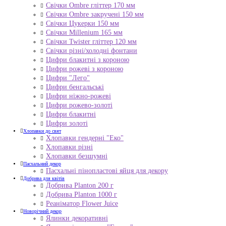
Свічки Ombre гліттер 170 мм
Свічки Ombre закручені 150 мм
Свічки Цукерки 150 мм
Свічки Millenium 165 мм
Свічки Twister гліттер 120 мм
Свічки різні/холодні фонтани
Цифри блакитні з короною
Цифри рожеві з короною
Цифри "Лего"
Цифри бенгальські
Цифри ніжно-рожеві
Цифри рожево-золоті
Цифри блакитні
Цифри золоті
Хлопавки до свят
Хлопавки гендерні "Еко"
Хлопавки різні
Хлопавки безшумні
Пасхальний декор
Пасхальні пінопластові яйця для декору
Добрива для квітів
Добрива Planton 200 г
Добрива Planton 1000 г
Реаніматор Flower Juice
Новорічний декор
Ялинки декоративні