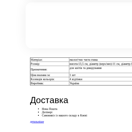
Матеріал:
екологічно чиста глина
Розмір:
висота-13,5 см, діаметр (верх/низ)-11 см, діаметр-
для квітів та декорування
Призначення:
Ціна вказана за:
1 шт
Колекція кольорів:
4 відтінки
Виробник:
Україна
Доставка
Нова Пошта
Делівері
Самовивіз із нашого складу в Києві
детальніше