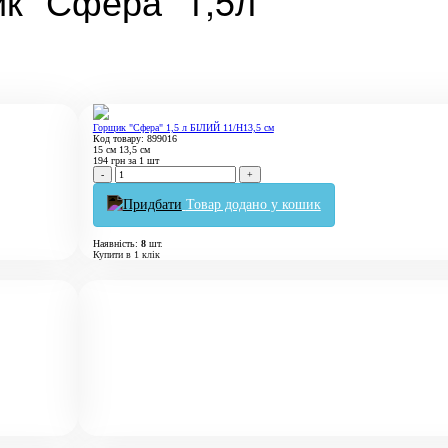
к "Сфера" 1,5л
Горщик "Сфера" 1,5 л БІЛИЙ 11/Н13,5 см
Код товару: 899016
15 см
13,5 см
194
грн
за 1 шт
-
+
Товар додано у кошик
Наявність:
8
шт.
Купити в 1 клік