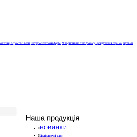
зав'язки
Керамічні вази
Інструменти/лаки/фарби
Флористична піна (оазис)
Брендування стрічок
Кульки
Наша продукція
НОВИНКИ
Циліндричні вази