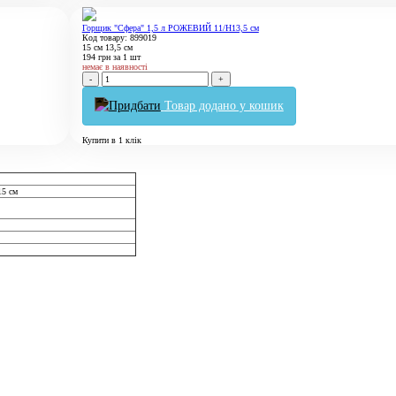
Горщик "Сфера" 1,5 л РОЖЕВИЙ 11/Н13,5 см
Код товару: 899019
15 см
13,5 см
194
грн
за 1 шт
немає в наявності
-
+
Товар додано у кошик
Купити в 1 клік
15 см