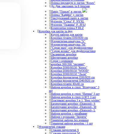
Плівка перламутр в листах "Roses"
До Дня закоханих та 8 березня
Папір "Тішью" в листах
Плівка "Каффін" у листах
Текстурований папір в листах
Флізелін "Сітка" P. NYXL
Флізелін "Тканина" P. JFSJ
Композитна плівка Р.BLZ
Коробки для квітів та фуд
Круглі набори для квітів
Коробки гіганти D30/H30 cm
Флористична шкатулка "S"
Флористична шкатулка "М"
"Серця малі" для фудфлористики
"Серця великі" для фудфлористики
Оксамитові коробки
Шестигранні коробки
Серце з кришкою
коробки 300/200 "оксамит"
Коробки D300/H150 "Kroco"
Коробки D300/H150 "WOOD"
Коробки D300/H150 "Льон"
Коробки флористичні D30/H20 cm
Коробки флористичні D40/H20 cм
Коробки-гіганти 40x40 см
Набори коробок в стилі "Візерунок" 3
шт
Набори коробок в стилі "Патина" 3 шт
Набори коробок в стилі LOFT 3 шт
Пластикові коробки 3 в 1 "Best wishes"
Багатогранні коробки «Diamond» S
Багатогранні коробки «Diamond» M
Багатогранні коробки «Diamond» L
Набори коробок з дизайнами
Набори з вушками "Звірята"
Тематичні набори без кришки
Тематичні набори коробок / 5 шт
Флористичні стакани
Стакани патріотичні S
Стакани патріотичні М