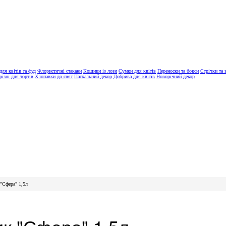
ля квітів та фуд
Флористичні стакани
Кошики із лози
Сумки для квітів
Переноски та бокси
Стрічки та 
різні для тортів
Хлопавки до свят
Пасхальний декор
Добрива для квітів
Новорічний декор
"Сфера" 1,5л