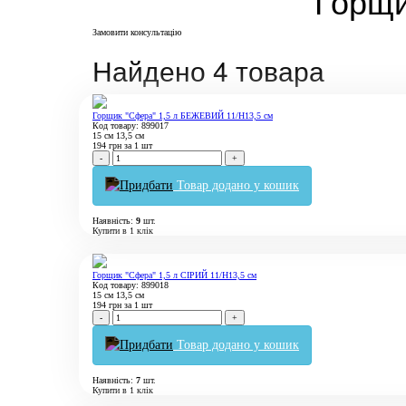
Горщи
Замовити консультацію
Найдено 4 товара
Горщик "Сфера" 1,5 л БЕЖЕВИЙ 11/Н13,5 см
Код товару: 899017
15 см
13,5 см
194
грн
за 1 шт
-
+
Товар додано у кошик
Наявність:
9
шт.
Купити в 1 клік
Горщик "Сфера" 1,5 л СІРИЙ 11/Н13,5 см
Код товару: 899018
15 см
13,5 см
194
грн
за 1 шт
-
+
Товар додано у кошик
Наявність:
7
шт.
Купити в 1 клік