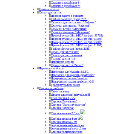
Стакани з дизайнами S
Стакани з дизайнами М
Кошики із лози
Сумки для квітів
Прозорі пакети з обідком
Fashion food bag (тренд 2025)
Сумочки для квітів малі "Рифлені"
Сумочки для великі "Рифлені"
Сумочки великі "Метелики"
Сумочки маленькі "Метелики"
Прозорі сумки 21/11/H27 см (Art. 93702)
Прозорі сумки 24/12/Н26 см (art. 93602)
Прозорі сумки 25/22/Н25 см (art. 93802)
Прозорі сумки 25/15/Н30 см (art. 91803)
Fashion flower bag (тренд 2025)
Сумки для квітів малі
Сумки для квітів великі
Трапеції для квітів
Пакети під орхідеї
Сумки для квітів "Small"
Переноски та бокси
Переноски для букетів S/M/L
Переноски для букетів (крафт/білі)
Подарункові пакети Premium
Подарункові пакети крафтові M/S
Траспортувальні бокси
Стрічки та зав'язки
Скотч та анкор
Шпагат джутовий натуральний
Тейп стрічка 1,2 см
Стрічка "Мереживо"
Стрічка "Органза+однотон"
Стрічка "Органза"
Стрічка атласна 2,5 см
Стрічка атласна 4 см
Стрічка атласна 5 см
флористична зав'язка 5 мм
флористична зав'язка 10 мм
Стрічка поліпропіленова