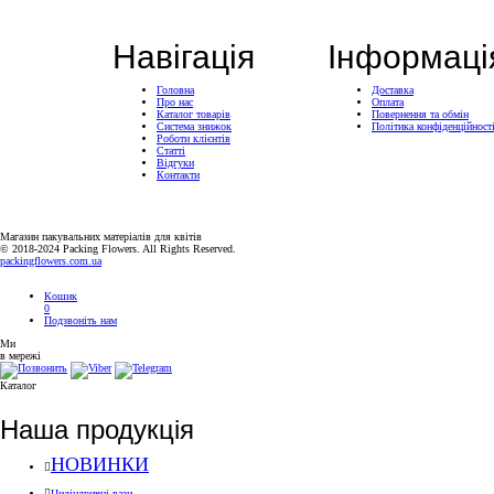
Навігація
Інформаці
Головна
Доставка
Про нас
Оплата
Каталог товарів
Повернення та обмін
Система знижок
Політика конфіденційност
Роботи клієнтів
Статті
Відгуки
Контакти
Магазин пакувальних матеріалів для квітів
© 2018-2024 Packing Flowers. All Rights Reserved.
packingflowers.com.ua
Кошик
0
Подзвоніть нам
Ми
в мережі
Каталог
Наша продукція
НОВИНКИ
Циліндричні вази