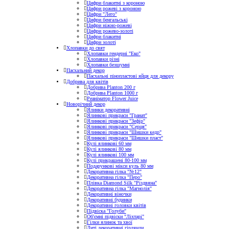
Цифри блакитні з короною
Цифри рожеві з короною
Цифри "Лего"
Цифри бенгальські
Цифри ніжно-рожеві
Цифри рожево-золоті
Цифри блакитні
Цифри золоті
Хлопавки до свят
Хлопавки гендерні "Еко"
Хлопавки різні
Хлопавки безшумні
Пасхальний декор
Пасхальні пінопластові яйця для декору
Добрива для квітів
Добрива Planton 200 г
Добрива Planton 1000 г
Реаніматор Flower Juice
Новорічний декор
Ялинки декоративні
Ялинкові прикраси "Гранат"
Ялинкові прикраси "Зефір"
Ялинкові прикраси "Серця"
Ялинкові прикраси "Шишки кедр"
Ялинкові прикраси "Шишки пласт"
Кулі ялинкові 60 мм
Кулі ялинкові 80 мм
Кулі ялинкові 100 мм
Кулі прикрашені 80-100 мм
Подарункові мікси куль 80 мм
Декоративна гілка "№12"
Декоративна гілка "Перо"
Плівка Diamond Silk "Різдвяна"
Декоративна гілка "Магнолія"
Декоративні віночки
Декоративні будинки
Декоративні головки квітів
Підвіска "Голуби"
Об'ємні підвіски "Ліхтарі"
Гілки ялинок та хвої
Литі декоративні гірлянди