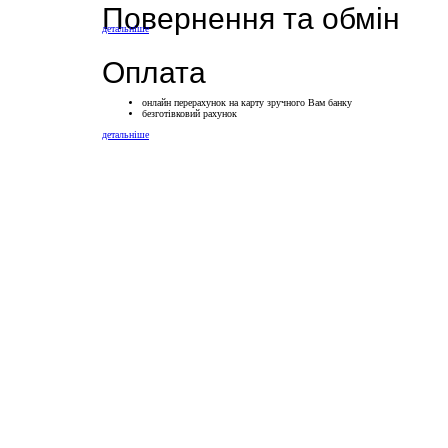
Повернення та обмін
детальніше
Оплата
онлайн перерахунок на карту зручного Вам банку
безготівковий рахунок
детальніше