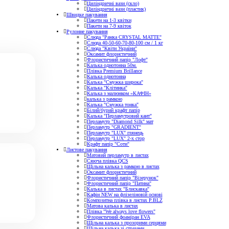
Циліндричні вази (скло)
Циліндричні вази (пластик)
Швидке пакування
Пакети на 1-3 квітки
Пакети на 7-9 квіток
Рулонне пакування
Слюда "Рамка CRYSTAL MATTE"
Слюда 40-50-60-70-80-100 см / 1 кг
Слюда "Квіти України"
Оксамит флористичний
Флористичний папір "Лофт"
Калька однотонна 50м.
Плівка Premium Brillance
Калька однотонна
Калька "Смужка широка"
Калька "Клітинка"
Калька з малюнком «КАФІН»
калька з рамкою
Калька "Смужка тонка"
Білий/бурий крафт папір
Калька "Перламутровий кант"
Перламутр "Diamond Silk" мат
Перламутр "GRADIENT"
Перламутр "LUX" глянець
Перламутр "LUX" 2-х стор
Крафт папір "Соти"
Листове пакування
Матовий перламутр в листах
Сяюча плівка QCS
Щільна калька з рамкою в листах
Оксамит флористичний
Флористичний папір "Візерунок"
Флористичний папір "Патина"
Калька в листах "Блискавка"
Кафін NEW на флізеліновій основі
Композитна плівка в листах Р.BLZ
Матова калька в листах
Плівка "We always love flowers"
Флористичний фоаміран EVA
Щільна калька з прозорими серцями
Щільна калька зі стразами