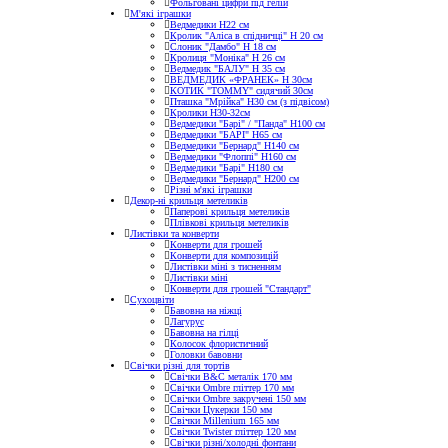
Фольговані цифри під гелій
М'які іграшки
Ведмедики H22 см
Кролик "Аліса в спідничці" Н 20 см
Слоник "Дамбо" Н 18 см
Кролиця "Моніка" Н 26 см
Ведмедик "БАЛУ" Н 35 см
ВЕДМЕДИК «ФРАНЕК» H 30см
КОТИК "ТОMMY" сидячий 30см
Пташка "Мрійка" Н30 см (з підвісом)
Кролики Н30-32см
Ведмедики "Барі" / "Панда" Н100 см
Ведмедики "БАРІ" Н65 см
Ведмедики "Бернард" Н140 см
Ведмедики "Флоппі" Н160 см
Ведмедики "Барі" Н180 см
Ведмедики "Бернард" Н200 см
Різні м'які іграшки
Декор-ні крильця метеликів
Паперові крильця метеликів
Плівкові крильця метеликів
Листівки та конверти
Конверти для грошей
Конверти для композицій
Листівки міні з тисненням
Листівки міні
Конверти для грошей "Стандарт"
Сухоцвіти
Бавовна на ніжці
Лагурус
Бавовна на гілці
Колосок флористичний
Головки бавовни
Свічки різні для тортів
Свічки B&C металік 170 мм
Свічки Ombre гліттер 170 мм
Свічки Ombre закручені 150 мм
Свічки Цукерки 150 мм
Свічки Millenium 165 мм
Свічки Twister гліттер 120 мм
Свічки різні/холодні фонтани