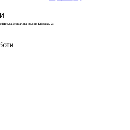
и
Софіївська Борщагівка, вулиця Київська, 2а
боти