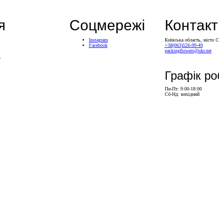
я
Соцмережі
Контакт
Instagram
Київська область, місто 
Facebook
+38(063)526-99-49
packingflowers@ukr.net
і
Графік ро
Пн-Пт: 9:00-18:00
Сб-Нд: вихідний