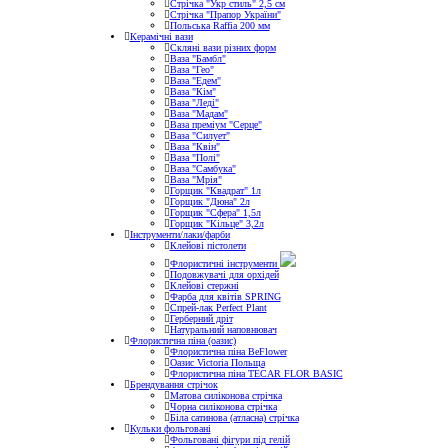
Стрічка "Укр стиль" 2,5 см
Стрічка "Прапор України"
Польська Raffia 200 мм
Керамічні вази
Скляні вази різних форм
Ваза "Бамбл"
Ваза "Гео"
Ваза "Едем"
Ваза "Кім"
Ваза "Леді"
Ваза "Мадам"
Ваза преміум "Серце"
Ваза "Силует"
Ваза "Квін"
Ваза "Полі"
Ваза "Самбука"
Ваза "Мрія"
Горщик "Квадрат" 1л
Горщик "Дюна" 2л
Горщик "Сфера" 1,5л
Горщик "Кільце" 3,2л
Інструменти/лаки/фарби
Клейові пістолети
Флористичні інструменти
Подовжувачі для орхідей
Клейові стержні
Фарба для квітів SPRING
Спрей-лак Perfect Plant
Герберний дріт
Натуральний наповнювач
Флористична піна (оазис)
Флористична піна BeFlower
Оазис Victoria Польща
Флористична піна TECAR FLOR BASIC
Брендування стрічок
Матова силіконова стрічка
Чорна силіконова стрічка
Біла сатинова (атласна) стрічка
Кульки фольговані
Фольговані фігури під гелій