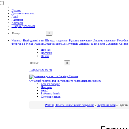
Про нас
Доставка та оплата
Акції
Партнери
Контакти
+38(063)526-99-49
Новинки
Циліндричні вази
Швидке пакування
Рулонне пакування
Листове пакування
Коробки д
фольговані
М'які іграшки
Декор-ні крильця метеликів
Листівки та конверти
Сухоцвіти
Свічки 
Про нас
Доставка
Оплата
+38(063)526-99-49
Контакти
Сучасний простір для квіткового та подарункового бізнесу
Каталог товарів
Партнери
Акції
Роботи клієнтів
Система знижок
PackingFlowers - лише якісне пакування
»
Керамічні вази
»
Горщик 