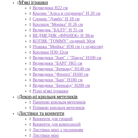
М'які іграшки
Ведмедики H22 см
Кролик "Аліса в спідничці" Н 20 см
Слоник "Дамбо" Н 18 см
Кролиця "Моніка" Н 26 см
Ведмедик "БАЛУ" Н 35 см
ВЕДМЕДИК «ФРАНЕК» H 30см
КОТИК "ТОMMY" сидячий 30см
Пташка "Мрійка" Н30 см (з підвісом)
Кролики Н30-32см
Ведмедики "Барі" / "Панда" Н100 см
Ведмедики "БАРІ" Н65 см
Ведмедики "Бернард" Н140 см
Ведмедики "Флоппі" Н160 см
Ведмедики "Барі" Н180 см
Ведмедики "Бернард" Н200 см
Різні м'які іграшки
Декор-ні крильця метеликів
Паперові крильця метеликів
Плівкові крильця метеликів
Листівки та конверти
Конверти для грошей
Конверти для композицій
Листівки міні з тисненням
Листівки міні