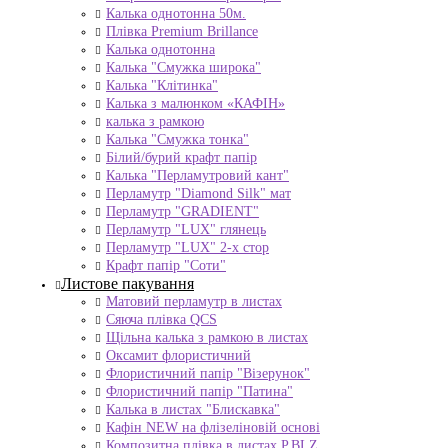
Калька однотонна 50м.
Плівка Premium Brillance
Калька однотонна
Калька "Смужка широка"
Калька "Клітинка"
Калька з малюнком «КАФІН»
калька з рамкою
Калька "Смужка тонка"
Білий/бурий крафт папір
Калька "Перламутровий кант"
Перламутр "Diamond Silk" мат
Перламутр "GRADIENT"
Перламутр "LUX" глянець
Перламутр "LUX" 2-х стор
Крафт папір "Соти"
Листове пакування
Матовий перламутр в листах
Сяюча плівка QCS
Щільна калька з рамкою в листах
Оксамит флористичний
Флористичний папір "Візерунок"
Флористичний папір "Патина"
Калька в листах "Блискавка"
Кафін NEW на флізеліновій основі
Композитна плівка в листах Р.BLZ