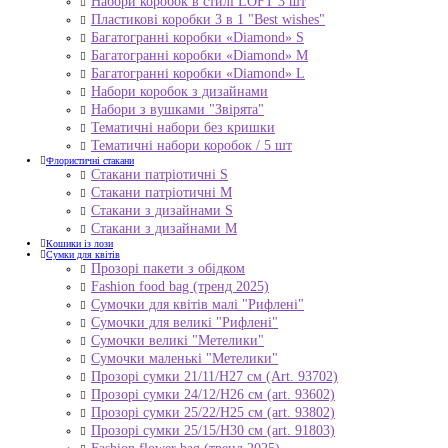
Набори коробок в стилі LOFT 3 шт
Пластикові коробки 3 в 1 "Best wishes"
Багатогранні коробки «Diamond» S
Багатогранні коробки «Diamond» M
Багатогранні коробки «Diamond» L
Набори коробок з дизайнами
Набори з вушками "Звірята"
Тематичні набори без кришки
Тематичні набори коробок / 5 шт
Флористичні стакани
Стакани патріотичні S
Стакани патріотичні М
Стакани з дизайнами S
Стакани з дизайнами М
Кошики із лози
Сумки для квітів
Прозорі пакети з обідком
Fashion food bag (тренд 2025)
Сумочки для квітів малі "Рифлені"
Сумочки для великі "Рифлені"
Сумочки великі "Метелики"
Сумочки маленькі "Метелики"
Прозорі сумки 21/11/H27 см (Art. 93702)
Прозорі сумки 24/12/Н26 см (art. 93602)
Прозорі сумки 25/22/Н25 см (art. 93802)
Прозорі сумки 25/15/Н30 см (art. 91803)