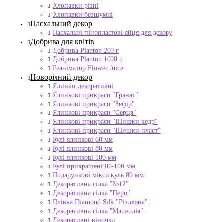
Хлопавки різні
Хлопавки безшумні
Пасхальний декор
Пасхальні пінопластові яйця для декору
Добрива для квітів
Добрива Planton 200 г
Добрива Planton 1000 г
Реаніматор Flower Juice
Новорічний декор
Ялинки декоративні
Ялинкові прикраси "Гранат"
Ялинкові прикраси "Зефір"
Ялинкові прикраси "Серця"
Ялинкові прикраси "Шишки кедр"
Ялинкові прикраси "Шишки пласт"
Кулі ялинкові 60 мм
Кулі ялинкові 80 мм
Кулі ялинкові 100 мм
Кулі прикрашені 80-100 мм
Подарункові мікси куль 80 мм
Декоративна гілка "№12"
Декоративна гілка "Перо"
Плівка Diamond Silk "Різдвяна"
Декоративна гілка "Магнолія"
Декоративні віночки