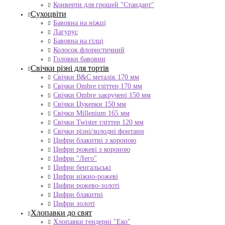
Конверти для грошей "Стандарт"
Сухоцвіти
Бавовна на ніжці
Лагурус
Бавовна на гілці
Колосок флористичний
Головки бавовни
Свічки різні для тортів
Свічки B&C металік 170 мм
Свічки Ombre гліттер 170 мм
Свічки Ombre закручені 150 мм
Свічки Цукерки 150 мм
Свічки Millenium 165 мм
Свічки Twister гліттер 120 мм
Свічки різні/холодні фонтани
Цифри блакитні з короною
Цифри рожеві з короною
Цифри "Лего"
Цифри бенгальські
Цифри ніжно-рожеві
Цифри рожево-золоті
Цифри блакитні
Цифри золоті
Хлопавки до свят
Хлопавки гендерні "Еко"