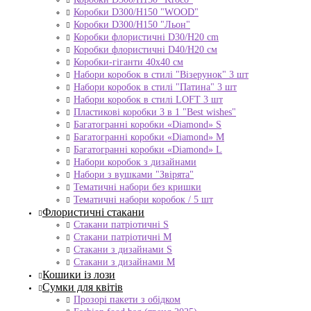
Коробки D300/H150 "WOOD"
Коробки D300/H150 "Льон"
Коробки флористичні D30/H20 cm
Коробки флористичні D40/H20 cм
Коробки-гіганти 40x40 см
Набори коробок в стилі "Візерунок" 3 шт
Набори коробок в стилі "Патина" 3 шт
Набори коробок в стилі LOFT 3 шт
Пластикові коробки 3 в 1 "Best wishes"
Багатогранні коробки «Diamond» S
Багатогранні коробки «Diamond» M
Багатогранні коробки «Diamond» L
Набори коробок з дизайнами
Набори з вушками "Звірята"
Тематичні набори без кришки
Тематичні набори коробок / 5 шт
Флористичні стакани
Стакани патріотичні S
Стакани патріотичні М
Стакани з дизайнами S
Стакани з дизайнами М
Кошики із лози
Сумки для квітів
Прозорі пакети з обідком