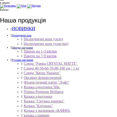
в мережі
Каталог
Наша продукція
НОВИНКИ
Циліндричні вази
Циліндричні вази (скло)
Циліндричні вази (пластик)
Швидке пакування
Пакети на 1-3 квітки
Пакети на 7-9 квіток
Рулонне пакування
Слюда "Рамка CRYSTAL MATTE"
Слюда 40-50-60-70-80-100 см / 1 кг
Слюда "Квіти України"
Оксамит флористичний
Флористичний папір "Лофт"
Калька однотонна 50м.
Плівка Premium Brillance
Калька однотонна
Калька "Смужка широка"
Калька "Клітинка"
Калька з малюнком «КАФІН»
калька з рамкою