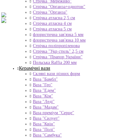
Стрічка "Мереживо"
Стрічка "Органза+однотон"
Стрічка "Органза"
Стрічка атласна 2,5 см
Стрічка атласна 4 см
Стрічка атласна 5 см
флористична зав'язка 5 мм
флористична зав'язка 10 мм
Стрічка поліпропіленова
Стрічка "Укр стиль" 2,5 см
Стрічка "Прапор України"
Польська Raffia 200 мм
Керамічні вази
Скляні вази різних форм
Ваза "Бамбл"
Ваза "Гео"
Ваза "Едем"
Ваза "Кім"
Ваза "Леді"
Ваза "Мадам"
Ваза преміум "Серце"
Ваза "Силует"
Ваза "Квін"
Ваза "Полі"
Ваза "Самбука"