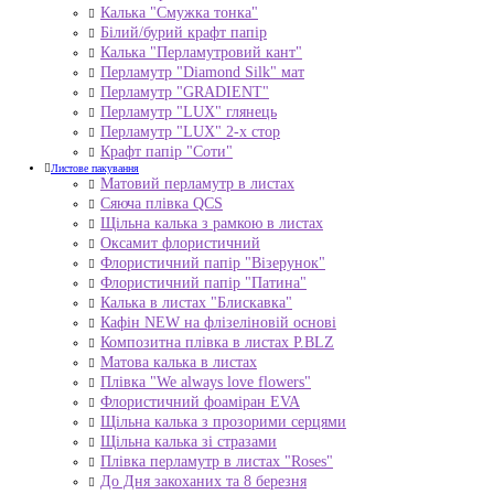
Калька "Смужка тонка"
Білий/бурий крафт папір
Калька "Перламутровий кант"
Перламутр "Diamond Silk" мат
Перламутр "GRADIENT"
Перламутр "LUX" глянець
Перламутр "LUX" 2-х стор
Крафт папір "Соти"
Листове пакування
Матовий перламутр в листах
Сяюча плівка QCS
Щільна калька з рамкою в листах
Оксамит флористичний
Флористичний папір "Візерунок"
Флористичний папір "Патина"
Калька в листах "Блискавка"
Кафін NEW на флізеліновій основі
Композитна плівка в листах Р.BLZ
Матова калька в листах
Плівка "We always love flowers"
Флористичний фоаміран EVA
Щільна калька з прозорими серцями
Щільна калька зі стразами
Плівка перламутр в листах "Roses"
До Дня закоханих та 8 березня