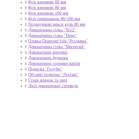
Кулі ялинкові 60 мм
Кулі ялинкові 80 мм
Кулі ялинкові 100 мм
Кулі прикрашені 80-100 мм
Подарункові мікси куль 80 мм
Декоративна гілка "№12"
Декоративна гілка "Перо"
Плівка Diamond Silk "Різдвяна"
Декоративна гілка "Магнолія"
Декоративні віночки
Декоративні будинки
Декоративні головки квітів
Підвіска "Голуби"
Об'ємні підвіски "Ліхтарі"
Гілки ялинок та хвої
Литі декоративні гірлянди