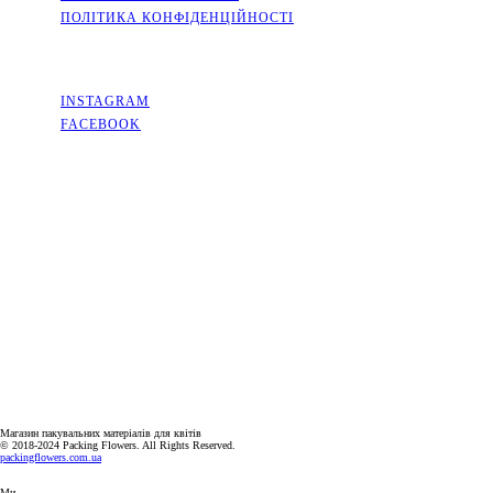
ПОЛІТИКА КОНФІДЕНЦІЙНОСТІ
СОЦМЕРЕЖІ
INSTAGRAM
FACEBOOK
КОНТАКТИ
КИЇВСЬКА ОБЛАСТЬ, МІСТО СОФІЇВСЬКА БОРЩАГІВКА,
ВУЛИЦЯ КИЇВСЬКА, 2А
+38(063)526-99-49
PACKINGFLOWERS@UKR.NET
ГРАФІК РОБОТИ
ПН-ПТ: 9:00-18:00
СБ-НД: ВИХІДНИЙ
Магазин пакувальних матеріалів для квітів
© 2018-2024 Packing Flowers. All Rights Reserved.
packingflowers.com.ua
Ми