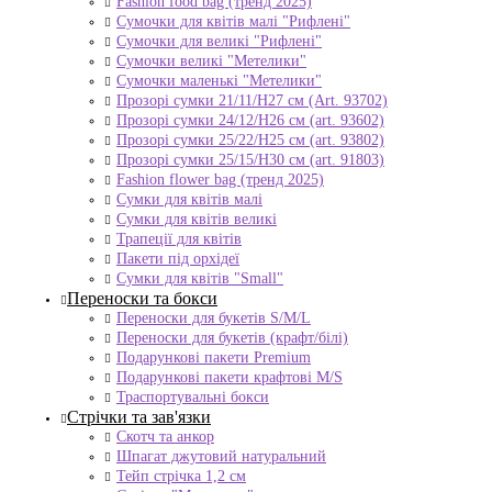
Fashion food bag (тренд 2025)
Сумочки для квітів малі "Рифлені"
Сумочки для великі "Рифлені"
Сумочки великі "Метелики"
Сумочки маленькі "Метелики"
Прозорі сумки 21/11/H27 см (Art. 93702)
Прозорі сумки 24/12/Н26 см (art. 93602)
Прозорі сумки 25/22/Н25 см (art. 93802)
Прозорі сумки 25/15/Н30 см (art. 91803)
Fashion flower bag (тренд 2025)
Сумки для квітів малі
Сумки для квітів великі
Трапеції для квітів
Пакети під орхідеї
Сумки для квітів "Small"
Переноски та бокси
Переноски для букетів S/M/L
Переноски для букетів (крафт/білі)
Подарункові пакети Premium
Подарункові пакети крафтові M/S
Траспортувальні бокси
Стрічки та зав'язки
Скотч та анкор
Шпагат джутовий натуральний
Тейп стрічка 1,2 см