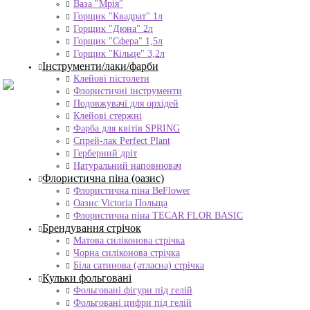
Ваза "Мрія"
Горщик "Квадрат" 1л
Горщик "Дюна" 2л
Горщик "Сфера" 1,5л
Горщик "Кільце" 3,2л
Інструменти/лаки/фарби
Клейові пістолети
Флористичні інструменти
Подовжувачі для орхідей
Клейові стержні
Фарба для квітів SPRING
Спрей-лак Perfect Plant
Герберний дріт
Натуральний наповнювач
Флористична піна (оазис)
Флористична піна BeFlower
Оазис Victoria Польща
Флористична піна TECAR FLOR BASIC
Брендування стрічок
Матова силіконова стрічка
Чорна силіконова стрічка
Біла сатинова (атласна) стрічка
Кульки фольговані
Фольговані фігури під гелій
Фольговані цифри під гелій