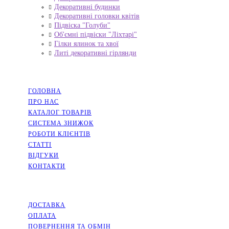
Декоративні будинки
Декоративні головки квітів
Підвіска "Голуби"
Об'ємні підвіски "Ліхтарі"
Гілки ялинок та хвої
Литі декоративні гірлянди
НАВІГАЦІЯ
ГОЛОВНА
ПРО НАС
КАТАЛОГ ТОВАРІВ
СИСТЕМА ЗНИЖОК
РОБОТИ КЛІЄНТІВ
СТАТТІ
ВІДГУКИ
КОНТАКТИ
ІНФОРМАЦІЯ
ДОСТАВКА
ОПЛАТА
ПОВЕРНЕННЯ ТА ОБМІН