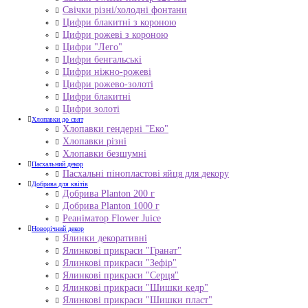
Свічки різні/холодні фонтани
Цифри блакитні з короною
Цифри рожеві з короною
Цифри "Лего"
Цифри бенгальські
Цифри ніжно-рожеві
Цифри рожево-золоті
Цифри блакитні
Цифри золоті
Хлопавки до свят
Хлопавки гендерні "Еко"
Хлопавки різні
Хлопавки безшумні
Пасхальний декор
Пасхальні пінопластові яйця для декору
Добрива для квітів
Добрива Planton 200 г
Добрива Planton 1000 г
Реаніматор Flower Juice
Новорічний декор
Ялинки декоративні
Ялинкові прикраси "Гранат"
Ялинкові прикраси "Зефір"
Ялинкові прикраси "Серця"
Ялинкові прикраси "Шишки кедр"
Ялинкові прикраси "Шишки пласт"