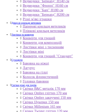
Ведмедики "Бернард" Н140 см
Ведмедики "Флоппі" Н160 см
Ведмедики "Барі" Н180 см
Ведмедики "Бернард" Н200 см
Різні м'які іграшки
Декор-ні крильця метеликів
Паперові крильця метеликів
Плівкові крильця метеликів
Листівки та конверти
Конверти для грошей
Конверти для композицій
Листівки міні з тисненням
Листівки міні
Конверти для грошей "Стандарт"
Сухоцвіти
Бавовна на ніжці
Лагурус
Бавовна на гілці
Колосок флористичний
Головки бавовни
Свічки різні для тортів
Свічки B&C металік 170 мм
Свічки Ombre гліттер 170 мм
Свічки Ombre закручені 150 мм
Свічки Цукерки 150 мм
Свічки Millenium 165 мм
Свічки Twister гліттер 120 мм