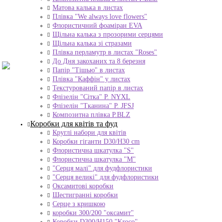
Матова калька в листах
Плівка "We always love flowers"
Флористичний фоаміран EVA
Щільна калька з прозорими серцями
Щільна калька зі стразами
Плівка перламутр в листах "Roses"
До Дня закоханих та 8 березня
Папір "Тішью" в листах
Плівка "Каффін" у листах
Текстурований папір в листах
Флізелін "Сітка" P. NYXL
Флізелін "Тканина" P. JFSJ
Композитна плівка Р.BLZ
Коробки для квітів та фуд
Круглі набори для квітів
Коробки гіганти D30/H30 cm
Флористична шкатулка "S"
Флористична шкатулка "М"
"Серця малі" для фудфлористики
"Серця великі" для фудфлористики
Оксамитові коробки
Шестигранні коробки
Серце з кришкою
коробки 300/200 "оксамит"
Коробки D300/H150 "Kroco"