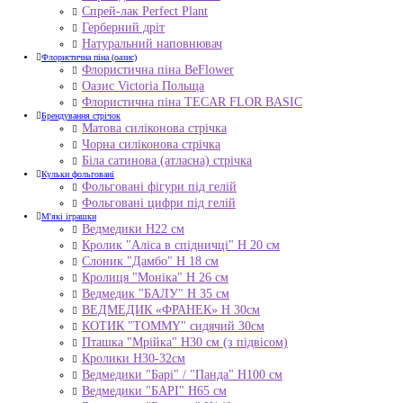
Спрей-лак Perfect Plant
Герберний дріт
Натуральний наповнювач
Флористична піна (оазис)
Флористична піна BeFlower
Оазис Victoria Польща
Флористична піна TECAR FLOR BASIC
Брендування стрічок
Матова силіконова стрічка
Чорна силіконова стрічка
Біла сатинова (атласна) стрічка
Кульки фольговані
Фольговані фігури під гелій
Фольговані цифри під гелій
М'які іграшки
Ведмедики H22 см
Кролик "Аліса в спідничці" Н 20 см
Слоник "Дамбо" Н 18 см
Кролиця "Моніка" Н 26 см
Ведмедик "БАЛУ" Н 35 см
ВЕДМЕДИК «ФРАНЕК» H 30см
КОТИК "ТОMMY" сидячий 30см
Пташка "Мрійка" Н30 см (з підвісом)
Кролики Н30-32см
Ведмедики "Барі" / "Панда" Н100 см
Ведмедики "БАРІ" Н65 см