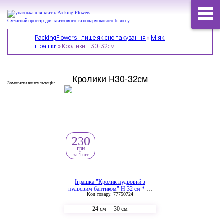
Сучасний простір для квіткового та подарункового бізнесу
PackingFlowers - лише якісне пакування
»
М'які
іграшки
»
Кролики Н30-32см
Кролики Н30-32см
Замовити консультацію
230
грн
за 1 шт
Іграшка "Кролик пудровий з
пудровим бантиком" Н 32 см * 25
Код товару: 77750724
см (2047)
24 см
30 см