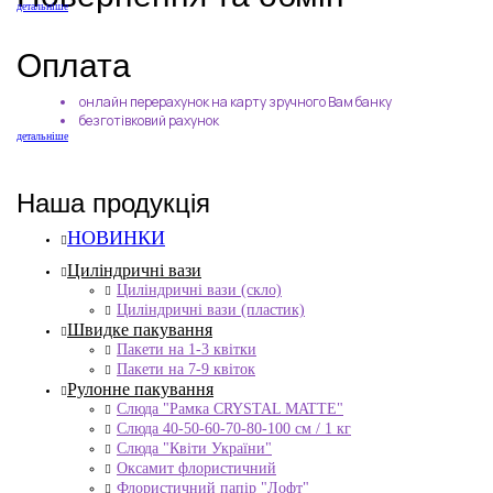
детальніше
Оплата
онлайн перерахунок на карту зручного Вам банку
безготівковий рахунок
детальніше
Наша продукція
НОВИНКИ
Циліндричні вази
Циліндричні вази (скло)
Циліндричні вази (пластик)
Швидке пакування
Пакети на 1-3 квітки
Пакети на 7-9 квіток
Рулонне пакування
Слюда "Рамка CRYSTAL MATTE"
Слюда 40-50-60-70-80-100 см / 1 кг
Слюда "Квіти України"
Оксамит флористичний
Флористичний папір "Лофт"