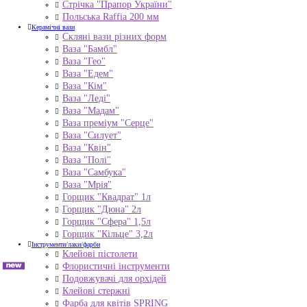
Стрічка "Прапор України"
Польська Raffia 200 мм
Керамічні вази
Скляні вази різних форм
Ваза "Бамбл"
Ваза "Гео"
Ваза "Едем"
Ваза "Кім"
Ваза "Леді"
Ваза "Мадам"
Ваза преміум "Серце"
Ваза "Силует"
Ваза "Квін"
Ваза "Полі"
Ваза "Самбука"
Ваза "Мрія"
Горщик "Квадрат" 1л
Горщик "Дюна" 2л
Горщик "Сфера" 1,5л
Горщик "Кільце" 3,2л
Інструменти/лаки/фарби
Клейові пістолети
Флористичні інструменти
Подовжувачі для орхідей
Клейові стержні
Фарба для квітів SPRING