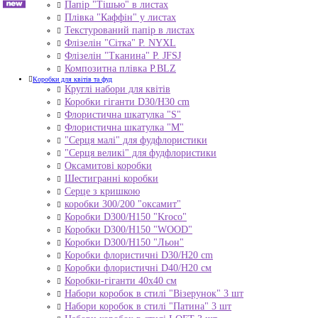
Папір "Тішью" в листах
Плівка "Каффін" у листах
Текстурований папір в листах
Флізелін "Сітка" P. NYXL
Флізелін "Тканина" P. JFSJ
Композитна плівка Р.BLZ
Коробки для квітів та фуд
Круглі набори для квітів
Коробки гіганти D30/H30 cm
Флористична шкатулка "S"
Флористична шкатулка "М"
"Серця малі" для фудфлористики
"Серця великі" для фудфлористики
Оксамитові коробки
Шестигранні коробки
Серце з кришкою
коробки 300/200 "оксамит"
Коробки D300/H150 "Kroco"
Коробки D300/H150 "WOOD"
Коробки D300/H150 "Льон"
Коробки флористичні D30/H20 cm
Коробки флористичні D40/H20 cм
Коробки-гіганти 40x40 см
Набори коробок в стилі "Візерунок" 3 шт
Набори коробок в стилі "Патина" 3 шт