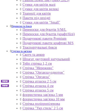
Fashion flower bag (тренд 2025)
Сумки для квітів малі
Сумки для квітів великі
Трапеції для квітів
Пакети під орхідеї
Сумки для квітів "Small"
Переноски та бокси
Переноски для букетів S/M/L
Переноски для букетів (крафт/білі)
Подарункові пакети Premium
Подарункові пакети крафтові M/S
Траспортувальні бокси
Стрічки та зав'язки
Скотч та анкор
Шпагат джутовий натуральний
Тейп стрічка 1,2 см
Стрічка "Мереживо"
Стрічка "Органза+однотон"
Стрічка "Органза"
Стрічка атласна 2,5 см
Стрічка атласна 4 см
Стрічка атласна 5 см
флористична зав'язка 5 мм
флористична зав'язка 10 мм
Стрічка поліпропіленова
Стрічка "Укр стиль" 2,5 см