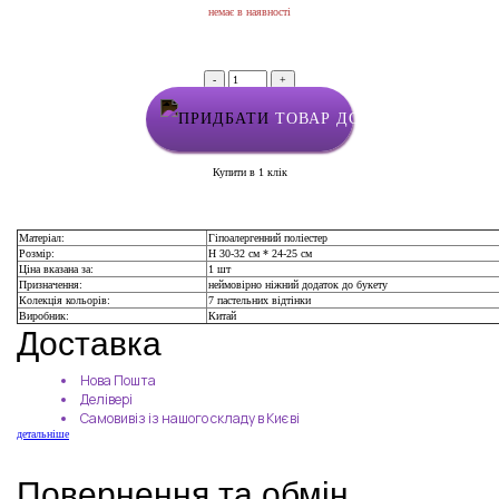
немає в наявності
-
+
ТОВАР ДОДАНО У КОШИК
Купити в 1 клік
Матеріал:
Гіпоалергенний поліестер
Розмір:
Н 30-32 см * 24-25 см
Ціна вказана за:
1 шт
Призначення:
неймовірно ніжний додаток до букету
Колекція кольорів:
7 пастельних відтінки
Виробник:
Китай
Доставка
Нова Пошта
Делівері
Самовивіз із нашого складу в Києві
детальніше
Повернення та обмін