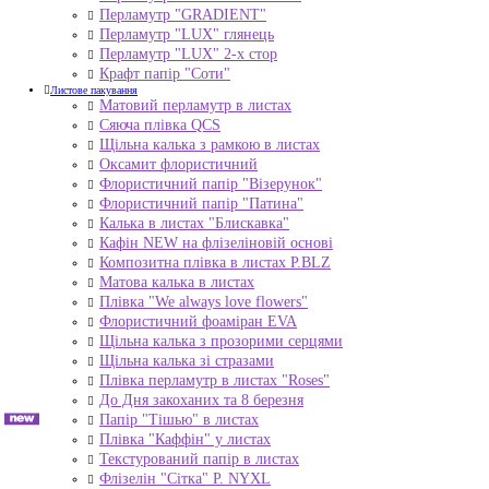
Перламутр "GRADIENT"
Перламутр "LUX" глянець
Перламутр "LUX" 2-х стор
Крафт папір "Соти"
Листове пакування
Матовий перламутр в листах
Сяюча плівка QCS
Щільна калька з рамкою в листах
Оксамит флористичний
Флористичний папір "Візерунок"
Флористичний папір "Патина"
Калька в листах "Блискавка"
Кафін NEW на флізеліновій основі
Композитна плівка в листах Р.BLZ
Матова калька в листах
Плівка "We always love flowers"
Флористичний фоаміран EVA
Щільна калька з прозорими серцями
Щільна калька зі стразами
Плівка перламутр в листах "Roses"
До Дня закоханих та 8 березня
Папір "Тішью" в листах
Плівка "Каффін" у листах
Текстурований папір в листах
Флізелін "Сітка" P. NYXL