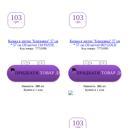
103
103
грн
грн
Калька в листах "Блискавка" 57 см
Калька в листах "Блискавка" 57 см
* 57 см (20 шт/уп) 134 PASTEL
* 57 см (20 шт/уп) 063 GOLD
Код товару: 77751098
Код товару: 77751095
GREEN
-
+
-
+
ТОВАР ДОДАНО У КОШИК
ТОВАР ДОД
Наявність:
269
шт.
Наявність:
262
шт.
Купити в 1 клік
Купити в 1 клік
103
грн