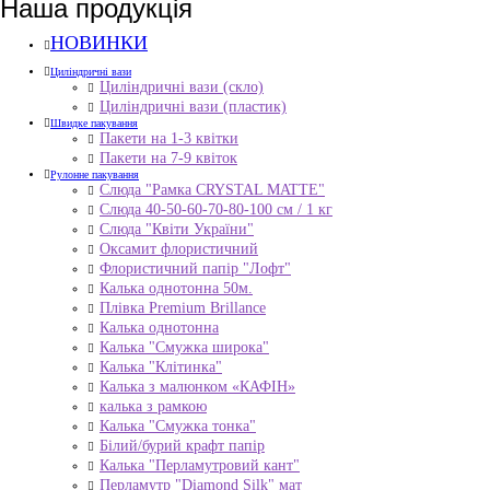
Наша продукція
НОВИНКИ
Циліндричні вази
Циліндричні вази (скло)
Циліндричні вази (пластик)
Швидке пакування
Пакети на 1-3 квітки
Пакети на 7-9 квіток
Рулонне пакування
Слюда "Рамка CRYSTAL MATTE"
Слюда 40-50-60-70-80-100 см / 1 кг
Слюда "Квіти України"
Оксамит флористичний
Флористичний папір "Лофт"
Калька однотонна 50м.
Плівка Premium Brillance
Калька однотонна
Калька "Смужка широка"
Калька "Клітинка"
Калька з малюнком «КАФІН»
калька з рамкою
Калька "Смужка тонка"
Білий/бурий крафт папір
Калька "Перламутровий кант"
Перламутр "Diamond Silk" мат