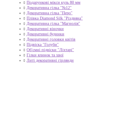
Подарункові мікси куль 80 мм
Декоративна гілка "№12"
Декоративна гілка "Перо"
Плівка Diamond Silk "Різдвяна"
Декоративна гілка "Магнолія"
Декоративні віночки
Декоративні будинки
Декоративні головки квітів
Підвіска "Голуби"
Об'ємні підвіски "Ліхтарі"
Гілки ялинок та хвої
Литі декоративні гірлянди