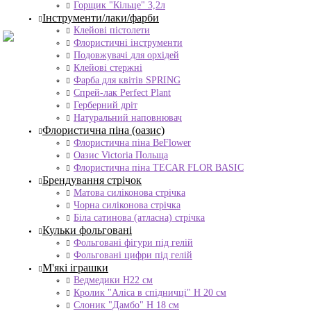
Горщик "Кільце" 3,2л
Інструменти/лаки/фарби
Клейові пістолети
Флористичні інструменти
Подовжувачі для орхідей
Клейові стержні
Фарба для квітів SPRING
Спрей-лак Perfect Plant
Герберний дріт
Натуральний наповнювач
Флористична піна (оазис)
Флористична піна BeFlower
Оазис Victoria Польща
Флористична піна TECAR FLOR BASIC
Брендування стрічок
Матова силіконова стрічка
Чорна силіконова стрічка
Біла сатинова (атласна) стрічка
Кульки фольговані
Фольговані фігури під гелій
Фольговані цифри під гелій
М'які іграшки
Ведмедики H22 см
Кролик "Аліса в спідничці" Н 20 см
Слоник "Дамбо" Н 18 см