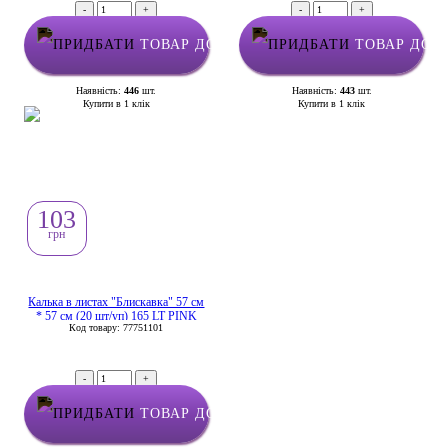
-
+
-
+
ТОВАР ДОДАНО У КОШИК
ТОВАР ДОД
Наявність:
446
шт.
Наявність:
443
шт.
Купити в 1 клік
Купити в 1 клік
103
грн
Калька в листах "Блискавка" 57 см
* 57 см (20 шт/уп) 165 LT PINK
Код товару: 77751101
-
+
ТОВАР ДОДАНО У КОШИК