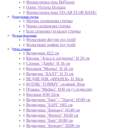
Флористична піна BeFlower
Оазис Victoria Польща
Флористична піна TECAR FLOR BASIC
Брендування стрічок
Матова силіконова стрічка
Чорна силіконова стрічка
Біла сатинова (атласна) стрічка
Кульки фольговані
Фольговані фігури під гелій
Фольговані цифри під гелій
М'які іграшки
Ведмедики H22 см
Кролик "Аліса в спідничці" Н 20 см
Слоник "Дамбо" Н 18 см
Кролиця "Моніка" Н 26 см
Ведмедик "БАЛУ" Н 35 см
ВЕДМЕДИК «ФРАНЕК» H 30см
КОТИК "ТОMMY" сидячий 30см
Пташка "Мрійка" Н30 см (з підвісом)
Кролики Н30-32см
Ведмедики "Барі" / "Панда" Н100 см
Ведмедики "БАРІ" Н65 см
Ведмедики "Бернард" Н140 см
Ведмедики "Флоппі" Н160 см
Ведмедики "Барі" Н180 см
Ведмедики "Бернард" Н200 см