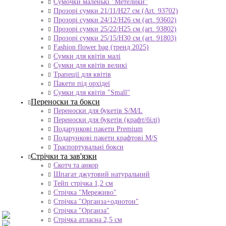
Сумочки маленькі "Метелики"
Прозорі сумки 21/11/H27 см (Art. 93702)
Прозорі сумки 24/12/Н26 см (art. 93602)
Прозорі сумки 25/22/Н25 см (art. 93802)
Прозорі сумки 25/15/Н30 см (art. 91803)
Fashion flower bag (тренд 2025)
Сумки для квітів малі
Сумки для квітів великі
Трапеції для квітів
Пакети під орхідеї
Сумки для квітів "Small"
Переноски та бокси
Переноски для букетів S/M/L
Переноски для букетів (крафт/білі)
Подарункові пакети Premium
Подарункові пакети крафтові M/S
Траспортувальні бокси
Стрічки та зав'язки
Скотч та анкор
Шпагат джутовий натуральний
Тейп стрічка 1,2 см
Стрічка "Мереживо"
Стрічка "Органза+однотон"
Стрічка "Органза"
Стрічка атласна 2,5 см