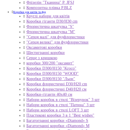
Флізелін "Тканина" P. JFSJ
Композитна плівка Р.BLZ
Коробки для квітів та фуд
Круглі набори для квітів
Коробки гіганти D30/H30 cm
Флористична шкатулка "S"
Флористична шкатулка "М"
"Серця малі" для фудфлористики
"Серця великі" для фудфлористики
Оксамитові коробки
Шестигранні коробки
Серце з кришкою
коробки 300/200 "оксамит"
Коробки D300/H150 "Kroco"
Коробки D300/H150 "WOOD"
Коробки D300/H150 "Льон"
Коробки флористичні D30/H20 cm
Коробки флористичні D40/H20 cм
Коробки-гіганти 40x40 см
Набори коробок в стилі "Візерунок" 3 шт
Набори коробок в стилі "Патина" 3 шт
Набори коробок в стилі LOFT 3 шт
Пластикові коробки 3 в 1 "Best wishes"
Багатогранні коробки «Diamond» S
Багатогранні коробки «Diamond» M