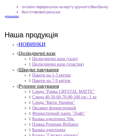
онлайн перерахунок на карту зручного Вам банку
безготівковий рахунок
детальніше
Наша продукція
НОВИНКИ
Циліндричні вази
Циліндричні вази (скло)
Циліндричні вази (пластик)
Швидке пакування
Пакети на 1-3 квітки
Пакети на 7-9 квіток
Рулонне пакування
Слюда "Рамка CRYSTAL MATTE"
Слюда 40-50-60-70-80-100 см / 1 кг
Слюда "Квіти України"
Оксамит флористичний
Флористичний папір "Лофт"
Калька однотонна 50м.
Плівка Premium Brillance
Калька однотонна
Калька "Смужка широка"