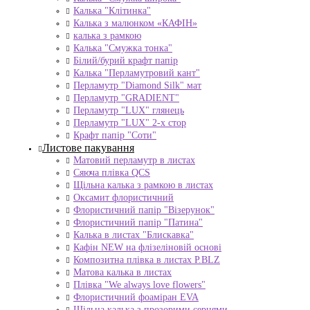
Калька "Клітинка"
Калька з малюнком «КАФІН»
калька з рамкою
Калька "Смужка тонка"
Білий/бурий крафт папір
Калька "Перламутровий кант"
Перламутр "Diamond Silk" мат
Перламутр "GRADIENT"
Перламутр "LUX" глянець
Перламутр "LUX" 2-х стор
Крафт папір "Соти"
Листове пакування
Матовий перламутр в листах
Сяюча плівка QCS
Щільна калька з рамкою в листах
Оксамит флористичний
Флористичний папір "Візерунок"
Флористичний папір "Патина"
Калька в листах "Блискавка"
Кафін NEW на флізеліновій основі
Композитна плівка в листах Р.BLZ
Матова калька в листах
Плівка "We always love flowers"
Флористичний фоаміран EVA
Щільна калька з прозорими серцями