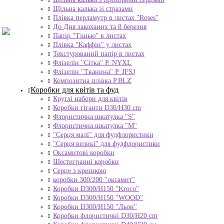
Щільна калька зі стразами
Плівка перламутр в листах "Roses"
До Дня закоханих та 8 березня
Папір "Тішью" в листах
Плівка "Каффін" у листах
Текстурований папір в листах
Флізелін "Сітка" P. NYXL
Флізелін "Тканина" P. JFSJ
Композитна плівка Р.BLZ
Коробки для квітів та фуд
Круглі набори для квітів
Коробки гіганти D30/H30 cm
Флористична шкатулка "S"
Флористична шкатулка "М"
"Серця малі" для фудфлористики
"Серця великі" для фудфлористики
Оксамитові коробки
Шестигранні коробки
Серце з кришкою
коробки 300/200 "оксамит"
Коробки D300/H150 "Kroco"
Коробки D300/H150 "WOOD"
Коробки D300/H150 "Льон"
Коробки флористичні D30/H20 cm