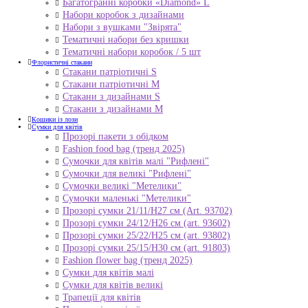
Багатогранні коробки «Diamond» L
Набори коробок з дизайнами
Набори з вушками "Звірята"
Тематичні набори без кришки
Тематичні набори коробок / 5 шт
Флористичні стакани
Стакани патріотичні S
Стакани патріотичні М
Стакани з дизайнами S
Стакани з дизайнами М
Кошики із лози
Сумки для квітів
Прозорі пакети з обідком
Fashion food bag (тренд 2025)
Сумочки для квітів малі "Рифлені"
Сумочки для великі "Рифлені"
Сумочки великі "Метелики"
Сумочки маленькі "Метелики"
Прозорі сумки 21/11/H27 см (Art. 93702)
Прозорі сумки 24/12/Н26 см (art. 93602)
Прозорі сумки 25/22/Н25 см (art. 93802)
Прозорі сумки 25/15/Н30 см (art. 91803)
Fashion flower bag (тренд 2025)
Сумки для квітів малі
Сумки для квітів великі
Трапеції для квітів