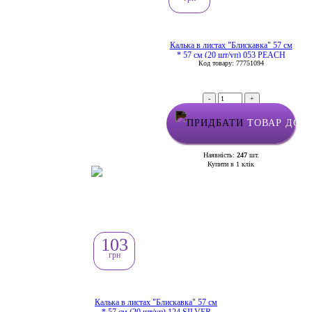
Калька в листах "Блискавка" 57 см
* 57 см (20 шт/уп) 053 PEACH
Код товару: 77751094
-
+
ТОВАР ДОД
Наявність:
247
шт.
Купити в 1 клік
103
грн
Калька в листах "Блискавка" 57 см