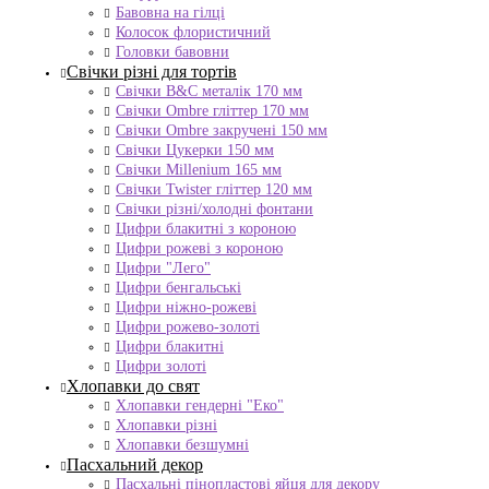
Бавовна на гілці
Колосок флористичний
Головки бавовни
Свічки різні для тортів
Свічки B&C металік 170 мм
Свічки Ombre гліттер 170 мм
Свічки Ombre закручені 150 мм
Свічки Цукерки 150 мм
Свічки Millenium 165 мм
Свічки Twister гліттер 120 мм
Свічки різні/холодні фонтани
Цифри блакитні з короною
Цифри рожеві з короною
Цифри "Лего"
Цифри бенгальські
Цифри ніжно-рожеві
Цифри рожево-золоті
Цифри блакитні
Цифри золоті
Хлопавки до свят
Хлопавки гендерні "Еко"
Хлопавки різні
Хлопавки безшумні
Пасхальний декор
Пасхальні пінопластові яйця для декору