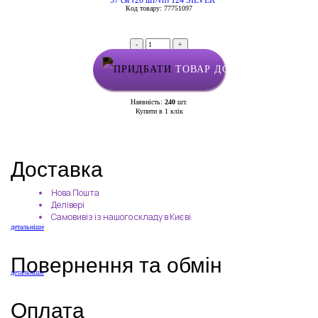
* 57 см (20 шт/уп) 124 SILVER
Код товару: 77751097
-
+
ТОВАР ДОДАНО У КОШИК
Наявність:
240
шт.
Купити в 1 клік
Доставка
Нова Пошта
Делівері
Самовивіз із нашого складу в Києві
детальніше
Повернення та обмін
детальніше
Оплата