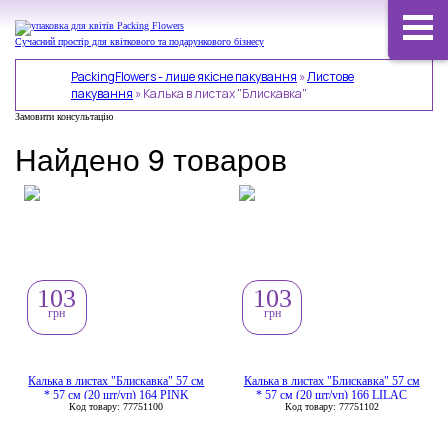
Сучасний простір для квіткового та подарункового бізнесу
PackingFlowers - лише якісне пакування
»
Листове
пакування
»
Калька в листах "Блискавка"
Замовити консультацію
Найдено 9 товаров
103
103
грн
грн
Калька в листах "Блискавка" 57 см
Калька в листах "Блискавка" 57 см
* 57 см (20 шт/уп) 164 PINK
* 57 см (20 шт/уп) 166 LILAC
Код товару: 77751100
Код товару: 77751102