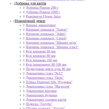
Добрива для квітів
Добрива Planton 200 г
Добрива Planton 1000 г
Реаніматор Flower Juice
Новорічний декор
Ялинки декоративні
Ялинкові прикраси "Гранат"
Ялинкові прикраси "Зефір"
Ялинкові прикраси "Серця"
Ялинкові прикраси "Шишки кедр"
Ялинкові прикраси "Шишки пласт"
Кулі ялинкові 60 мм
Кулі ялинкові 80 мм
Кулі ялинкові 100 мм
Кулі прикрашені 80-100 мм
Подарункові мікси куль 80 мм
Декоративна гілка "№12"
Декоративна гілка "Перо"
Плівка Diamond Silk "Різдвяна"
Декоративна гілка "Магнолія"
Декоративні віночки
Декоративні будинки
Декоративні головки квітів
Підвіска "Голуби"
Об'ємні підвіски "Ліхтарі"