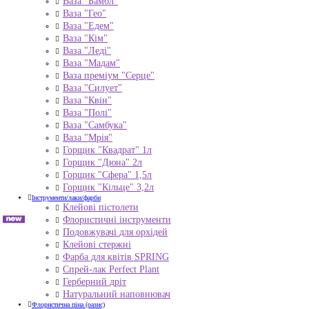
Ваза "Бамбл"
Ваза "Гео"
Ваза "Едем"
Ваза "Кім"
Ваза "Леді"
Ваза "Мадам"
Ваза преміум "Серце"
Ваза "Силует"
Ваза "Квін"
Ваза "Полі"
Ваза "Самбука"
Ваза "Мрія"
Горщик "Квадрат" 1л
Горщик "Дюна" 2л
Горщик "Сфера" 1,5л
Горщик "Кільце" 3,2л
Інструменти/лаки/фарби
Клейові пістолети
Флористичні інструменти
Подовжувачі для орхідей
Клейові стержні
Фарба для квітів SPRING
Спрей-лак Perfect Plant
Герберний дріт
Натуральний наповнювач
Флористична піна (оазис)