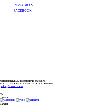
INSTAGRAM
FACEBOOK
КОНТАКТИ
КИЇВСЬКА ОБЛАСТЬ, МІСТО СОФІЇВСЬКА БОРЩАГІВКА,
ВУЛИЦЯ КИЇВСЬКА, 2А
+38(063)526-99-49
PACKINGFLOWERS@UKR.NET
ГРАФІК РОБОТИ
ПН-ПТ: 9:00-18:00
СБ-НД: ВИХІДНИЙ
Магазин пакувальних матеріалів для квітів
© 2018-2024 Packing Flowers. All Rights Reserved.
packingflowers.com.ua
Ми
в мережі
Каталог