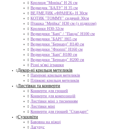
Кролиця "Моніка" Н 26 см
Ведмедик "БАЛУ" Н 35 см
ВЕДМЕДИК «ФРАНЕК» H 30см
КОТИК "ТОMMY" сидячий 30см
Пташка "Мрійка" Н30 см (з підвісом)
Кролики Н30-32см
Ведмедики "Барі" / "Панда" Н100 см
Ведмедики "БАРІ" Н65 см
Ведмедики "Бернард" Н140 см
Ведмедики "Флоппі" Н160 см
Ведмедики "Барі" Н180 см
Ведмедики "Бернард" Н200 см
Різні м'які іграшки
Декор-ні крильця метеликів
Паперові крильця метеликів
Плівкові крильця метеликів
Листівки та конверти
Конверти для грошей
Конверти для композицій
Листівки міні з тисненням
Листівки міні
Конверти для грошей "Стандарт"
Сухоцвіти
Бавовна на ніжці
Лагурус