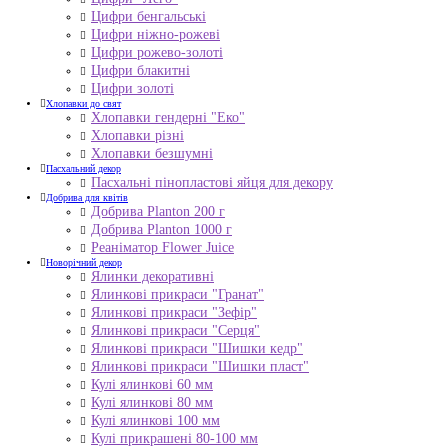
Цифри бенгальські
Цифри ніжно-рожеві
Цифри рожево-золоті
Цифри блакитні
Цифри золоті
Хлопавки до свят
Хлопавки гендерні "Еко"
Хлопавки різні
Хлопавки безшумні
Пасхальний декор
Пасхальні пінопластові яйця для декору
Добрива для квітів
Добрива Planton 200 г
Добрива Planton 1000 г
Реаніматор Flower Juice
Новорічний декор
Ялинки декоративні
Ялинкові прикраси "Гранат"
Ялинкові прикраси "Зефір"
Ялинкові прикраси "Серця"
Ялинкові прикраси "Шишки кедр"
Ялинкові прикраси "Шишки пласт"
Кулі ялинкові 60 мм
Кулі ялинкові 80 мм
Кулі ялинкові 100 мм
Кулі прикрашені 80-100 мм