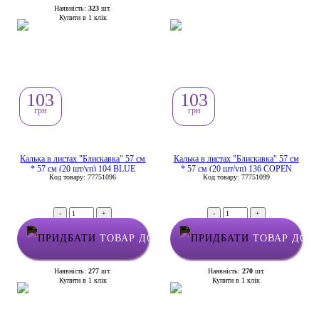
Наявність:
323
шт.
Купити в 1 клік
103
103
грн
грн
Калька в листах "Блискавка" 57 см
Калька в листах "Блискавка" 57 см
* 57 см (20 шт/уп) 104 BLUE
* 57 см (20 шт/уп) 136 COPEN
Код товару: 77751096
Код товару: 77751099
-
+
-
+
ТОВАР ДОДАНО У КОШИК
ТОВАР ДОД
Наявність:
277
шт.
Наявність:
270
шт.
Купити в 1 клік
Купити в 1 клік