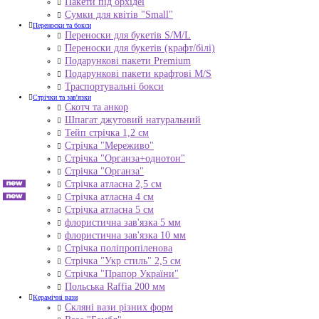
Пакети під орхідеї
Сумки для квітів "Small"
Переноски та бокси
Переноски для букетів S/M/L
Переноски для букетів (крафт/білі)
Подарункові пакети Premium
Подарункові пакети крафтові M/S
Траспортувальні бокси
Стрічки та зав'язки
Скотч та анкор
Шпагат джутовий натуральний
Тейп стрічка 1,2 см
Стрічка "Мереживо"
Стрічка "Органза+однотон"
Стрічка "Органза"
Стрічка атласна 2,5 см
Стрічка атласна 4 см
Стрічка атласна 5 см
флористична зав'язка 5 мм
флористична зав'язка 10 мм
Стрічка поліпропіленова
Стрічка "Укр стиль" 2,5 см
Стрічка "Прапор України"
Польська Raffia 200 мм
Керамічні вази
Скляні вази різних форм