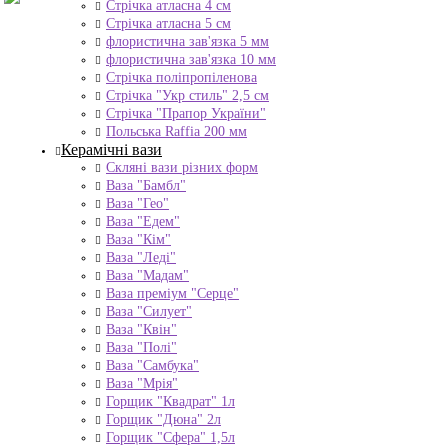
Стрічка атласна 4 см
Стрічка атласна 5 см
флористична зав'язка 5 мм
флористична зав'язка 10 мм
Стрічка поліпропіленова
Стрічка "Укр стиль" 2,5 см
Стрічка "Прапор України"
Польська Raffia 200 мм
Керамічні вази
Скляні вази різних форм
Ваза "Бамбл"
Ваза "Гео"
Ваза "Едем"
Ваза "Кім"
Ваза "Леді"
Ваза "Мадам"
Ваза преміум "Серце"
Ваза "Силует"
Ваза "Квін"
Ваза "Полі"
Ваза "Самбука"
Ваза "Мрія"
Горщик "Квадрат" 1л
Горщик "Дюна" 2л
Горщик "Сфера" 1,5л