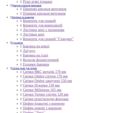
Різні м'які іграшки
Декор-ні крильця метеликів
Паперові крильця метеликів
Плівкові крильця метеликів
Листівки та конверти
Конверти для грошей
Конверти для композицій
Листівки міні з тисненням
Листівки міні
Конверти для грошей "Стандарт"
Сухоцвіти
Бавовна на ніжці
Лагурус
Бавовна на гілці
Колосок флористичний
Головки бавовни
Свічки різні для тортів
Свічки B&C металік 170 мм
Свічки Ombre гліттер 170 мм
Свічки Ombre закручені 150 мм
Свічки Цукерки 150 мм
Свічки Millenium 165 мм
Свічки Twister гліттер 120 мм
Свічки різні/холодні фонтани
Цифри блакитні з короною
Цифри рожеві з короною
Цифри "Лего"