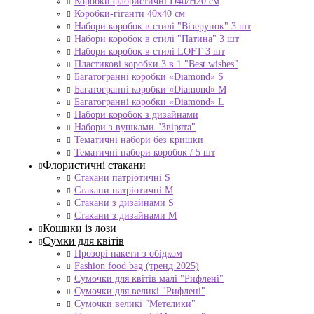
Коробки флористичні D40/H20 cм
Коробки-гіганти 40x40 см
Набори коробок в стилі "Візерунок" 3 шт
Набори коробок в стилі "Патина" 3 шт
Набори коробок в стилі LOFT 3 шт
Пластикові коробки 3 в 1 "Best wishes"
Багатогранні коробки «Diamond» S
Багатогранні коробки «Diamond» M
Багатогранні коробки «Diamond» L
Набори коробок з дизайнами
Набори з вушками "Звірята"
Тематичні набори без кришки
Тематичні набори коробок / 5 шт
Флористичні стакани
Стакани патріотичні S
Стакани патріотичні М
Стакани з дизайнами S
Стакани з дизайнами М
Кошики із лози
Сумки для квітів
Прозорі пакети з обідком
Fashion food bag (тренд 2025)
Сумочки для квітів малі "Рифлені"
Сумочки для великі "Рифлені"
Сумочки великі "Метелики"