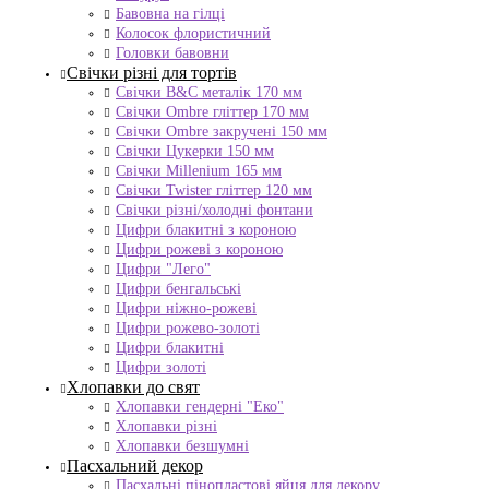
Бавовна на гілці
Колосок флористичний
Головки бавовни
Свічки різні для тортів
Свічки B&C металік 170 мм
Свічки Ombre гліттер 170 мм
Свічки Ombre закручені 150 мм
Свічки Цукерки 150 мм
Свічки Millenium 165 мм
Свічки Twister гліттер 120 мм
Свічки різні/холодні фонтани
Цифри блакитні з короною
Цифри рожеві з короною
Цифри "Лего"
Цифри бенгальські
Цифри ніжно-рожеві
Цифри рожево-золоті
Цифри блакитні
Цифри золоті
Хлопавки до свят
Хлопавки гендерні "Еко"
Хлопавки різні
Хлопавки безшумні
Пасхальний декор
Пасхальні пінопластові яйця для декору