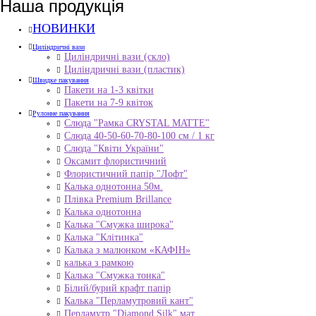
Наша продукція
НОВИНКИ
Циліндричні вази
Циліндричні вази (скло)
Циліндричні вази (пластик)
Швидке пакування
Пакети на 1-3 квітки
Пакети на 7-9 квіток
Рулонне пакування
Слюда "Рамка CRYSTAL MATTE"
Слюда 40-50-60-70-80-100 см / 1 кг
Слюда "Квіти України"
Оксамит флористичний
Флористичний папір "Лофт"
Калька однотонна 50м.
Плівка Premium Brillance
Калька однотонна
Калька "Смужка широка"
Калька "Клітинка"
Калька з малюнком «КАФІН»
калька з рамкою
Калька "Смужка тонка"
Білий/бурий крафт папір
Калька "Перламутровий кант"
Перламутр "Diamond Silk" мат