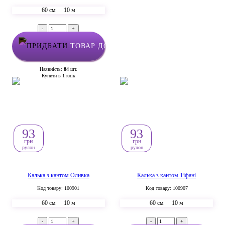
60 см
10 м
-
+
ТОВАР ДОДАНО У КОШИК
Наявність:
84
шт.
Купити в 1 клік
93
93
грн
грн
рулон
рулон
Калька з кантом Оливка
Калька з кантом Тіфані
Код товару: 100901
Код товару: 100907
60 см
10 м
60 см
10 м
-
+
-
+