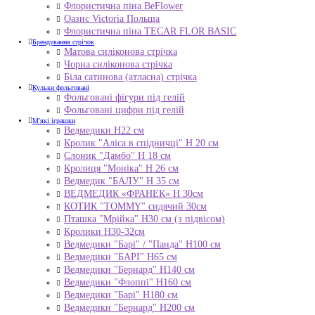
Флористична піна BeFlower
Оазис Victoria Польща
Флористична піна TECAR FLOR BASIC
Брендування стрічок
Матова силіконова стрічка
Чорна силіконова стрічка
Біла сатинова (атласна) стрічка
Кульки фольговані
Фольговані фігури під гелій
Фольговані цифри під гелій
М'які іграшки
Ведмедики H22 см
Кролик "Аліса в спідничці" Н 20 см
Слоник "Дамбо" Н 18 см
Кролиця "Моніка" Н 26 см
Ведмедик "БАЛУ" Н 35 см
ВЕДМЕДИК «ФРАНЕК» H 30см
КОТИК "ТОMMY" сидячий 30см
Пташка "Мрійка" Н30 см (з підвісом)
Кролики Н30-32см
Ведмедики "Барі" / "Панда" Н100 см
Ведмедики "БАРІ" Н65 см
Ведмедики "Бернард" Н140 см
Ведмедики "Флоппі" Н160 см
Ведмедики "Барі" Н180 см
Ведмедики "Бернард" Н200 см