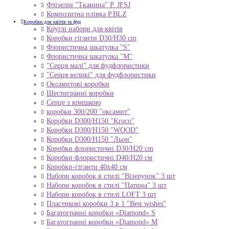
Флізелін "Тканина" P. JFSJ
Композитна плівка Р.BLZ
Коробки для квітів та фуд
Круглі набори для квітів
Коробки гіганти D30/H30 cm
Флористична шкатулка "S"
Флористична шкатулка "М"
"Серця малі" для фудфлористики
"Серця великі" для фудфлористики
Оксамитові коробки
Шестигранні коробки
Серце з кришкою
коробки 300/200 "оксамит"
Коробки D300/H150 "Kroco"
Коробки D300/H150 "WOOD"
Коробки D300/H150 "Льон"
Коробки флористичні D30/H20 cm
Коробки флористичні D40/H20 cм
Коробки-гіганти 40x40 см
Набори коробок в стилі "Візерунок" 3 шт
Набори коробок в стилі "Патина" 3 шт
Набори коробок в стилі LOFT 3 шт
Пластикові коробки 3 в 1 "Best wishes"
Багатогранні коробки «Diamond» S
Багатогранні коробки «Diamond» M