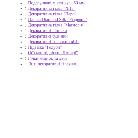
Подарункові мікси куль 80 мм
Декоративна гілка "№12"
Декоративна гілка "Перо"
Плівка Diamond Silk "Різдвяна"
Декоративна гілка "Магнолія"
Декоративні віночки
Декоративні будинки
Декоративні головки квітів
Підвіска "Голуби"
Об'ємні підвіски "Ліхтарі"
Гілки ялинок та хвої
Литі декоративні гірлянди