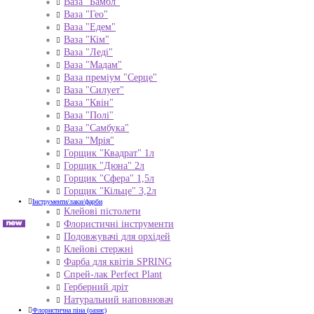
Ваза "Бамбл"
Ваза "Гео"
Ваза "Едем"
Ваза "Кім"
Ваза "Леді"
Ваза "Мадам"
Ваза преміум "Серце"
Ваза "Силует"
Ваза "Квін"
Ваза "Полі"
Ваза "Самбука"
Ваза "Мрія"
Горщик "Квадрат" 1л
Горщик "Дюна" 2л
Горщик "Сфера" 1,5л
Горщик "Кільце" 3,2л
Інструменти/лаки/фарби
Клейові пістолети
Флористичні інструменти
Подовжувачі для орхідей
Клейові стержні
Фарба для квітів SPRING
Спрей-лак Perfect Plant
Герберний дріт
Натуральний наповнювач
Флористична піна (оазис)