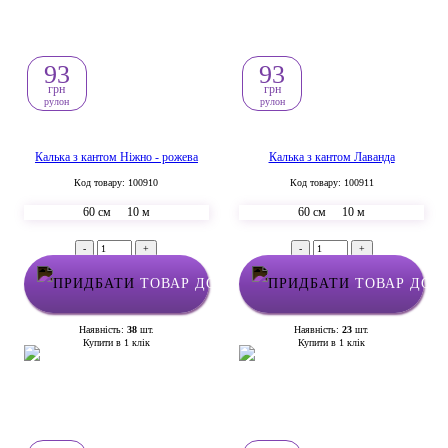
93
93
грн
грн
рулон
рулон
Калька з кантом Ніжно - рожева
Калька з кантом Лаванда
Код товару: 100910
Код товару: 100911
60 см
10 м
60 см
10 м
-
+
-
+
ТОВАР ДОДАНО У КОШИК
ТОВАР ДОД
Наявність:
38
шт.
Наявність:
23
шт.
Купити в 1 клік
Купити в 1 клік