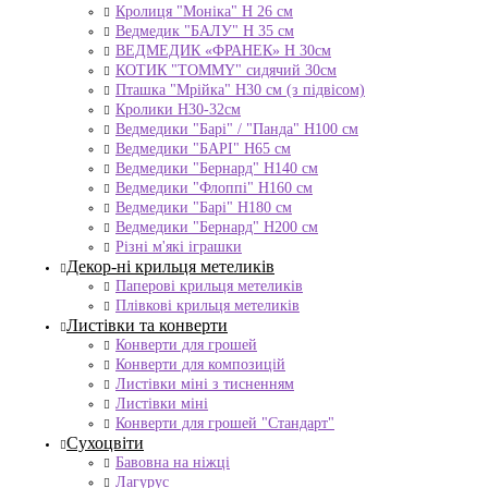
Кролиця "Моніка" Н 26 см
Ведмедик "БАЛУ" Н 35 см
ВЕДМЕДИК «ФРАНЕК» H 30см
КОТИК "ТОMMY" сидячий 30см
Пташка "Мрійка" Н30 см (з підвісом)
Кролики Н30-32см
Ведмедики "Барі" / "Панда" Н100 см
Ведмедики "БАРІ" Н65 см
Ведмедики "Бернард" Н140 см
Ведмедики "Флоппі" Н160 см
Ведмедики "Барі" Н180 см
Ведмедики "Бернард" Н200 см
Різні м'які іграшки
Декор-ні крильця метеликів
Паперові крильця метеликів
Плівкові крильця метеликів
Листівки та конверти
Конверти для грошей
Конверти для композицій
Листівки міні з тисненням
Листівки міні
Конверти для грошей "Стандарт"
Сухоцвіти
Бавовна на ніжці
Лагурус