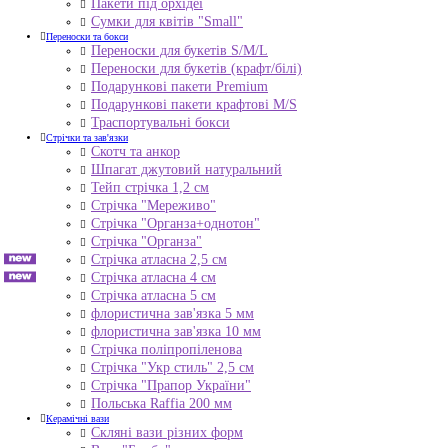
Пакети під орхідеї
Сумки для квітів "Small"
Переноски та бокси
Переноски для букетів S/M/L
Переноски для букетів (крафт/білі)
Подарункові пакети Premium
Подарункові пакети крафтові M/S
Траспортувальні бокси
Стрічки та зав'язки
Скотч та анкор
Шпагат джутовий натуральний
Тейп стрічка 1,2 см
Стрічка "Мереживо"
Стрічка "Органза+однотон"
Стрічка "Органза"
Стрічка атласна 2,5 см
Стрічка атласна 4 см
Стрічка атласна 5 см
флористична зав'язка 5 мм
флористична зав'язка 10 мм
Стрічка поліпропіленова
Стрічка "Укр стиль" 2,5 см
Стрічка "Прапор України"
Польська Raffia 200 мм
Керамічні вази
Скляні вази різних форм