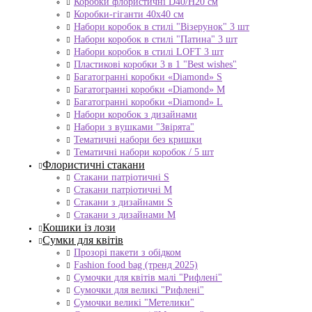
Коробки флористичні D40/H20 cм
Коробки-гіганти 40x40 см
Набори коробок в стилі "Візерунок" 3 шт
Набори коробок в стилі "Патина" 3 шт
Набори коробок в стилі LOFT 3 шт
Пластикові коробки 3 в 1 "Best wishes"
Багатогранні коробки «Diamond» S
Багатогранні коробки «Diamond» M
Багатогранні коробки «Diamond» L
Набори коробок з дизайнами
Набори з вушками "Звірята"
Тематичні набори без кришки
Тематичні набори коробок / 5 шт
Флористичні стакани
Стакани патріотичні S
Стакани патріотичні М
Стакани з дизайнами S
Стакани з дизайнами М
Кошики із лози
Сумки для квітів
Прозорі пакети з обідком
Fashion food bag (тренд 2025)
Сумочки для квітів малі "Рифлені"
Сумочки для великі "Рифлені"
Сумочки великі "Метелики"