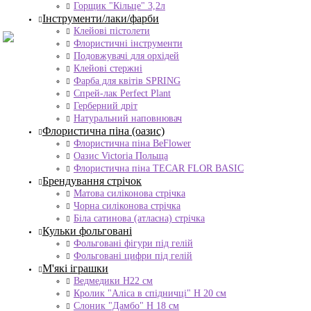
Горщик "Кільце" 3,2л
Інструменти/лаки/фарби
Клейові пістолети
Флористичні інструменти
Подовжувачі для орхідей
Клейові стержні
Фарба для квітів SPRING
Спрей-лак Perfect Plant
Герберний дріт
Натуральний наповнювач
Флористична піна (оазис)
Флористична піна BeFlower
Оазис Victoria Польща
Флористична піна TECAR FLOR BASIC
Брендування стрічок
Матова силіконова стрічка
Чорна силіконова стрічка
Біла сатинова (атласна) стрічка
Кульки фольговані
Фольговані фігури під гелій
Фольговані цифри під гелій
М'які іграшки
Ведмедики H22 см
Кролик "Аліса в спідничці" Н 20 см
Слоник "Дамбо" Н 18 см