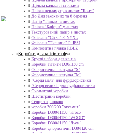
Щільна калька з прозорими серцями
Щільна калька зі стразами
Плівка перламутр в листах "Roses"
До Дня закоханих та 8 березня
Папір "Тішью" в листах
Плівка "Каффін" у листах
Текстурований папір в листах
Флізелін "Сітка" P. NYXL
Флізелін "Тканина" P. JFSJ
Композитна плівка Р.BLZ
Коробки для квітів та фуд
Круглі набори для квітів
Коробки гіганти D30/H30 cm
Флористична шкатулка "S"
Флористична шкатулка "М"
"Серця малі" для фудфлористики
"Серця великі" для фудфлористики
Оксамитові коробки
Шестигранні коробки
Серце з кришкою
коробки 300/200 "оксамит"
Коробки D300/H150 "Kroco"
Коробки D300/H150 "WOOD"
Коробки D300/H150 "Льон"
Коробки флористичні D30/H20 cm