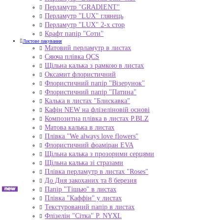
Перламутр "GRADIENT"
Перламутр "LUX" глянець
Перламутр "LUX" 2-х стор
Крафт папір "Соти"
Листове пакування
Матовий перламутр в листах
Сяюча плівка QCS
Щільна калька з рамкою в листах
Оксамит флористичний
Флористичний папір "Візерунок"
Флористичний папір "Патина"
Калька в листах "Блискавка"
Кафін NEW на флізеліновій основі
Композитна плівка в листах Р.BLZ
Матова калька в листах
Плівка "We always love flowers"
Флористичний фоаміран EVA
Щільна калька з прозорими серцями
Щільна калька зі стразами
Плівка перламутр в листах "Roses"
До Дня закоханих та 8 березня
Папір "Тішью" в листах
Плівка "Каффін" у листах
Текстурований папір в листах
Флізелін "Сітка" P. NYXL