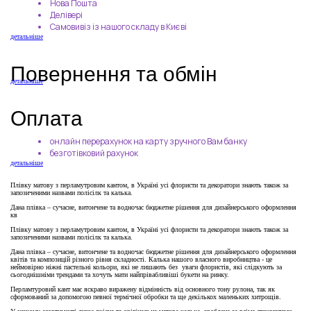
Нова Пошта
Делівері
Самовивіз із нашого складу в Києві
детальніше
Повернення та обмін
детальніше
Оплата
онлайн перерахунок на карту зручного Вам банку
безготівковий рахунок
детальніше
Плівку матову з перламутровим кантом, в Україні усі флористи та декоратори знають також за
запозиченими назвами полісілк та калька.
Дана плівка – сучасне, витончене та водночас бюджетне рішення для дизайнерського оформлення
кв
Плівку матову з перламутровим кантом, в Україні усі флористи та декоратори знають також за
запозиченими назвами полісілк та калька.
Дана плівка – сучасне, витончене та водночас бюджетне рішення для дизайнерського оформлення
квітів та композицій різного рівня складності. Калька нашого власного виробництва - це
неймовірно ніжні пастельні кольори, які не лишають без уваги флористів, які слідкують за
сьогоднішніми трендами та хочуть мати найпрівабливіші букети на ринку.
Перламтуровий кант має яскраво виражену відмінність від основного тону рулона, так як
сформований за допомогою певної термічної обробки та ще декількох маленьких хитрощів.