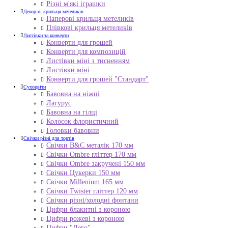
Різні м'які іграшки
Декор-ні крильця метеликів
Паперові крильця метеликів
Плівкові крильця метеликів
Листівки та конверти
Конверти для грошей
Конверти для композицій
Листівки міні з тисненням
Листівки міні
Конверти для грошей "Стандарт"
Сухоцвіти
Бавовна на ніжці
Лагурус
Бавовна на гілці
Колосок флористичний
Головки бавовни
Свічки різні для тортів
Свічки B&C металік 170 мм
Свічки Ombre гліттер 170 мм
Свічки Ombre закручені 150 мм
Свічки Цукерки 150 мм
Свічки Millenium 165 мм
Свічки Twister гліттер 120 мм
Свічки різні/холодні фонтани
Цифри блакитні з короною
Цифри рожеві з короною
Цифри "Лего"