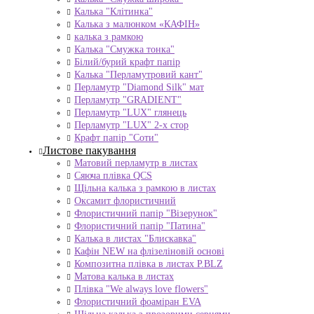
Калька "Клітинка"
Калька з малюнком «КАФІН»
калька з рамкою
Калька "Смужка тонка"
Білий/бурий крафт папір
Калька "Перламутровий кант"
Перламутр "Diamond Silk" мат
Перламутр "GRADIENT"
Перламутр "LUX" глянець
Перламутр "LUX" 2-х стор
Крафт папір "Соти"
Листове пакування
Матовий перламутр в листах
Сяюча плівка QCS
Щільна калька з рамкою в листах
Оксамит флористичний
Флористичний папір "Візерунок"
Флористичний папір "Патина"
Калька в листах "Блискавка"
Кафін NEW на флізеліновій основі
Композитна плівка в листах Р.BLZ
Матова калька в листах
Плівка "We always love flowers"
Флористичний фоаміран EVA