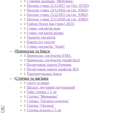
Сумочки маленькі "Метелики"
Прозорі сумки 21/11/H27 см (Art. 93702)
Прозорі сумки 24/12/Н26 см (art. 93602)
Прозорі сумки 25/22/Н25 см (art. 93802)
Прозорі сумки 25/15/Н30 см (art. 91803)
Fashion flower bag (тренд 2025)
Сумки для квітів малі
Сумки для квітів великі
Трапеції для квітів
Пакети під орхідеї
Сумки для квітів "Small"
Переноски та бокси
Переноски для букетів S/M/L
Переноски для букетів (крафт/білі)
Подарункові пакети Premium
Подарункові пакети крафтові M/S
Траспортувальні бокси
Стрічки та зав'язки
Скотч та анкор
Шпагат джутовий натуральний
Тейп стрічка 1,2 см
Стрічка "Мереживо"
Стрічка "Органза+однотон"
Стрічка "Органза"
Стрічка атласна 2,5 см