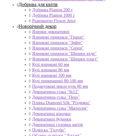
Добрива для квітів
Добрива Planton 200 г
Добрива Planton 1000 г
Реаніматор Flower Juice
Новорічний декор
Ялинки декоративні
Ялинкові прикраси "Гранат"
Ялинкові прикраси "Зефір"
Ялинкові прикраси "Серця"
Ялинкові прикраси "Шишки кедр"
Ялинкові прикраси "Шишки пласт"
Кулі ялинкові 60 мм
Кулі ялинкові 80 мм
Кулі ялинкові 100 мм
Кулі прикрашені 80-100 мм
Подарункові мікси куль 80 мм
Декоративна гілка "№12"
Декоративна гілка "Перо"
Плівка Diamond Silk "Різдвяна"
Декоративна гілка "Магнолія"
Декоративні віночки
Декоративні будинки
Декоративні головки квітів
Підвіска "Голуби"
Об'ємні підвіски "Ліхтарі"