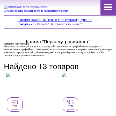
Сучасний простір для квіткового та подарункового бізнесу
PackingFlowers - лише якісне пакування
»
Рулонне
пакування
»
Калька "Перламутровий кант"
Калька "Перламутровий кант"
Замовити консультацію
«Важливо - фотографії товарів на нашому сайті виконуються професійним фотографом з
використанням професійного обладнання, якість передачі кольорів напряму залежить від пристроя
з якого ви переглядаєте сайт, відповідно деякі кольори очікування можуть відрізнятися від
реальних при отриманні замовлення»
Найдено 13 товаров
93
93
грн
грн
рулон
рулон