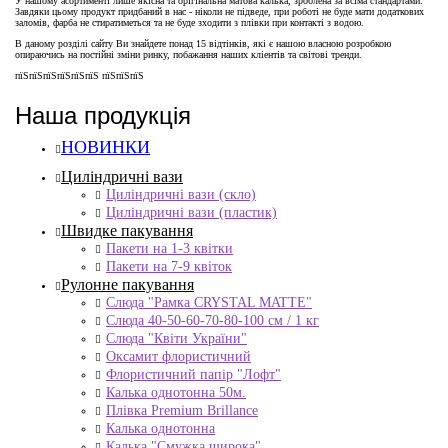
У нашому асортименті лише якісна та орігінальна матова калька, зроблена за всіма стандартами.
Завдяки цьому продукт придбаний в нас - ніколи не підведе, при роботі не буде мати додаткових
заломів, фарба не стиратиметься та не буде зходити з плівки при контакті з водою.
В даному розділі сайту Ви знайдете понад 15 відтінків, які є нашою власною розробкою
опираючись на постійні зміни ринку, побажання наших кліентів та світові тренди.
пїЅпїЅпїЅпїЅпїЅпїЅ пїЅпїЅпїЅ
Наша продукція
НОВИНКИ
Циліндричні вази
Циліндричні вази (скло)
Циліндричні вази (пластик)
Швидке пакування
Пакети на 1-3 квітки
Пакети на 7-9 квіток
Рулонне пакування
Слюда "Рамка CRYSTAL MATTE"
Слюда 40-50-60-70-80-100 см / 1 кг
Слюда "Квіти України"
Оксамит флористичний
Флористичний папір "Лофт"
Калька однотонна 50м.
Плівка Premium Brillance
Калька однотонна
Калька "Смужка широка"