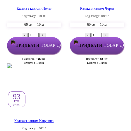
Калька з кантом Фіолет
Калька з кантом Чорна
Код товару: 100908
Код товару: 100914
60 см
10 м
60 см
10 м
-
+
-
+
ТОВАР ДОДАНО У КОШИК
ТОВАР ДОД
Наявність:
146
шт.
Наявність:
88
шт.
Купити в 1 клік
Купити в 1 клік
93
грн
рулон
Калька з кантом Капучино
Код товару: 100915