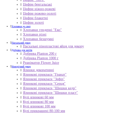
Цифри бенгальські
Цифри ніжно-рожеві
Цифри рожево-золоті
Цифри блакитні
Цифри золоті
Хлопавки до свят
Хлопавки гендерні "Еко"
Хлопавки різні
Хлопавки безшумні
Пасхальний декор
Пасхальні пінопластові яйця для декору
Добрива для квітів
Добрива Planton 200 г
Добрива Planton 1000 г
Реаніматор Flower Juice
Новорічний декор
Ялинки декоративні
Ялинкові прикраси "Гранат"
Ялинкові прикраси "Зефір"
Ялинкові прикраси "Серця"
Ялинкові прикраси "Шишки кедр"
Ялинкові прикраси "Шишки пласт"
Кулі ялинкові 60 мм
Кулі ялинкові 80 мм
Кулі ялинкові 100 мм
Кулі прикрашені 80-100 мм