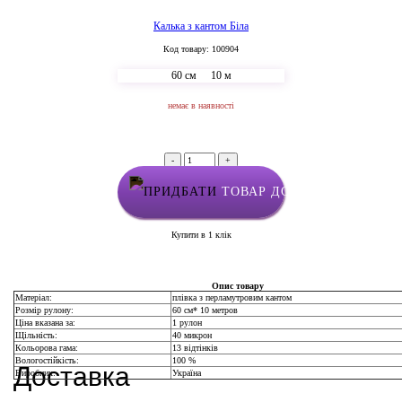
Калька з кантом Біла
Код товару: 100904
60 см
10 м
немає в наявності
-
+
ТОВАР ДОДАНО У КОШИК
Купити в 1 клік
Опис товару
Матеріал:
плівка з перламутровим кантом
Розмір рулону:
60 см* 10 метров
Ціна вказана за:
1 рулон
Щільність:
40 микрон
Кольорова гама:
13 відтінків
Доставка
Вологостійкість:
100 %
Виробник:
Україна