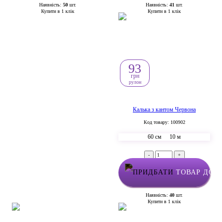
Наявність:
50
шт.
Наявність:
41
шт.
Купити в 1 клік
Купити в 1 клік
93
грн
рулон
Калька з кантом Червона
Код товару: 100902
60 см
10 м
-
+
ТОВАР ДОД
Наявність:
40
шт.
Купити в 1 клік