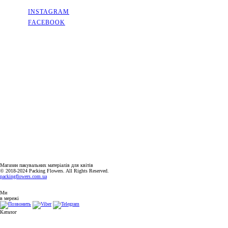
INSTAGRAM
FACEBOOK
КОНТАКТИ
КИЇВСЬКА ОБЛАСТЬ, МІСТО СОФІЇВСЬКА БОРЩАГІВКА,
ВУЛИЦЯ КИЇВСЬКА, 2А
+38(063)526-99-49
PACKINGFLOWERS@UKR.NET
ГРАФІК РОБОТИ
ПН-ПТ: 9:00-18:00
СБ-НД: ВИХІДНИЙ
Магазин пакувальних матеріалів для квітів
© 2018-2024 Packing Flowers. All Rights Reserved.
packingflowers.com.ua
Ми
в мережі
Каталог