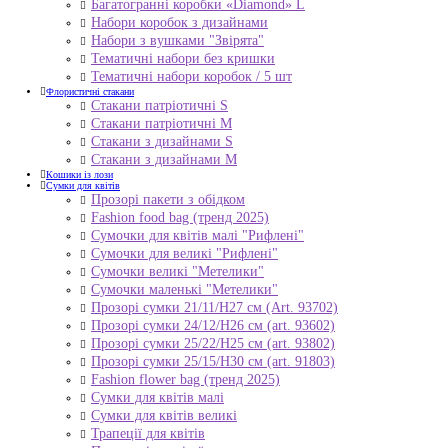
Багатогранні коробки «Diamond» L
Набори коробок з дизайнами
Набори з вушками "Звірята"
Тематичні набори без кришки
Тематичні набори коробок / 5 шт
Флористичні стакани
Стакани патріотичні S
Стакани патріотичні М
Стакани з дизайнами S
Стакани з дизайнами М
Кошики із лози
Сумки для квітів
Прозорі пакети з обідком
Fashion food bag (тренд 2025)
Сумочки для квітів малі "Рифлені"
Сумочки для великі "Рифлені"
Сумочки великі "Метелики"
Сумочки маленькі "Метелики"
Прозорі сумки 21/11/H27 см (Art. 93702)
Прозорі сумки 24/12/Н26 см (art. 93602)
Прозорі сумки 25/22/Н25 см (art. 93802)
Прозорі сумки 25/15/Н30 см (art. 91803)
Fashion flower bag (тренд 2025)
Сумки для квітів малі
Сумки для квітів великі
Трапеції для квітів