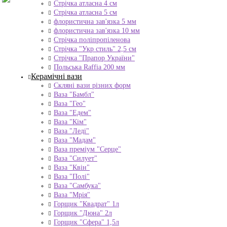
Стрічка атласна 4 см
Стрічка атласна 5 см
флористична зав'язка 5 мм
флористична зав'язка 10 мм
Стрічка поліпропіленова
Стрічка "Укр стиль" 2,5 см
Стрічка "Прапор України"
Польська Raffia 200 мм
Керамічні вази
Скляні вази різних форм
Ваза "Бамбл"
Ваза "Гео"
Ваза "Едем"
Ваза "Кім"
Ваза "Леді"
Ваза "Мадам"
Ваза преміум "Серце"
Ваза "Силует"
Ваза "Квін"
Ваза "Полі"
Ваза "Самбука"
Ваза "Мрія"
Горщик "Квадрат" 1л
Горщик "Дюна" 2л
Горщик "Сфера" 1,5л