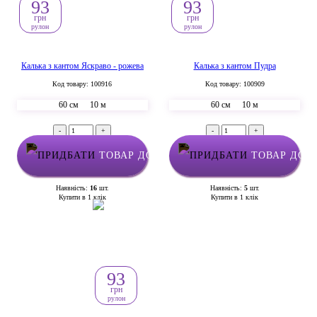
93
93
грн
грн
рулон
рулон
Калька з кантом Яскраво - рожева
Калька з кантом Пудра
Код товару: 100916
Код товару: 100909
60 см
10 м
60 см
10 м
-
+
-
+
ТОВАР ДОДАНО У КОШИК
ТОВАР ДОД
Наявність:
16
шт.
Наявність:
5
шт.
Купити в 1 клік
Купити в 1 клік
93
грн
рулон