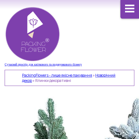
Сучасний простір для квіткового та подарункового бізнесу
PackingFlowers - лише якісне пакування
»
Новорічний
декор
»
Ялинки декоративні