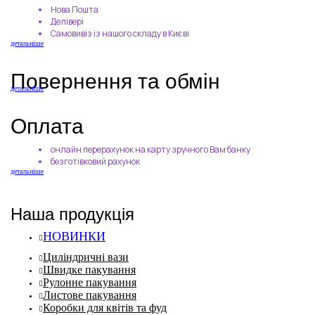
Нова Пошта
Делівері
Самовивіз із нашого складу в Києві
детальніше
Повернення та обмін
детальніше
Оплата
онлайн перерахунок на карту зручного Вам банку
безготівковий рахунок
детальніше
Наша продукція
НОВИНКИ
Циліндричні вази
Швидке пакування
Рулонне пакування
Листове пакування
Коробки для квітів та фуд