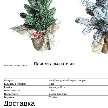
Ялинки декоративні
Замовити консультацію
Матеріал:
литий декоративний виріб з декором
Кількість в упаковці:
1 шт
Розміри:
висота до 50 см
Ціна вказана за:
1 шт
Призначення:
новорічний декор
Виробник:
Україна
Доставка