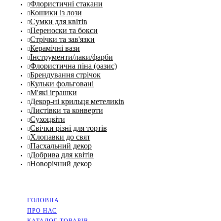
Флористичні стакани
Кошики із лози
Сумки для квітів
Переноски та бокси
Стрічки та зав'язки
Керамічні вази
Інструменти/лаки/фарби
Флористична піна (оазис)
Брендування стрічок
Кульки фольговані
М'які іграшки
Декор-ні крильця метеликів
Листівки та конверти
Сухоцвіти
Свічки різні для тортів
Хлопавки до свят
Пасхальний декор
Добрива для квітів
Новорічний декор
НАВІГАЦІЯ
ГОЛОВНА
ПРО НАС