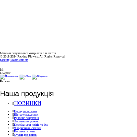
PACKINGFLOWERS@UKR.NET
ГРАФІК РОБОТИ
ПН-ПТ: 9:00-18:00
СБ-НД: ВИХІДНИЙ
Магазин пакувальних матеріалів для квітів
© 2018-2024 Packing Flowers. All Rights Reserved.
packingflowers.com.ua
Ми
в мережі
Каталог
Наша продукція
НОВИНКИ
Циліндричні вази
Швидке пакування
Рулонне пакування
Листове пакування
Коробки для квітів та фуд
Флористичні стакани
Кошики із лози
Сумки для квітів