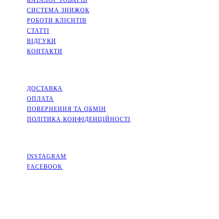
КАТАЛОГ ТОВАРІВ
СИСТЕМА ЗНИЖОК
РОБОТИ КЛІЄНТІВ
СТАТТІ
ВІДГУКИ
КОНТАКТИ
ІНФОРМАЦІЯ
ДОСТАВКА
ОПЛАТА
ПОВЕРНЕННЯ ТА ОБМІН
ПОЛІТИКА КОНФІДЕНЦІЙНОСТІ
СОЦМЕРЕЖІ
INSTAGRAM
FACEBOOK
КОНТАКТИ
КИЇВСЬКА ОБЛАСТЬ, МІСТО СОФІЇВСЬКА БОРЩАГІВКА,
ВУЛИЦЯ КИЇВСЬКА, 2А
+38(063)526-99-49