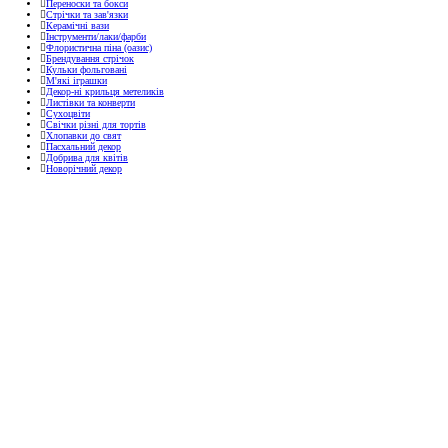
Переноски та бокси
Стрічки та зав'язки
Керамічні вази
Інструменти/лаки/фарби
Флористична піна (оазис)
Брендування стрічок
Кульки фольговані
М'які іграшки
Декор-ні крильця метеликів
Листівки та конверти
Сухоцвіти
Свічки різні для тортів
Хлопавки до свят
Пасхальний декор
Добрива для квітів
Новорічний декор