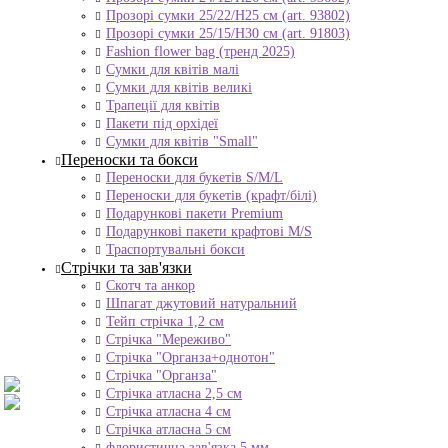
Прозорі сумки 25/22/Н25 см (art. 93802)
Прозорі сумки 25/15/Н30 см (art. 91803)
Fashion flower bag (тренд 2025)
Сумки для квітів малі
Сумки для квітів великі
Трапеції для квітів
Пакети під орхідеї
Сумки для квітів "Small"
Переноски та бокси
Переноски для букетів S/M/L
Переноски для букетів (крафт/білі)
Подарункові пакети Premium
Подарункові пакети крафтові M/S
Траспортувальні бокси
Стрічки та зав'язки
Скотч та анкор
Шпагат джутовий натуральний
Тейп стрічка 1,2 см
Стрічка "Мереживо"
Стрічка "Органза+однотон"
Стрічка "Органза"
Стрічка атласна 2,5 см
Стрічка атласна 4 см
Стрічка атласна 5 см
флористична зав'язка 5 мм