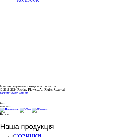
FACEBOOK
КОНТАКТИ
КИЇВСЬКА ОБЛАСТЬ, МІСТО СОФІЇВСЬКА БОРЩАГІВКА,
ВУЛИЦЯ КИЇВСЬКА, 2А
+38(063)526-99-49
PACKINGFLOWERS@UKR.NET
ГРАФІК РОБОТИ
ПН-ПТ: 9:00-18:00
СБ-НД: ВИХІДНИЙ
Магазин пакувальних матеріалів для квітів
© 2018-2024 Packing Flowers. All Rights Reserved.
packingflowers.com.ua
Ми
в мережі
Каталог
Наша продукція
НОВИНКИ