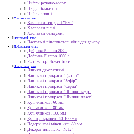
Цифри рожево-золоті
Цифри блакитні
Цифри золоті
Хлопавки до свят
Хлопавки гендерні "Еко"
Хлопавки різні
Хлопавки безшумні
Пасхальний декор
Пасхальні пінопластові яйця для декору
Добрива для квітів
Добрива Planton 200 г
Добрива Planton 1000 г
Реаніматор Flower Juice
Новорічний декор
Ялинки декоративні
Ялинкові прикраси "Гранат"
Ялинкові прикраси "Зефір"
Ялинкові прикраси "Серця"
Ялинкові прикраси "Шишки кедр"
Ялинкові прикраси "Шишки пласт"
Кулі ялинкові 60 мм
Кулі ялинкові 80 мм
Кулі ялинкові 100 мм
Кулі прикрашені 80-100 мм
Подарункові мікси куль 80 мм
Декоративна гілка "№12"