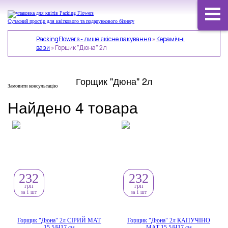
Сучасний простір для квіткового та подарункового бізнесу
PackingFlowers - лише якісне пакування
»
Керамічні
вази
»
Горщик "Дюна" 2л
Горщик "Дюна" 2л
Замовити консультацію
Найдено 4 товара
232
232
грн
грн
за 1 шт
за 1 шт
Горщик "Дюна" 2л СІРИЙ МАТ
Горщик "Дюна" 2л КАПУЧІНО
15,5/Н17 см
МАТ 15,5/Н17 см