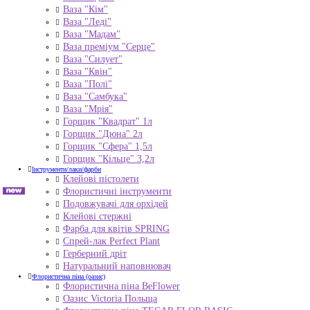
Ваза "Кім"
Ваза "Леді"
Ваза "Мадам"
Ваза преміум "Серце"
Ваза "Силует"
Ваза "Квін"
Ваза "Полі"
Ваза "Самбука"
Ваза "Мрія"
Горщик "Квадрат" 1л
Горщик "Дюна" 2л
Горщик "Сфера" 1,5л
Горщик "Кільце" 3,2л
Інструменти/лаки/фарби
Клейові пістолети
Флористичні інструменти
Подовжувачі для орхідей
Клейові стержні
Фарба для квітів SPRING
Спрей-лак Perfect Plant
Герберний дріт
Натуральний наповнювач
Флористична піна (оазис)
Флористична піна BeFlower
Оазис Victoria Польща