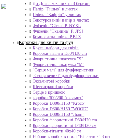
До Дня закоханих та 8 березня
Папір "Тішью" в листах
Плівка "Каффін" у листах
Текстурований папір в листах
Флізелін "Сітка" P. NYXL
Флізелін "Тканина" P. JFSJ
Композитна плівка Р.BLZ
Коробки для квітів та фуд
Круглі набори для квітів
Коробки гіганти D30/H30 cm
Флористична шкатулка "S"
Флористична шкатулка "М"
"Серця малі" для фудфлористики
"Серця великі" для фудфлористики
Оксамитові коробки
Шестигранні коробки
Серце з кришкою
коробки 300/200 "оксамит"
Коробки D300/H150 "Kroco"
Коробки D300/H150 "WOOD"
Коробки D300/H150 "Льон"
Коробки флористичні D30/H20 cm
Коробки флористичні D40/H20 cм
Коробки-гіганти 40x40 см
Набори коробок в стилі "Візерунок" 3 шт