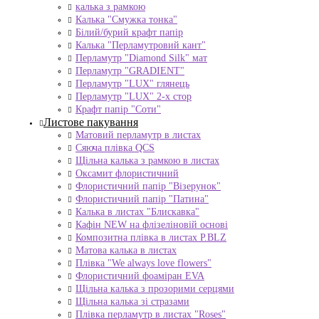
калька з рамкою
Калька "Смужка тонка"
Білий/бурий крафт папір
Калька "Перламутровий кант"
Перламутр "Diamond Silk" мат
Перламутр "GRADIENT"
Перламутр "LUX" глянець
Перламутр "LUX" 2-х стор
Крафт папір "Соти"
Листове пакування
Матовий перламутр в листах
Сяюча плівка QCS
Щільна калька з рамкою в листах
Оксамит флористичний
Флористичний папір "Візерунок"
Флористичний папір "Патина"
Калька в листах "Блискавка"
Кафін NEW на флізеліновій основі
Композитна плівка в листах Р.BLZ
Матова калька в листах
Плівка "We always love flowers"
Флористичний фоаміран EVA
Щільна калька з прозорими серцями
Щільна калька зі стразами
Плівка перламутр в листах "Roses"