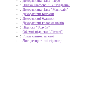
Декоративна гілка "Перо"
Плівка Diamond Silk "Різдвяна"
Декоративна гілка "Магнолія"
Декоративні віночки
Декоративні будинки
Декоративні головки квітів
Підвіска "Голуби"
Об'ємні підвіски "Ліхтарі"
Гілки ялинок та хвої
Литі декоративні гірлянди