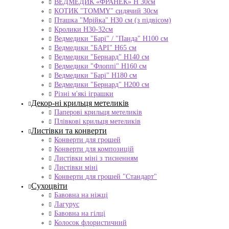
ВЕДМЕДИК «ФРАНЕК» H 30см
КОТИК "ТОMMY" сидячий 30см
Пташка "Мрійка" Н30 см (з підвісом)
Кролики Н30-32см
Ведмедики "Барі" / "Панда" Н100 см
Ведмедики "БАРІ" Н65 см
Ведмедики "Бернард" Н140 см
Ведмедики "Флоппі" Н160 см
Ведмедики "Барі" Н180 см
Ведмедики "Бернард" Н200 см
Різні м'які іграшки
Декор-ні крильця метеликів
Паперові крильця метеликів
Плівкові крильця метеликів
Листівки та конверти
Конверти для грошей
Конверти для композицій
Листівки міні з тисненням
Листівки міні
Конверти для грошей "Стандарт"
Сухоцвіти
Бавовна на ніжці
Лагурус
Бавовна на гілці
Колосок флористичний