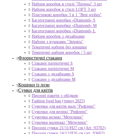
Набори коробок в стилі "Патина" 3 шт
Набори коробок в стилі LOFT 3 шт
Пластикові коробки 3 в 1 "Best wishes"
Багатогранні коробки «Diamond» S
Багатогранні коробки «Diamond» M
Багатогранні коробки «Diamond» L
Набори коробок з дизайнами
Набори з вушками "Звірята"
Тематичні набори без кришки
Тематичні набори коробок / 5 шт
Флористичні стакани
Стакани патріотичні S
Стакани патріотичні М
Стакани з дизайнами S
Стакани з дизайнами М
Кошики із лози
Сумки для квітів
Прозорі пакети з обідком
Fashion food bag (тренд 2025)
Сумочки для квітів малі "Рифлені"
Сумочки для великі "Рифлені"
Сумочки великі "Метелики"
Сумочки маленькі "Метелики"
Прозорі сумки 21/11/H27 см (Art. 93702)
Прозорі сумки 24/12/Н26 см (art. 93602)