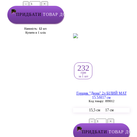
-
+
ТОВАР ДОДАНО У КОШИК
Наявність:
12
шт.
Купити в 1 клік
232
грн
за 1 шт
Горщик "Дюна" 2л БІЛИЙ МАТ
15,5/Н17 см
Код товару: 899012
15,5 см
17 см
-
+
ТОВАР ДОД