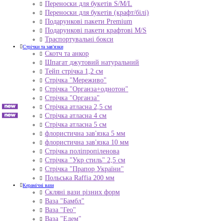
Переноски для букетів S/M/L
Переноски для букетів (крафт/білі)
Подарункові пакети Premium
Подарункові пакети крафтові M/S
Траспортувальні бокси
Стрічки та зав'язки
Скотч та анкор
Шпагат джутовий натуральний
Тейп стрічка 1,2 см
Стрічка "Мереживо"
Стрічка "Органза+однотон"
Стрічка "Органза"
Стрічка атласна 2,5 см
Стрічка атласна 4 см
Стрічка атласна 5 см
флористична зав'язка 5 мм
флористична зав'язка 10 мм
Стрічка поліпропіленова
Стрічка "Укр стиль" 2,5 см
Стрічка "Прапор України"
Польська Raffia 200 мм
Керамічні вази
Скляні вази різних форм
Ваза "Бамбл"
Ваза "Гео"
Ваза "Едем"