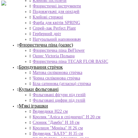
Клейові пістолети
Флористичні інструменти
Подовжувачі для орхідей
Клейові стержні
Фарба для квітів SPRING
Спрей-лак Perfect Plant
Герберний дріт
Натуральний наповнювач
Флористична піна (оазис)
Флористична піна BeFlower
Оазис Victoria Польща
Флористична піна TECAR FLOR BASIC
Брендування стрічок
Матова силіконова стрічка
Чорна силіконова стрічка
Біла сатинова (атласна) стрічка
Кульки фольговані
Фольговані фігури під гелій
Фольговані цифри під гелій
М'які іграшки
Ведмедики H22 см
Кролик "Аліса в спідничці" Н 20 см
Слоник "Дамбо" Н 18 см
Кролиця "Моніка" Н 26 см
Ведмедик "БАЛУ" Н 35 см