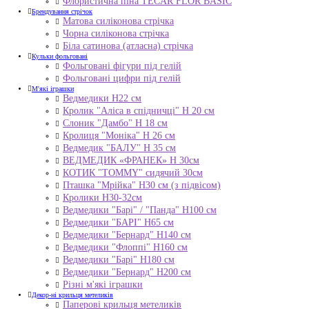
Флористична піна TECAR FLOR BASIC
Брендування стрічок
Матова силіконова стрічка
Чорна силіконова стрічка
Біла сатинова (атласна) стрічка
Кульки фольговані
Фольговані фігури під гелій
Фольговані цифри під гелій
М'які іграшки
Ведмедики H22 см
Кролик "Аліса в спідничці" Н 20 см
Слоник "Дамбо" Н 18 см
Кролиця "Моніка" Н 26 см
Ведмедик "БАЛУ" Н 35 см
ВЕДМЕДИК «ФРАНЕК» H 30см
КОТИК "ТОMMY" сидячий 30см
Пташка "Мрійка" Н30 см (з підвісом)
Кролики Н30-32см
Ведмедики "Барі" / "Панда" Н100 см
Ведмедики "БАРІ" Н65 см
Ведмедики "Бернард" Н140 см
Ведмедики "Флоппі" Н160 см
Ведмедики "Барі" Н180 см
Ведмедики "Бернард" Н200 см
Різні м'які іграшки
Декор-ні крильця метеликів
Паперові крильця метеликів