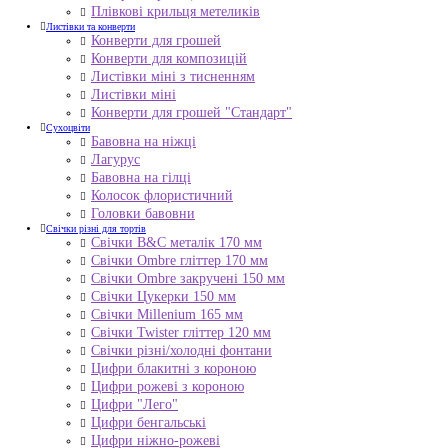
Плівкові крильця метеликів
Листівки та конверти
Конверти для грошей
Конверти для композицій
Листівки міні з тисненням
Листівки міні
Конверти для грошей "Стандарт"
Сухоцвіти
Бавовна на ніжці
Лагурус
Бавовна на гілці
Колосок флористичний
Головки бавовни
Свічки різні для тортів
Свічки B&C металік 170 мм
Свічки Ombre гліттер 170 мм
Свічки Ombre закручені 150 мм
Свічки Цукерки 150 мм
Свічки Millenium 165 мм
Свічки Twister гліттер 120 мм
Свічки різні/холодні фонтани
Цифри блакитні з короною
Цифри рожеві з короною
Цифри "Лего"
Цифри бенгальські
Цифри ніжно-рожеві