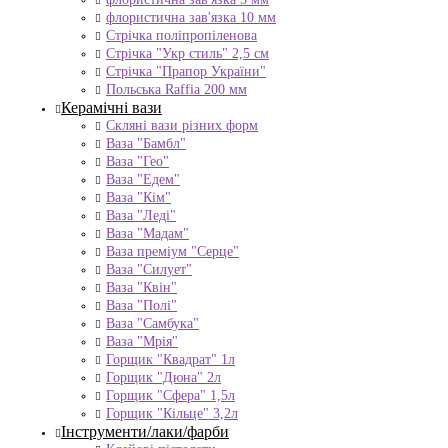
флористична зав'язка 10 мм
Стрічка поліпропіленова
Стрічка "Укр стиль" 2,5 см
Стрічка "Прапор України"
Польська Raffia 200 мм
Керамічні вази
Скляні вази різних форм
Ваза "Бамбл"
Ваза "Гео"
Ваза "Едем"
Ваза "Кім"
Ваза "Леді"
Ваза "Мадам"
Ваза преміум "Серце"
Ваза "Силует"
Ваза "Квін"
Ваза "Полі"
Ваза "Самбука"
Ваза "Мрія"
Горщик "Квадрат" 1л
Горщик "Дюна" 2л
Горщик "Сфера" 1,5л
Горщик "Кільце" 3,2л
Інструменти/лаки/фарби