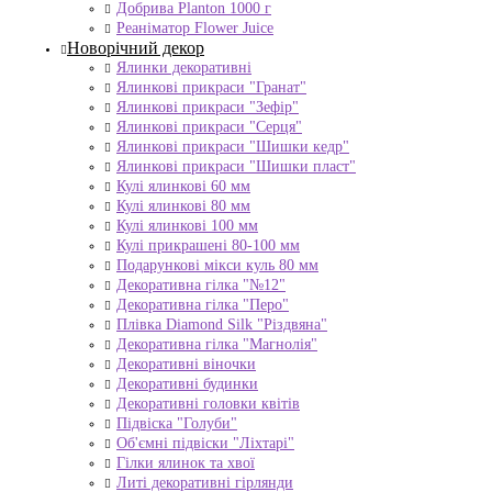
Добрива Planton 1000 г
Реаніматор Flower Juice
Новорічний декор
Ялинки декоративні
Ялинкові прикраси "Гранат"
Ялинкові прикраси "Зефір"
Ялинкові прикраси "Серця"
Ялинкові прикраси "Шишки кедр"
Ялинкові прикраси "Шишки пласт"
Кулі ялинкові 60 мм
Кулі ялинкові 80 мм
Кулі ялинкові 100 мм
Кулі прикрашені 80-100 мм
Подарункові мікси куль 80 мм
Декоративна гілка "№12"
Декоративна гілка "Перо"
Плівка Diamond Silk "Різдвяна"
Декоративна гілка "Магнолія"
Декоративні віночки
Декоративні будинки
Декоративні головки квітів
Підвіска "Голуби"
Об'ємні підвіски "Ліхтарі"
Гілки ялинок та хвої
Литі декоративні гірлянди