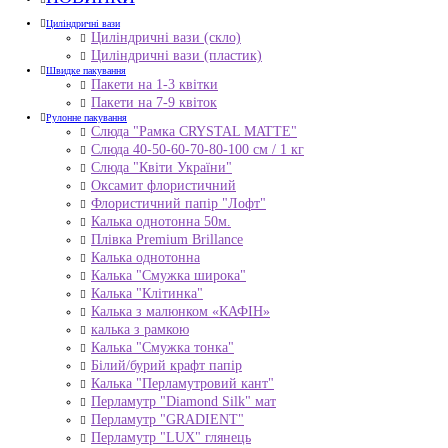
Циліндричні вази
Циліндричні вази (скло)
Циліндричні вази (пластик)
Швидке пакування
Пакети на 1-3 квітки
Пакети на 7-9 квіток
Рулонне пакування
Слюда "Рамка CRYSTAL MATTE"
Слюда 40-50-60-70-80-100 см / 1 кг
Слюда "Квіти України"
Оксамит флористичний
Флористичний папір "Лофт"
Калька однотонна 50м.
Плівка Premium Brillance
Калька однотонна
Калька "Смужка широка"
Калька "Клітинка"
Калька з малюнком «КАФІН»
калька з рамкою
Калька "Смужка тонка"
Білий/бурий крафт папір
Калька "Перламутровий кант"
Перламутр "Diamond Silk" мат
Перламутр "GRADIENT"
Перламутр "LUX" глянець