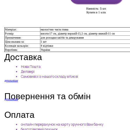
Наявність:
5
шт.
Купити в 1 клік
Матеріал:
екологічно чиста глина
Розмір:
висота-17 см, діаметр верхній-15,5 см, діаметр нижній-11 см
Призначення:
для розсадки квітів та декорування
Ціна вказана за:
1 шт
Колекція кольорів:
4 відтінки
Виробник:
Україна
Доставка
Нова Пошта
Делівері
Самовивіз із нашого складу в Києві
детальніше
Повернення та обмін
детальніше
Оплата
онлайн перерахунок на карту зручного Вам банку
безготівковий рахунок