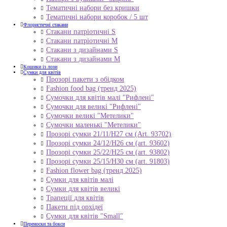
Тематичні набори без кришки
Тематичні набори коробок / 5 шт
Флористичні стакани
Стакани патріотичні S
Стакани патріотичні М
Стакани з дизайнами S
Стакани з дизайнами М
Кошики із лози
Сумки для квітів
Прозорі пакети з обідком
Fashion food bag (тренд 2025)
Сумочки для квітів малі "Рифлені"
Сумочки для великі "Рифлені"
Сумочки великі "Метелики"
Сумочки маленькі "Метелики"
Прозорі сумки 21/11/H27 см (Art. 93702)
Прозорі сумки 24/12/Н26 см (art. 93602)
Прозорі сумки 25/22/Н25 см (art. 93802)
Прозорі сумки 25/15/Н30 см (art. 91803)
Fashion flower bag (тренд 2025)
Сумки для квітів малі
Сумки для квітів великі
Трапеції для квітів
Пакети під орхідеї
Сумки для квітів "Small"
Переноски та бокси