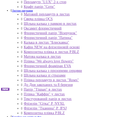
Перламутр "LUX" 2-х стор
Крафт папір "Соти"
Листове пакування
Матовий перламутр в листах
Сяюча плівка QCS
Щільна калька з рамкою в листах
Оксамит флористичний
Флористичний папір "Візерунок"
Флористичний папір "Патина"
Калька в листах "Блискавка"
Кафін NEW на флізеліновій основі
Композитна плівка в листах Р.BLZ
Матова калька в листах
Плівка "We always love flowers"
Флористичний фоаміран EVA
Щільна калька з прозорими серцями
Щільна калька зі стразами
Плівка перламутр в листах "Roses"
До Дня закоханих та 8 березня
Папір "Тішью" в листах
Плівка "Каффін" у листах
Текстурований папір в листах
Флізелін "Сітка" P. NYXL
Флізелін "Тканина" P. JFSJ
Композитна плівка Р.BLZ
Коробки для квітів та фуд