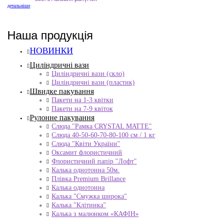
детальніше
Наша продукція
НОВИНКИ
Циліндричні вази
Циліндричні вази (скло)
Циліндричні вази (пластик)
Швидке пакування
Пакети на 1-3 квітки
Пакети на 7-9 квіток
Рулонне пакування
Слюда "Рамка CRYSTAL MATTE"
Слюда 40-50-60-70-80-100 см / 1 кг
Слюда "Квіти України"
Оксамит флористичний
Флористичний папір "Лофт"
Калька однотонна 50м.
Плівка Premium Brillance
Калька однотонна
Калька "Смужка широка"
Калька "Клітинка"
Калька з малюнком «КАФІН»