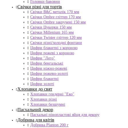
Головки бавовни
Свічки різні для тортів
Свічки B&C металік 170 мм
Свічки Ombre гліттер 170 мм
Свічки Ombre закручені 150 мм
Свічки Цукерки 150 мм
Свічки Millenium 165 мм
Свічки Twister гліттер 120 мм
Свічки різні/холодні фонтани
Цифри блакитні з короною
Цифри рожеві з короною
Цифри "Лего"
Цифри бенгальські
Цифри ніжно-рожеві
Цифри рожево-золоті
Цифри блакитні
Цифри золоті
Хлопавки до свят
Хлопавки гендерні "Еко"
Хлопавки різні
Хлопавки безшумні
Пасхальний декор
Пасхальні пінопластові яйця для декору
Добрива для квітів
Добрива Planton 200 г