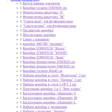
Круглі набори для квітів
Коробки гіганти D30/H30 cm
Флористична шкатулка "S"
Флористична шкатулка "М"
"Серця малі" для фудфлористики
"Серця великі" для фудфлористики
Оксамитові коробки
Шестигранні коробки
Серце з кришкою
коробки 300/200 "оксамит"
Коробки D300/H150 "Kroco"
Коробки D300/H150 "WOOD"
Коробки D300/H150 "Льон"
Коробки флористичні D30/H20 cm
Коробки флористичні D40/H20 cм
Коробки-гіганти 40x40 см
Набори коробок в стилі "Візерунок" 3 шт
Набори коробок в стилі "Патина" 3 шт
Набори коробок в стилі LOFT 3 шт
Пластикові коробки 3 в 1 "Best wishes"
Багатогранні коробки «Diamond» S
Багатогранні коробки «Diamond» M
Багатогранні коробки «Diamond» L
Набори коробок з дизайнами
Набори з вушками "Звірята"