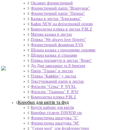
Оксамит флористичний
Флористичний папір "Візерунок"
Флористичний папір "Патина"
Калька в листах "Блискавка"
Кафін NEW на флізеліновій основі
Композитна плівка в листах Р.BLZ
Матова калька в листах
Плівка "We always love flowers"
Флористичний фоаміран EVA
Щільна калька з прозорими серцями
Щільна калька зі стразами
Плівка перламутр в листах "Roses"
До Дня закоханих та 8 березня
Папір "Тішью" в листах
Плівка "Каффін" у листах
Текстурований папір в листах
Флізелін "Сітка" P. NYXL
Флізелін "Тканина" P. JFSJ
Композитна плівка Р.BLZ
Коробки для квітів та фуд
Круглі набори для квітів
Коробки гіганти D30/H30 cm
Флористична шкатулка "S"
Флористична шкатулка "М"
"Серця малі" для фудфлористики