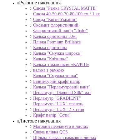
Рулонне пакування
Слюда "Рамка CRYSTAL MATTE"
Слюда 40-50-60-70-80-100 см / 1 кг
Слюда "Квіти України"
Оксамит флористичний
Флористичний папір "Лофт"
Калька однотонна 50м.
Плівка Premium Brillance
Калька однотонна
Калька "Смужка широка"
Калька "Клітинка"
Калька з малюнком «КАФІН»
калька з рамкою
Калька "Смужка тонка"
Білий/бурий крафт папір
Калька "Перламутровий кант"
Перламутр "Diamond Silk" мат
Перламутр "GRADIENT"
Перламутр "LUX" глянець
Перламутр "LUX" 2-х стор
Крафт папір "Соти"
Листове пакування
Матовий перламутр в листах
Сяюча плівка QCS
Щільна калька з рамкою в листах