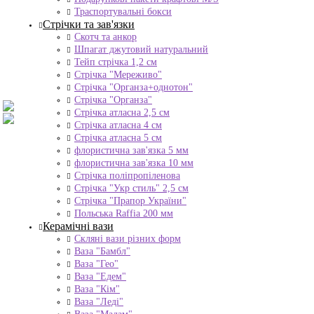
Траспортувальні бокси
Стрічки та зав'язки
Скотч та анкор
Шпагат джутовий натуральний
Тейп стрічка 1,2 см
Стрічка "Мереживо"
Стрічка "Органза+однотон"
Стрічка "Органза"
Стрічка атласна 2,5 см
Стрічка атласна 4 см
Стрічка атласна 5 см
флористична зав'язка 5 мм
флористична зав'язка 10 мм
Стрічка поліпропіленова
Стрічка "Укр стиль" 2,5 см
Стрічка "Прапор України"
Польська Raffia 200 мм
Керамічні вази
Скляні вази різних форм
Ваза "Бамбл"
Ваза "Гео"
Ваза "Едем"
Ваза "Кім"
Ваза "Леді"