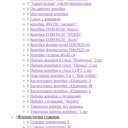
"Серця великі" для фудфлористики
Оксамитові коробки
Шестигранні коробки
Серце з кришкою
коробки 300/200 "оксамит"
Коробки D300/H150 "Kroco"
Коробки D300/H150 "WOOD"
Коробки D300/H150 "Льон"
Коробки флористичні D30/H20 cm
Коробки флористичні D40/H20 cм
Коробки-гіганти 40x40 см
Набори коробок в стилі "Візерунок" 3 шт
Набори коробок в стилі "Патина" 3 шт
Набори коробок в стилі LOFT 3 шт
Пластикові коробки 3 в 1 "Best wishes"
Багатогранні коробки «Diamond» S
Багатогранні коробки «Diamond» M
Багатогранні коробки «Diamond» L
Набори коробок з дизайнами
Набори з вушками "Звірята"
Тематичні набори без кришки
Тематичні набори коробок / 5 шт
Флористичні стакани
Стакани патріотичні S
Стакани патріотичні М