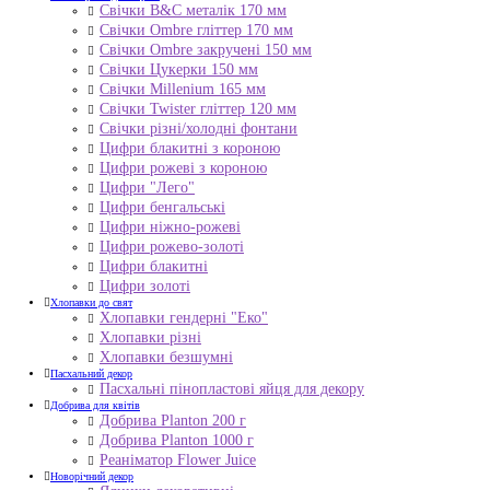
Свічки B&C металік 170 мм
Свічки Ombre гліттер 170 мм
Свічки Ombre закручені 150 мм
Свічки Цукерки 150 мм
Свічки Millenium 165 мм
Свічки Twister гліттер 120 мм
Свічки різні/холодні фонтани
Цифри блакитні з короною
Цифри рожеві з короною
Цифри "Лего"
Цифри бенгальські
Цифри ніжно-рожеві
Цифри рожево-золоті
Цифри блакитні
Цифри золоті
Хлопавки до свят
Хлопавки гендерні "Еко"
Хлопавки різні
Хлопавки безшумні
Пасхальний декор
Пасхальні пінопластові яйця для декору
Добрива для квітів
Добрива Planton 200 г
Добрива Planton 1000 г
Реаніматор Flower Juice
Новорічний декор