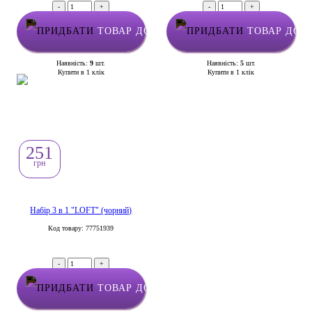
-
+
-
+
ТОВАР ДОДАНО У КОШИК
ТОВАР ДОД
Наявність:
9
шт.
Наявність:
5
шт.
Купити в 1 клік
Купити в 1 клік
251
грн
Набір 3 в 1 "LOFT" (чорний)
Код товару: 77751939
-
+
ТОВАР ДОДАНО У КОШИК