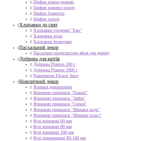
Цифри ніжно-рожеві
Цифри рожево-золоті
Цифри блакитні
Цифри золоті
Хлопавки до свят
Хлопавки гендерні "Еко"
Хлопавки різні
Хлопавки безшумні
Пасхальний декор
Пасхальні пінопластові яйця для декору
Добрива для квітів
Добрива Planton 200 г
Добрива Planton 1000 г
Реаніматор Flower Juice
Новорічний декор
Ялинки декоративні
Ялинкові прикраси "Гранат"
Ялинкові прикраси "Зефір"
Ялинкові прикраси "Серця"
Ялинкові прикраси "Шишки кедр"
Ялинкові прикраси "Шишки пласт"
Кулі ялинкові 60 мм
Кулі ялинкові 80 мм
Кулі ялинкові 100 мм
Кулі прикрашені 80-100 мм