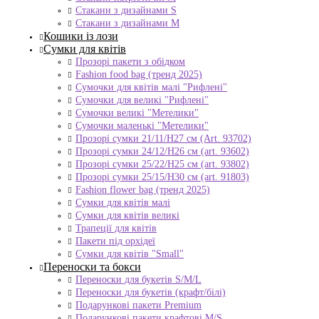
Стакани з дизайнами S
Стакани з дизайнами М
Кошики із лози
Сумки для квітів
Прозорі пакети з обідком
Fashion food bag (тренд 2025)
Сумочки для квітів малі "Рифлені"
Сумочки для великі "Рифлені"
Сумочки великі "Метелики"
Сумочки маленькі "Метелики"
Прозорі сумки 21/11/H27 см (Art. 93702)
Прозорі сумки 24/12/Н26 см (art. 93602)
Прозорі сумки 25/22/Н25 см (art. 93802)
Прозорі сумки 25/15/Н30 см (art. 91803)
Fashion flower bag (тренд 2025)
Сумки для квітів малі
Сумки для квітів великі
Трапеції для квітів
Пакети під орхідеї
Сумки для квітів "Small"
Переноски та бокси
Переноски для букетів S/M/L
Переноски для букетів (крафт/білі)
Подарункові пакети Premium
Подарункові пакети крафтові M/S