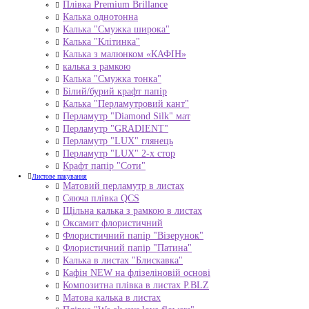
Плівка Premium Brillance
Калька однотонна
Калька "Смужка широка"
Калька "Клітинка"
Калька з малюнком «КАФІН»
калька з рамкою
Калька "Смужка тонка"
Білий/бурий крафт папір
Калька "Перламутровий кант"
Перламутр "Diamond Silk" мат
Перламутр "GRADIENT"
Перламутр "LUX" глянець
Перламутр "LUX" 2-х стор
Крафт папір "Соти"
Листове пакування
Матовий перламутр в листах
Сяюча плівка QCS
Щільна калька з рамкою в листах
Оксамит флористичний
Флористичний папір "Візерунок"
Флористичний папір "Патина"
Калька в листах "Блискавка"
Кафін NEW на флізеліновій основі
Композитна плівка в листах Р.BLZ
Матова калька в листах