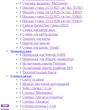
Сумочки маленькі "Метелики"
Прозорі сумки 21/11/H27 см (Art. 93702)
Прозорі сумки 24/12/Н26 см (art. 93602)
Прозорі сумки 25/22/Н25 см (art. 93802)
Прозорі сумки 25/15/Н30 см (art. 91803)
Fashion flower bag (тренд 2025)
Сумки для квітів малі
Сумки для квітів великі
Трапеції для квітів
Пакети під орхідеї
Сумки для квітів "Small"
Переноски та бокси
Переноски для букетів S/M/L
Переноски для букетів (крафт/білі)
Подарункові пакети Premium
Подарункові пакети крафтові M/S
Траспортувальні бокси
Стрічки та зав'язки
Скотч та анкор
Шпагат джутовий натуральний
Тейп стрічка 1,2 см
Стрічка "Мереживо"
Стрічка "Органза+однотон"
Стрічка "Органза"
Стрічка атласна 2,5 см