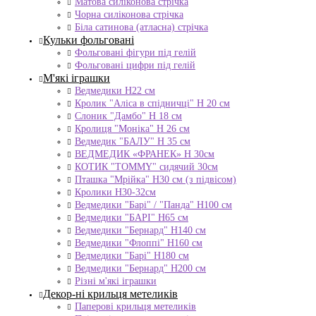
Матова силіконова стрічка
Чорна силіконова стрічка
Біла сатинова (атласна) стрічка
Кульки фольговані
Фольговані фігури під гелій
Фольговані цифри під гелій
М'які іграшки
Ведмедики H22 см
Кролик "Аліса в спідничці" Н 20 см
Слоник "Дамбо" Н 18 см
Кролиця "Моніка" Н 26 см
Ведмедик "БАЛУ" Н 35 см
ВЕДМЕДИК «ФРАНЕК» H 30см
КОТИК "ТОMMY" сидячий 30см
Пташка "Мрійка" Н30 см (з підвісом)
Кролики Н30-32см
Ведмедики "Барі" / "Панда" Н100 см
Ведмедики "БАРІ" Н65 см
Ведмедики "Бернард" Н140 см
Ведмедики "Флоппі" Н160 см
Ведмедики "Барі" Н180 см
Ведмедики "Бернард" Н200 см
Різні м'які іграшки
Декор-ні крильця метеликів
Паперові крильця метеликів