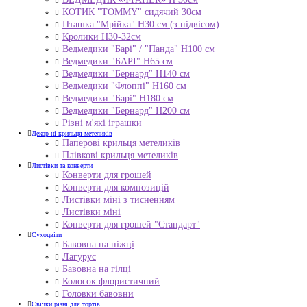
КОТИК "ТОMMY" сидячий 30см
Пташка "Мрійка" Н30 см (з підвісом)
Кролики Н30-32см
Ведмедики "Барі" / "Панда" Н100 см
Ведмедики "БАРІ" Н65 см
Ведмедики "Бернард" Н140 см
Ведмедики "Флоппі" Н160 см
Ведмедики "Барі" Н180 см
Ведмедики "Бернард" Н200 см
Різні м'які іграшки
Декор-ні крильця метеликів
Паперові крильця метеликів
Плівкові крильця метеликів
Листівки та конверти
Конверти для грошей
Конверти для композицій
Листівки міні з тисненням
Листівки міні
Конверти для грошей "Стандарт"
Сухоцвіти
Бавовна на ніжці
Лагурус
Бавовна на гілці
Колосок флористичний
Головки бавовни
Свічки різні для тортів