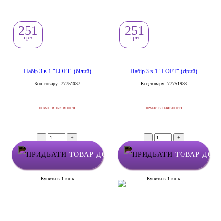
251
251
грн
грн
Набір 3 в 1 "LOFT" (білий)
Набір 3 в 1 "LOFT" (сірий)
Код товару: 77751937
Код товару: 77751938
немає в наявності
немає в наявності
-
+
-
+
ТОВАР ДОДАНО У КОШИК
ТОВАР ДОД
Купити в 1 клік
Купити в 1 клік