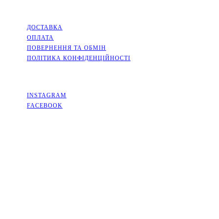
ІНФОРМАЦІЯ
ДОСТАВКА
ОПЛАТА
ПОВЕРНЕННЯ ТА ОБМІН
ПОЛІТИКА КОНФІДЕНЦІЙНОСТІ
СОЦМЕРЕЖІ
INSTAGRAM
FACEBOOK
КОНТАКТИ
КИЇВСЬКА ОБЛАСТЬ, МІСТО СОФІЇВСЬКА БОРЩАГІВКА,
ВУЛИЦЯ КИЇВСЬКА, 2А
+38(063)526-99-49
PACKINGFLOWERS@UKR.NET
ГРАФІК РОБОТИ
ПН-ПТ: 9:00-18:00