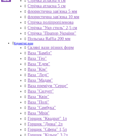
Стрічка атласна 4 см
Стрічка атласна 5 см
флористична зав'язка 5 мм
флористична зав'язка 10 мм
Стрічка поліпропіленова
Стрічка "Укр стиль" 2,5 см
Стрічка "Прапор України"
Польська Raffia 200 мм
Керамічні вази
Скляні вази різних форм
Ваза "Бамбл"
Ваза "Гео"
Ваза "Едем"
Ваза "Кім"
Ваза "Леді"
Ваза "Мадам"
Ваза преміум "Серце"
Ваза "Силует"
Ваза "Квін"
Ваза "Полі"
Ваза "Самбука"
Ваза "Мрія"
Горщик "Квадрат" 1л
Горщик "Дюна" 2л
Горщик "Сфера" 1,5л
Горщик "Кільце" 3,2л