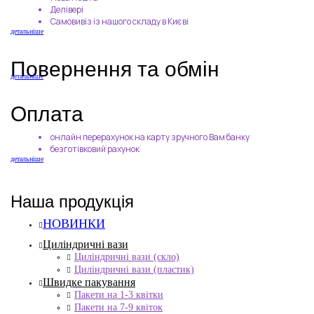
Делівері
Самовивіз із нашого складу в Києві
детальніше
Повернення та обмін
детальніше
Оплата
онлайн перерахунок на карту зручного Вам банку
безготівковий рахунок
детальніше
Наша продукція
НОВИНКИ
Циліндричні вази
Циліндричні вази (скло)
Циліндричні вази (пластик)
Швидке пакування
Пакети на 1-3 квітки
Пакети на 7-9 квіток