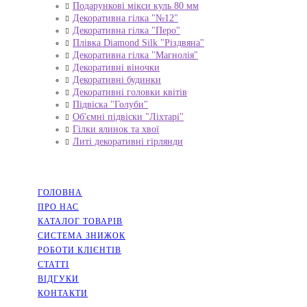
Подарункові мікси куль 80 мм
Декоративна гілка "№12"
Декоративна гілка "Перо"
Плівка Diamond Silk "Різдвяна"
Декоративна гілка "Магнолія"
Декоративні віночки
Декоративні будинки
Декоративні головки квітів
Підвіска "Голуби"
Об'ємні підвіски "Ліхтарі"
Гілки ялинок та хвої
Литі декоративні гірлянди
НАВІГАЦІЯ
ГОЛОВНА
ПРО НАС
КАТАЛОГ ТОВАРІВ
СИСТЕМА ЗНИЖОК
РОБОТИ КЛІЄНТІВ
СТАТТІ
ВІДГУКИ
КОНТАКТИ