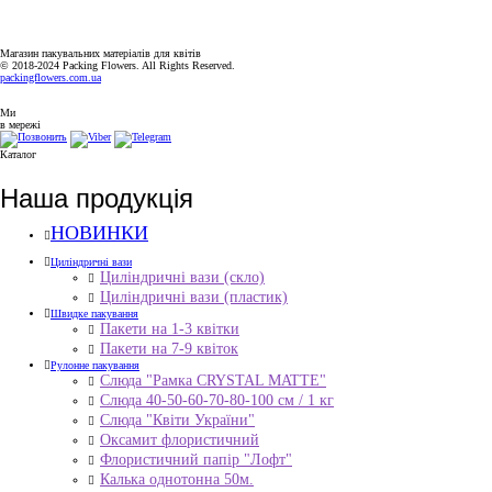
СБ-НД: ВИХІДНИЙ
Магазин пакувальних матеріалів для квітів
© 2018-2024 Packing Flowers. All Rights Reserved.
packingflowers.com.ua
Ми
в мережі
Каталог
Наша продукція
НОВИНКИ
Циліндричні вази
Циліндричні вази (скло)
Циліндричні вази (пластик)
Швидке пакування
Пакети на 1-3 квітки
Пакети на 7-9 квіток
Рулонне пакування
Слюда "Рамка CRYSTAL MATTE"
Слюда 40-50-60-70-80-100 см / 1 кг
Слюда "Квіти України"
Оксамит флористичний
Флористичний папір "Лофт"
Калька однотонна 50м.