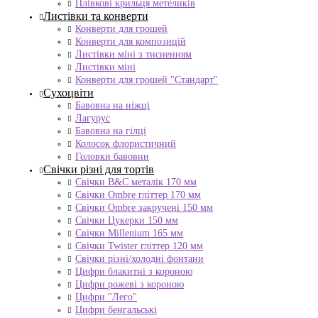
Плівкові крильця метеликів
Листівки та конверти
Конверти для грошей
Конверти для композицій
Листівки міні з тисненням
Листівки міні
Конверти для грошей "Стандарт"
Сухоцвіти
Бавовна на ніжці
Лагурус
Бавовна на гілці
Колосок флористичний
Головки бавовни
Свічки різні для тортів
Свічки B&C металік 170 мм
Свічки Ombre гліттер 170 мм
Свічки Ombre закручені 150 мм
Свічки Цукерки 150 мм
Свічки Millenium 165 мм
Свічки Twister гліттер 120 мм
Свічки різні/холодні фонтани
Цифри блакитні з короною
Цифри рожеві з короною
Цифри "Лего"
Цифри бенгальські