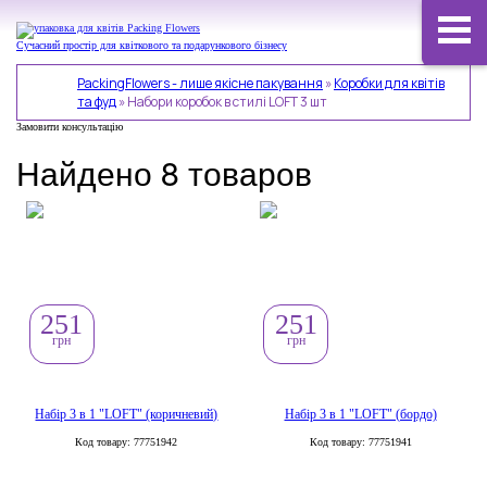
Сучасний простір для квіткового та подарункового бізнесу
PackingFlowers - лише якісне пакування
»
Коробки для квітів
та фуд
»
Набори коробок в стилі LOFT 3 шт
Замовити консультацію
Найдено 8 товаров
251
251
грн
грн
Набір 3 в 1 "LOFT" (коричневий)
Набір 3 в 1 "LOFT" (бордо)
Код товару: 77751942
Код товару: 77751941