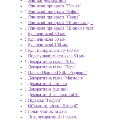
Ялинки декоративні
Ялинкові прикраси "Гранат"
Ялинкові прикраси "Зефір"
Ялинкові прикраси "Серця"
Ялинкові прикраси "Шишки кедр"
Ялинкові прикраси "Шишки пласт"
Кулі ялинкові 60 мм
Кулі ялинкові 80 мм
Кулі ялинкові 100 мм
Кулі прикрашені 80-100 мм
Подарункові мікси куль 80 мм
Декоративна гілка "№12"
Декоративна гілка "Перо"
Плівка Diamond Silk "Різдвяна"
Декоративна гілка "Магнолія"
Декоративні віночки
Декоративні будинки
Декоративні головки квітів
Підвіска "Голуби"
Об'ємні підвіски "Ліхтарі"
Гілки ялинок та хвої
Литі декоративні гірлянди