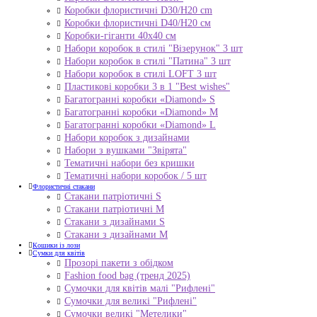
Коробки флористичні D30/H20 cm
Коробки флористичні D40/H20 cм
Коробки-гіганти 40x40 см
Набори коробок в стилі "Візерунок" 3 шт
Набори коробок в стилі "Патина" 3 шт
Набори коробок в стилі LOFT 3 шт
Пластикові коробки 3 в 1 "Best wishes"
Багатогранні коробки «Diamond» S
Багатогранні коробки «Diamond» M
Багатогранні коробки «Diamond» L
Набори коробок з дизайнами
Набори з вушками "Звірята"
Тематичні набори без кришки
Тематичні набори коробок / 5 шт
Флористичні стакани
Стакани патріотичні S
Стакани патріотичні М
Стакани з дизайнами S
Стакани з дизайнами М
Кошики із лози
Сумки для квітів
Прозорі пакети з обідком
Fashion food bag (тренд 2025)
Сумочки для квітів малі "Рифлені"
Сумочки для великі "Рифлені"
Сумочки великі "Метелики"