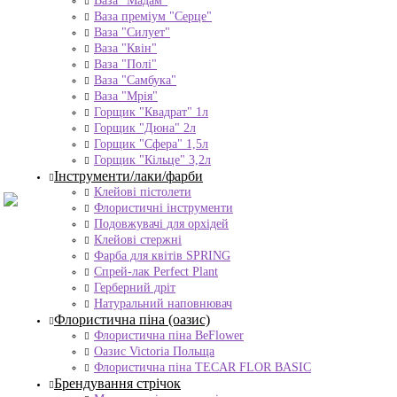
Ваза "Мадам"
Ваза преміум "Серце"
Ваза "Силует"
Ваза "Квін"
Ваза "Полі"
Ваза "Самбука"
Ваза "Мрія"
Горщик "Квадрат" 1л
Горщик "Дюна" 2л
Горщик "Сфера" 1,5л
Горщик "Кільце" 3,2л
Інструменти/лаки/фарби
Клейові пістолети
Флористичні інструменти
Подовжувачі для орхідей
Клейові стержні
Фарба для квітів SPRING
Спрей-лак Perfect Plant
Герберний дріт
Натуральний наповнювач
Флористична піна (оазис)
Флористична піна BeFlower
Оазис Victoria Польща
Флористична піна TECAR FLOR BASIC
Брендування стрічок