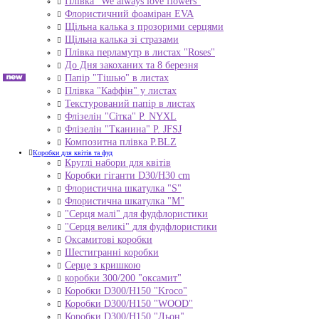
Плівка "We always love flowers"
Флористичний фоаміран EVA
Щільна калька з прозорими серцями
Щільна калька зі стразами
Плівка перламутр в листах "Roses"
До Дня закоханих та 8 березня
Папір "Тішью" в листах
Плівка "Каффін" у листах
Текстурований папір в листах
Флізелін "Сітка" P. NYXL
Флізелін "Тканина" P. JFSJ
Композитна плівка Р.BLZ
Коробки для квітів та фуд
Круглі набори для квітів
Коробки гіганти D30/H30 cm
Флористична шкатулка "S"
Флористична шкатулка "М"
"Серця малі" для фудфлористики
"Серця великі" для фудфлористики
Оксамитові коробки
Шестигранні коробки
Серце з кришкою
коробки 300/200 "оксамит"
Коробки D300/H150 "Kroco"
Коробки D300/H150 "WOOD"
Коробки D300/H150 "Льон"