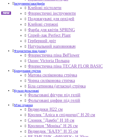
Інструменти/лаки/фарби
Клейові пістолети
Флористичні інструменти
Подовжувачі для орхідей
Клейові стержні
Фарба для квітів SPRING
Спрей-лак Perfect Plant
Герберний дріт
Натуральний наповнювач
Флористична піна (оазис)
Флористична піна BeFlower
Оазис Victoria Польща
Флористична піна TECAR FLOR BASIC
Брендування стрічок
Матова силіконова стрічка
Чорна силіконова стрічка
Біла сатинова (атласна) стрічка
Кульки фольговані
Фольговані фігури під гелій
Фольговані цифри під гелій
М'які іграшки
Ведмедики H22 см
Кролик "Аліса в спідничці" Н 20 см
Слоник "Дамбо" Н 18 см
Кролиця "Моніка" Н 26 см
Ведмедик "БАЛУ" Н 35 см
ВЕДМЕДИК «ФРАНЕК» H 30см