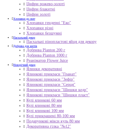
Цифри рожево-золоті
Цифри блакитні
Цифри золоті
Хлопавки до свят
Хлопавки гендерні "Еко"
Хлопавки різні
Хлопавки безшумні
Пасхальний декор
Пасхальні пінопластові яйця для декору
Добрива для квітів
Добрива Planton 200 г
Добрива Planton 1000 г
Реаніматор Flower Juice
Новорічний декор
Ялинки декоративні
Ялинкові прикраси "Гранат"
Ялинкові прикраси "Зефір"
Ялинкові прикраси "Серця"
Ялинкові прикраси "Шишки кедр"
Ялинкові прикраси "Шишки пласт"
Кулі ялинкові 60 мм
Кулі ялинкові 80 мм
Кулі ялинкові 100 мм
Кулі прикрашені 80-100 мм
Подарункові мікси куль 80 мм
Декоративна гілка "№12"