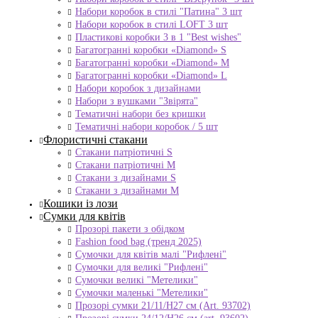
Набори коробок в стилі "Патина" 3 шт
Набори коробок в стилі LOFT 3 шт
Пластикові коробки 3 в 1 "Best wishes"
Багатогранні коробки «Diamond» S
Багатогранні коробки «Diamond» M
Багатогранні коробки «Diamond» L
Набори коробок з дизайнами
Набори з вушками "Звірята"
Тематичні набори без кришки
Тематичні набори коробок / 5 шт
Флористичні стакани
Стакани патріотичні S
Стакани патріотичні М
Стакани з дизайнами S
Стакани з дизайнами М
Кошики із лози
Сумки для квітів
Прозорі пакети з обідком
Fashion food bag (тренд 2025)
Сумочки для квітів малі "Рифлені"
Сумочки для великі "Рифлені"
Сумочки великі "Метелики"
Сумочки маленькі "Метелики"
Прозорі сумки 21/11/H27 см (Art. 93702)