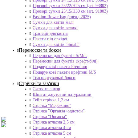
Прозорі сумки 24/12/Н26 см (art. 93602)
Прозорі сумки 25/22/Н25 см (art. 93802)
Прозорі сумки 25/15/Н30 см (art. 91803)
Fashion flower bag (тренд 2025)
Сумки для квітів малі
Сумки для квітів великі
Трапеції для квітів
Пакети під орхідеї
Сумки для квітів "Small"
Переноски та бокси
Переноски для букетів S/M/L
Переноски для букетів (крафт/білі)
Подарункові пакети Premium
Подарункові пакети крафтові M/S
Траспортувальні бокси
Стрічки та зав'язки
Скотч та анкор
Шпагат джутовий натуральний
Тейп стрічка 1,2 см
Стрічка "Мереживо"
Стрічка "Органза+однотон"
Стрічка "Органза"
Стрічка атласна 2,5 см
Стрічка атласна 4 см
Стрічка атласна 5 см