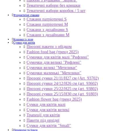
Набори з вушками "Звірята"
Тематичні набори без кришки
Тематичні набори коробок / 5 шт
Флористичні стакани
Стакани патріотичні S
Стакани патріотичні М
Стакани з дизайнами S
Стакани з дизайнами М
Кошики із лози
Сумки для квітів
Прозорі пакети з обідком
Fashion food bag (тренд 2025)
Сумочки для квітів малі "Рифлені"
Сумочки для великі "Рифлені"
Сумочки великі "Метелики"
Сумочки маленькі "Метелики"
Прозорі сумки 21/11/H27 см (Art. 93702)
Прозорі сумки 24/12/Н26 см (art. 93602)
Прозорі сумки 25/22/Н25 см (art. 93802)
Прозорі сумки 25/15/Н30 см (art. 91803)
Fashion flower bag (тренд 2025)
Сумки для квітів малі
Сумки для квітів великі
Трапеції для квітів
Пакети під орхідеї
Сумки для квітів "Small"
Переноски та бокси