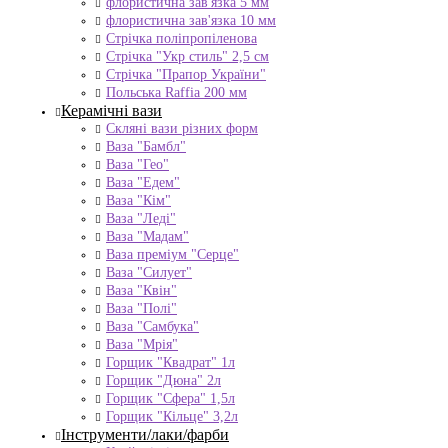
флористична зав'язка 5 мм
флористична зав'язка 10 мм
Стрічка поліпропіленова
Стрічка "Укр стиль" 2,5 см
Стрічка "Прапор України"
Польська Raffia 200 мм
Керамічні вази
Скляні вази різних форм
Ваза "Бамбл"
Ваза "Гео"
Ваза "Едем"
Ваза "Кім"
Ваза "Леді"
Ваза "Мадам"
Ваза преміум "Серце"
Ваза "Силует"
Ваза "Квін"
Ваза "Полі"
Ваза "Самбука"
Ваза "Мрія"
Горщик "Квадрат" 1л
Горщик "Дюна" 2л
Горщик "Сфера" 1,5л
Горщик "Кільце" 3,2л
Інструменти/лаки/фарби