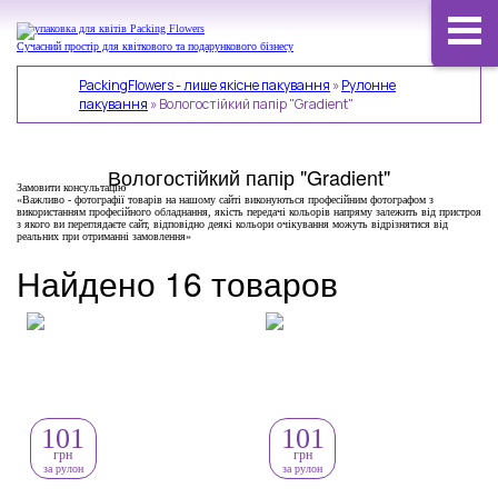
Сучасний простір для квіткового та подарункового бізнесу
PackingFlowers - лише якісне пакування
»
Рулонне
пакування
»
Вологостійкий папір "Gradient"
Вологостійкий папір "Gradient"
Замовити консультацію
«Важливо - фотографії товарів на нашому сайті виконуються професійним фотографом з
використанням професійного обладнання, якість передачі кольорів напряму залежить від пристроя
з якого ви переглядаєте сайт, відповідно деякі кольори очікування можуть відрізнятися від
реальних при отриманні замовлення»
Найдено 16 товаров
101
101
грн
грн
за рулон
за рулон