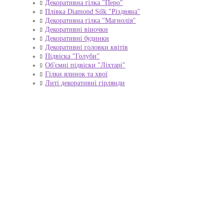
Декоративна гілка "Перо"
Плівка Diamond Silk "Різдвяна"
Декоративна гілка "Магнолія"
Декоративні віночки
Декоративні будинки
Декоративні головки квітів
Підвіска "Голуби"
Об'ємні підвіски "Ліхтарі"
Гілки ялинок та хвої
Литі декоративні гірлянди