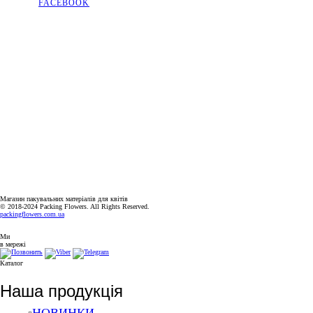
FACEBOOK
КОНТАКТИ
КИЇВСЬКА ОБЛАСТЬ, МІСТО СОФІЇВСЬКА БОРЩАГІВКА,
ВУЛИЦЯ КИЇВСЬКА, 2А
+38(063)526-99-49
PACKINGFLOWERS@UKR.NET
ГРАФІК РОБОТИ
ПН-ПТ: 9:00-18:00
СБ-НД: ВИХІДНИЙ
Магазин пакувальних матеріалів для квітів
© 2018-2024 Packing Flowers. All Rights Reserved.
packingflowers.com.ua
Ми
в мережі
Каталог
Наша продукція