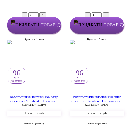
-
+
-
+
ТОВАР ДОДАНО У КОШИК
ТОВАР ДОД
Купити в 1 клік
Купити в 1 клік
96
96
грн
грн
за рулон
за рулон
Вологостійкий плотний еко папір
Вологостійкий плотний еко папір
для квітів "Gradient" Пюсовий +
для квітів "Gradient" Св. блакитний
Код товару: 102103
Код товару: 102104
Жимолість
+ Бузок
60 см
7 yds
60 см
7 yds
снято з продажу
снято з продажу