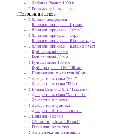
Добрива Planton 1000 г
Реаніматор Flower Juice
Новорічний декор
Ялинки декоративні
Ялинкові прикраси "Гранат"
Ялинкові прикраси "Зефір"
Ялинкові прикраси "Серця"
Ялинкові прикраси "Шишки кедр"
Ялинкові прикраси "Шишки пласт"
Кулі ялинкові 60 мм
Кулі ялинкові 80 мм
Кулі ялинкові 100 мм
Кулі прикрашені 80-100 мм
Подарункові мікси куль 80 мм
Декоративна гілка "№12"
Декоративна гілка "Перо"
Плівка Diamond Silk "Різдвяна"
Декоративна гілка "Магнолія"
Декоративні віночки
Декоративні будинки
Декоративні головки квітів
Підвіска "Голуби"
Об'ємні підвіски "Ліхтарі"
Гілки ялинок та хвої
Литі декоративні гірлянди