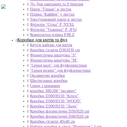
До Дня закоханих та 8 березня
Папір "Тішью" в листах
Плівка "Каффін" у листах
Текстурований папір в листах
Флізелін "Сітка" P. NYXL
Флізелін "Тканина" P. JFSJ
Композитна плівка Р.BLZ
Коробки для квітів та фуд
Круглі набори для квітів
Коробки гіганти D30/H30 cm
Флористична шкатулка "S"
Флористична шкатулка "М"
"Серця малі" для фудфлористики
"Серця великі" для фудфлористики
Оксамитові коробки
Шестигранні коробки
Серце з кришкою
коробки 300/200 "оксамит"
Коробки D300/H150 "Kroco"
Коробки D300/H150 "WOOD"
Коробки D300/H150 "Льон"
Коробки флористичні D30/H20 cm
Коробки флористичні D40/H20 cм
Коробки-гіганти 40x40 см
Набори коробок в стилі "Візерунок" 3 шт