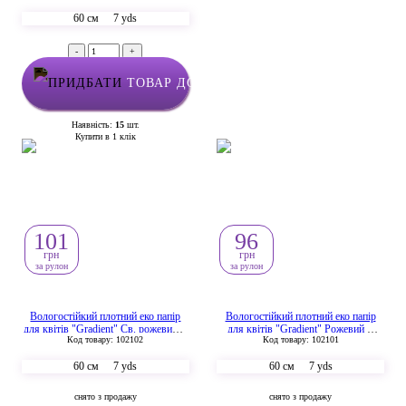
60 см
7 yds
-
+
ТОВАР ДОДАНО У КОШИК
Наявність:
15
шт.
Купити в 1 клік
101
96
грн
грн
за рулон
за рулон
Вологостійкий плотний еко папір
Вологостійкий плотний еко папір
для квітів "Gradient" Св. рожевий +
для квітів "Gradient" Рожевий +
Код товару: 102102
Код товару: 102101
Фіолет
Лаванда
60 см
7 yds
60 см
7 yds
снято з продажу
снято з продажу