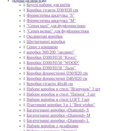
Коробки для квітів та фуд
Круглі набори для квітів
Коробки гіганти D30/H30 cm
Флористична шкатулка "S"
Флористична шкатулка "М"
"Серця малі" для фудфлористики
"Серця великі" для фудфлористики
Оксамитові коробки
Шестигранні коробки
Серце з кришкою
коробки 300/200 "оксамит"
Коробки D300/H150 "Kroco"
Коробки D300/H150 "WOOD"
Коробки D300/H150 "Льон"
Коробки флористичні D30/H20 cm
Коробки флористичні D40/H20 cм
Коробки-гіганти 40x40 см
Набори коробок в стилі "Візерунок" 3 шт
Набори коробок в стилі "Патина" 3 шт
Набори коробок в стилі LOFT 3 шт
Пластикові коробки 3 в 1 "Best wishes"
Багатогранні коробки «Diamond» S
Багатогранні коробки «Diamond» M
Багатогранні коробки «Diamond» L
Набори коробок з дизайнами