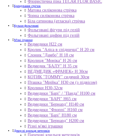
Флористична піна TECAR FLOR BASIC
Брендування стрічок
Матова силіконова стрічка
Чорна силіконова стрічка
Біла сатинова (атласна) стрічка
Кульки фольговані
Фольговані фігури під гелій
Фольговані цифри під гелій
М'які іграшки
Ведмедики H22 см
Кролик "Аліса в спідничці" Н 20 см
Слоник "Дамбо" Н 18 см
Кролиця "Моніка" Н 26 см
Ведмедик "БАЛУ" Н 35 см
ВЕДМЕДИК «ФРАНЕК» H 30см
КОТИК "ТОMMY" сидячий 30см
Пташка "Мрійка" Н30 см (з підвісом)
Кролики Н30-32см
Ведмедики "Барі" / "Панда" Н100 см
Ведмедики "БАРІ" Н65 см
Ведмедики "Бернард" Н140 см
Ведмедики "Флоппі" Н160 см
Ведмедики "Барі" Н180 см
Ведмедики "Бернард" Н200 см
Різні м'які іграшки
Декор-ні крильця метеликів
Паперові крильця метеликів