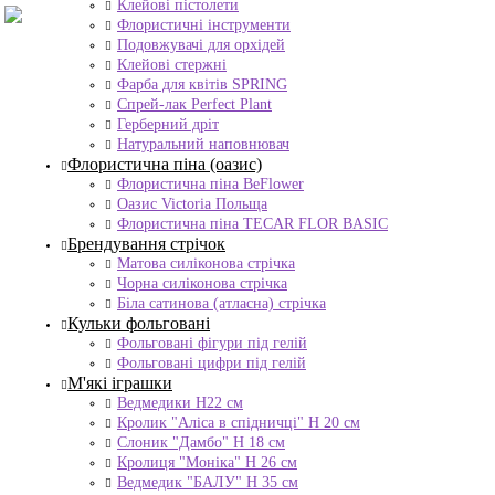
Клейові пістолети
Флористичні інструменти
Подовжувачі для орхідей
Клейові стержні
Фарба для квітів SPRING
Спрей-лак Perfect Plant
Герберний дріт
Натуральний наповнювач
Флористична піна (оазис)
Флористична піна BeFlower
Оазис Victoria Польща
Флористична піна TECAR FLOR BASIC
Брендування стрічок
Матова силіконова стрічка
Чорна силіконова стрічка
Біла сатинова (атласна) стрічка
Кульки фольговані
Фольговані фігури під гелій
Фольговані цифри під гелій
М'які іграшки
Ведмедики H22 см
Кролик "Аліса в спідничці" Н 20 см
Слоник "Дамбо" Н 18 см
Кролиця "Моніка" Н 26 см
Ведмедик "БАЛУ" Н 35 см