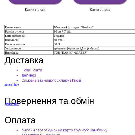
Купити в 1 клік
Купити в 1 клік
Повна назва:
Waterproof lux paper "Gradient"
Розмір рулона:
60 см * 7 yds
Ціна вказана за:
1 рулон
Щільність:
80 г/м2
Вологостійкість:
90 %
Унікальність:
тримання форми до 1,5 м (у букеті)
Виробник:
ТОВ "ПАКІНГ-ФЛАВЕР"
Доставка
Нова Пошта
Делівері
Самовивіз із нашого складу в Києві
детальніше
Повернення та обмін
детальніше
Оплата
онлайн перерахунок на карту зручного Вам банку