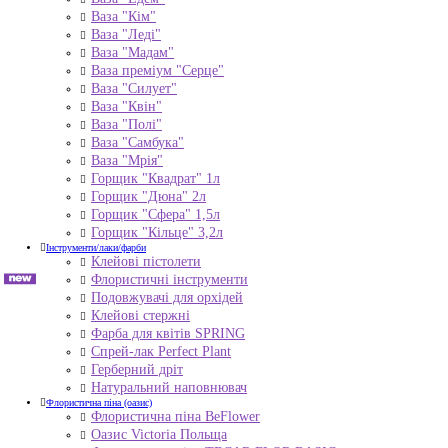
Ваза "Кім"
Ваза "Леді"
Ваза "Мадам"
Ваза преміум "Серце"
Ваза "Силует"
Ваза "Квін"
Ваза "Полі"
Ваза "Самбука"
Ваза "Мрія"
Горщик "Квадрат" 1л
Горщик "Дюна" 2л
Горщик "Сфера" 1,5л
Горщик "Кільце" 3,2л
Інструменти/лаки/фарби
Клейові пістолети
Флористичні інструменти
Подовжувачі для орхідей
Клейові стержні
Фарба для квітів SPRING
Спрей-лак Perfect Plant
Герберний дріт
Натуральний наповнювач
Флористична піна (оазис)
Флористична піна BeFlower
Оазис Victoria Польща