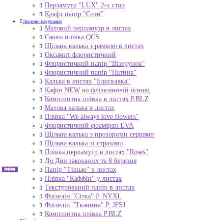
Перламутр "LUX" 2-х стор
Крафт папір "Соти"
Листове пакування
Матовий перламутр в листах
Сяюча плівка QCS
Щільна калька з рамкою в листах
Оксамит флористичний
Флористичний папір "Візерунок"
Флористичний папір "Патина"
Калька в листах "Блискавка"
Кафін NEW на флізеліновій основі
Композитна плівка в листах Р.BLZ
Матова калька в листах
Плівка "We always love flowers"
Флористичний фоаміран EVA
Щільна калька з прозорими серцями
Щільна калька зі стразами
Плівка перламутр в листах "Roses"
До Дня закоханих та 8 березня
Папір "Тішью" в листах
Плівка "Каффін" у листах
Текстурований папір в листах
Флізелін "Сітка" P. NYXL
Флізелін "Тканина" P. JFSJ
Композитна плівка Р.BLZ