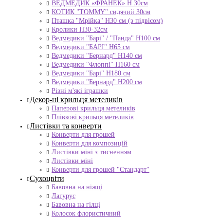
ВЕДМЕДИК «ФРАНЕК» H 30см
КОТИК "ТОMMY" сидячий 30см
Пташка "Мрійка" Н30 см (з підвісом)
Кролики Н30-32см
Ведмедики "Барі" / "Панда" Н100 см
Ведмедики "БАРІ" Н65 см
Ведмедики "Бернард" Н140 см
Ведмедики "Флоппі" Н160 см
Ведмедики "Барі" Н180 см
Ведмедики "Бернард" Н200 см
Різні м'які іграшки
Декор-ні крильця метеликів
Паперові крильця метеликів
Плівкові крильця метеликів
Листівки та конверти
Конверти для грошей
Конверти для композицій
Листівки міні з тисненням
Листівки міні
Конверти для грошей "Стандарт"
Сухоцвіти
Бавовна на ніжці
Лагурус
Бавовна на гілці
Колосок флористичний