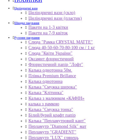
НОВИНКИ
Циліндричні вази
Циліндричні вази (скло)
Циліндричні вази (пластик)
Швидке пакування
Пакети на 1-3 квітки
Пакети на 7-9 квіток
Рулонне пакування
Слюда "Рамка CRYSTAL MATTE"
Слюда 40-50-60-70-80-100 см / 1 кг
Слюда "Квіти України"
Оксамит флористичний
Флористичний папір "Лофт"
Калька однотонна 50м.
Плівка Premium Brillance
Калька однотонна
Калька "Смужка широка"
Калька "Клітинка"
Калька з малюнком «КАФІН»
калька з рамкою
Калька "Смужка тонка"
Білий/бурий крафт папір
Калька "Перламутровий кант"
Перламутр "Diamond Silk" мат
Перламутр "GRADIENT"
Перламутр "LUX" глянець