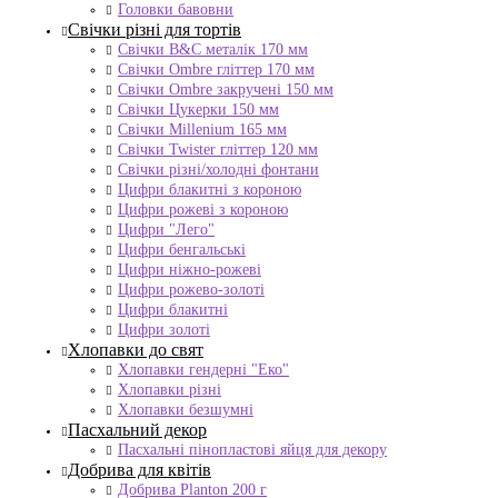
Головки бавовни
Свічки різні для тортів
Свічки B&C металік 170 мм
Свічки Ombre гліттер 170 мм
Свічки Ombre закручені 150 мм
Свічки Цукерки 150 мм
Свічки Millenium 165 мм
Свічки Twister гліттер 120 мм
Свічки різні/холодні фонтани
Цифри блакитні з короною
Цифри рожеві з короною
Цифри "Лего"
Цифри бенгальські
Цифри ніжно-рожеві
Цифри рожево-золоті
Цифри блакитні
Цифри золоті
Хлопавки до свят
Хлопавки гендерні "Еко"
Хлопавки різні
Хлопавки безшумні
Пасхальний декор
Пасхальні пінопластові яйця для декору
Добрива для квітів
Добрива Planton 200 г