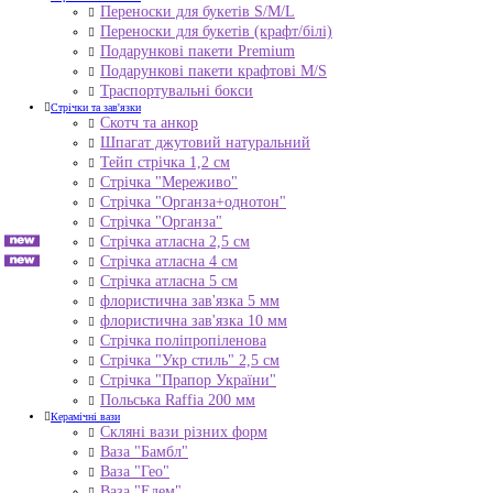
Переноски для букетів S/M/L
Переноски для букетів (крафт/білі)
Подарункові пакети Premium
Подарункові пакети крафтові M/S
Траспортувальні бокси
Стрічки та зав'язки
Скотч та анкор
Шпагат джутовий натуральний
Тейп стрічка 1,2 см
Стрічка "Мереживо"
Стрічка "Органза+однотон"
Стрічка "Органза"
Стрічка атласна 2,5 см
Стрічка атласна 4 см
Стрічка атласна 5 см
флористична зав'язка 5 мм
флористична зав'язка 10 мм
Стрічка поліпропіленова
Стрічка "Укр стиль" 2,5 см
Стрічка "Прапор України"
Польська Raffia 200 мм
Керамічні вази
Скляні вази різних форм
Ваза "Бамбл"
Ваза "Гео"
Ваза "Едем"