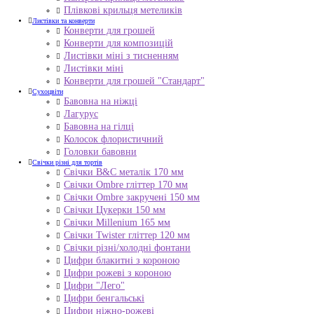
Плівкові крильця метеликів
Листівки та конверти
Конверти для грошей
Конверти для композицій
Листівки міні з тисненням
Листівки міні
Конверти для грошей "Стандарт"
Сухоцвіти
Бавовна на ніжці
Лагурус
Бавовна на гілці
Колосок флористичний
Головки бавовни
Свічки різні для тортів
Свічки B&C металік 170 мм
Свічки Ombre гліттер 170 мм
Свічки Ombre закручені 150 мм
Свічки Цукерки 150 мм
Свічки Millenium 165 мм
Свічки Twister гліттер 120 мм
Свічки різні/холодні фонтани
Цифри блакитні з короною
Цифри рожеві з короною
Цифри "Лего"
Цифри бенгальські
Цифри ніжно-рожеві