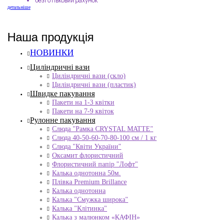
безготівковий рахунок
детальніше
Наша продукція
НОВИНКИ
Циліндричні вази
Циліндричні вази (скло)
Циліндричні вази (пластик)
Швидке пакування
Пакети на 1-3 квітки
Пакети на 7-9 квіток
Рулонне пакування
Слюда "Рамка CRYSTAL MATTE"
Слюда 40-50-60-70-80-100 см / 1 кг
Слюда "Квіти України"
Оксамит флористичний
Флористичний папір "Лофт"
Калька однотонна 50м.
Плівка Premium Brillance
Калька однотонна
Калька "Смужка широка"
Калька "Клітинка"
Калька з малюнком «КАФІН»