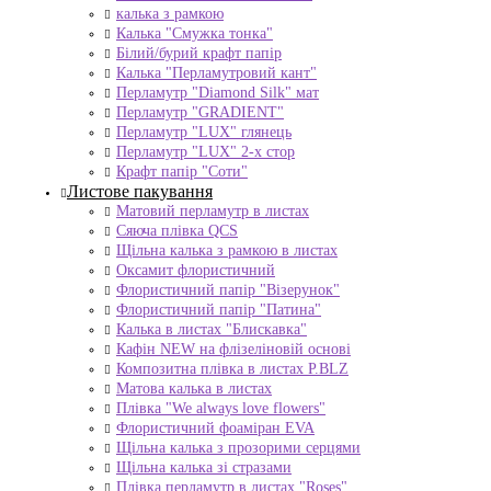
калька з рамкою
Калька "Смужка тонка"
Білий/бурий крафт папір
Калька "Перламутровий кант"
Перламутр "Diamond Silk" мат
Перламутр "GRADIENT"
Перламутр "LUX" глянець
Перламутр "LUX" 2-х стор
Крафт папір "Соти"
Листове пакування
Матовий перламутр в листах
Сяюча плівка QCS
Щільна калька з рамкою в листах
Оксамит флористичний
Флористичний папір "Візерунок"
Флористичний папір "Патина"
Калька в листах "Блискавка"
Кафін NEW на флізеліновій основі
Композитна плівка в листах Р.BLZ
Матова калька в листах
Плівка "We always love flowers"
Флористичний фоаміран EVA
Щільна калька з прозорими серцями
Щільна калька зі стразами
Плівка перламутр в листах "Roses"