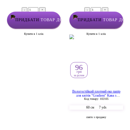
-
+
-
+
ТОВАР ДОДАНО У КОШИК
ТОВАР ДОД
Купити в 1 клік
Купити в 1 клік
96
грн
за рулон
Вологостійкий плотний еко папір
для квітів "Gradient" Кава з
Код товару: 102105
молоком + Св.рожевий
60 см
7 yds
снято з продажу